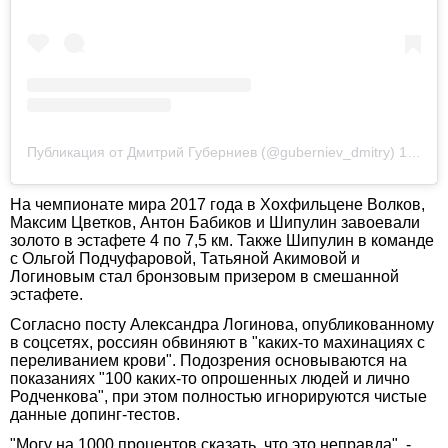
Публикация от Дмитрий Губерниев (@guberniev_dmitry)
12 Дек 2018 в 1:31 PST
На чемпионате мира 2017 года в Хохфильцене Волков,
Максим Цветков, Антон Бабиков и Шипулин завоевали
золото в эстафете 4 по 7,5 км. Также Шипулин в команде
с Ольгой Подчуфаровой, Татьяной Акимовой и
Логиновым стал бронзовым призером в смешанной
эстафете.
Согласно посту Александра Логинова, опубликованному
в соцсетях, россиян обвиняют в "каких-то махинациях с
переливанием крови". Подозрения основываются на
показаниях "100 каких-то опрошенных людей и лично
Родченкова", при этом полностью игнорируются чистые
данные допинг-тестов.
"Могу на 1000 процентов сказать, что это неправда", -