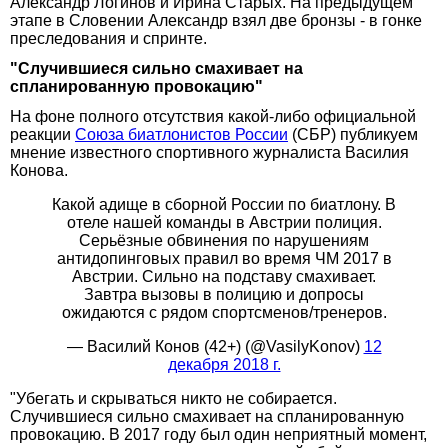
Александр Логинов и Ирина Старых. На предыдущем
этапе в Словении Александр взял две бронзы - в гонке
преследования и спринте.
"Случившиеся сильно смахивает на
спланированную провокацию"
На фоне полного отсутствия какой-либо официальной
реакции
Союза биатлонистов России
(СБР) публикуем
мнение известного спортивного журналиста Василия
Конова.
Какой адище в сборной России по биатлону. В
отеле нашей команды в Австрии полиция.
Серьёзные обвинения по нарушениям
антидопинговых правил во время ЧМ 2017 в
Австрии. Сильно на подставу смахивает.
Завтра вызовы в полицию и допросы
ожидаются с рядом спортсменов/тренеров.
— Василий Конов (42+) (@VasilyKonov)
12
декабря 2018 г.
"Убегать и скрываться никто не собирается.
Случившиеся сильно смахивает на спланированную
провокацию. В 2017 году был один неприятный момент,