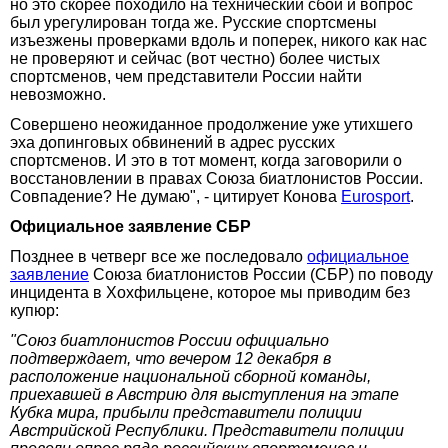
но это скорее походило на технический сбой и вопрос
был урегулирован тогда же. Русские спортсмены
изъезжены проверками вдоль и поперек, никого как нас
не проверяют и сейчас (вот честно) более чистых
спортсменов, чем представители России найти
невозможно.
Совершено неожиданное продолжение уже утихшего
эха допинговых обвинений в адрес русских
спортсменов. И это в тот момент, когда заговорили о
восстановлении в правах Союза биатлонистов России.
Совпадение? Не думаю", - цитирует Конова
Eurosport
.
Официальное заявление СБР
Позднее в четверг все же последовало
официальное
заявление
Союза биатлонистов России (СБР) по поводу
инцидента в Хохфильцене, которое мы приводим без
купюр:
"Союз биатлонистов России официально
подтверждает, что вечером 12 декабря в
расположение национальной сборной команды,
приехавшей в Австрию для выступления на этапе
Кубка мира, прибыли представители полиции
Австрийской Республики. Представители полиции