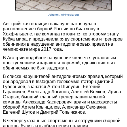
Jebulon / wikimedia.org
Австрийская полиция накануне нагрянула в
расположение сборной России по биатлону в
Хохфильцене, где команда готовится ко второму этапу
Кубка мира, и предъявила ряду спортсменов и тренеров
обвинения в нарушении антидопинговых правил на
чемпионате мира 2017 года.
В Австрии подобное нарушение является уголовным
преступлением и караются тюрьмой, однако никто из
обвиняемых не был задержан.
В списке нарушителей антидопинговых правил, который
обнародовал в Instagram телекомментатор Дмитрий
Губерниев, значатся Антон Шипулин, Евгений
Гараничев, Александр Логинов, Алексей Волков, Ирина
Старых, бывший главный тренер национальной
команды Александр Касперович, врачи и массажисты
сборной Артем Крынцилов, Александр Селявкин,
Евгений Шутов и Дмитрий Топычканов.
В четверг указанные спортсмены и сотрудники сборной
должны будут дать объяснения полиции.