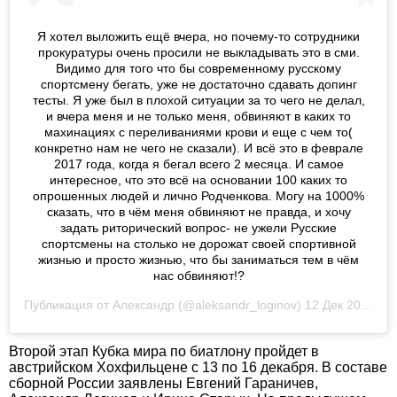
Я хотел выложить ещё вчера, но почему-то сотрудники
прокуратуры очень просили не выкладывать это в сми.
Видимо для того что бы современному русскому
спортсмену бегать, уже не достаточно сдавать допинг
тесты. Я уже был в плохой ситуации за то чего не делал,
и вчера меня и не только меня, обвиняют в каких то
махинациях с переливаниями крови и еще с чем то(
конкретно нам не чего не сказали). И всё это в феврале
2017 года, когда я бегал всего 2 месяца. И самое
интересное, что это всё на основании 100 каких то
опрошенных людей и лично Родченкова. Могу на 1000%
сказать, что в чём меня обвиняют не правда, и хочу
задать риторический вопрос- не ужели Русские
спортсмены на столько не дорожат своей спортивной
жизнью и просто жизнью, что бы заниматься тем в чём
нас обвиняют!?
Публикация от
Александр
(@aleksandr_loginov)
12 Дек 2018 в 10:56 PST
Второй этап Кубка мира по биатлону пройдет в
австрийском Хохфильцене с 13 по 16 декабря. В составе
сборной России заявлены Евгений Гараничев,