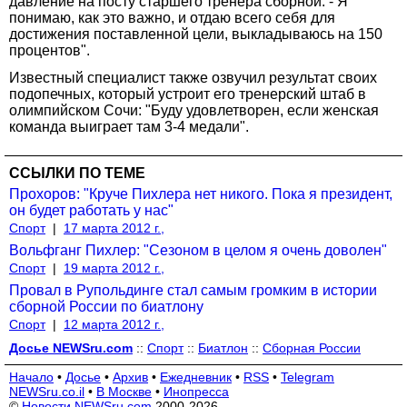
давление на посту старшего тренера сборной. - Я
понимаю, как это важно, и отдаю всего себя для
достижения поставленной цели, выкладываюсь на 150
процентов".
Известный специалист также озвучил результат своих
подопечных, который устроит его тренерский штаб в
олимпийском Сочи: "Буду удовлетворен, если женская
команда выиграет там 3-4 медали".
ССЫЛКИ ПО ТЕМЕ
Прохоров: "Круче Пихлера нет никого. Пока я президент,
он будет работать у нас"
Спорт
|
17 марта 2012 г.,
Вольфганг Пихлер: "Сезоном в целом я очень доволен"
Спорт
|
19 марта 2012 г.,
Провал в Рупольдинге стал самым громким в истории
сборной России по биатлону
Спорт
|
12 марта 2012 г.,
Досье NEWSru.com
::
Спорт
::
Биатлон
::
Сборная России
Начало
•
Досье
•
Архив
•
Ежедневник
•
RSS
•
Telegram
NEWSru.co.il
•
В Москве
•
Инопресса
©
Новости NEWSru.com
2000-2026