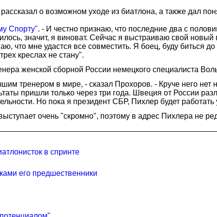
ссказал о возможном уходе из биатлона, а также дал понят
му Спорту"
. - И честно признаю, что последние два с поло
илось, значит, я виноват. Сейчас я выстраиваю свой новый
, что мне удастся все совместить. Я боец, буду биться до к
трех креслах не стану".
нера женской сборной России немецкого специалиста Вол
им тренером в мире, - сказал Прохоров. - Круче него нет 
таты пришли только через три года. Швеция от России разл
льности. Но пока я президент СБР, Пихлер будет работать у
ыступает очень "скромно", поэтому в адрес Пихлера не ред
атлонисток в спринте
тками его предшественники
 потенциалом"