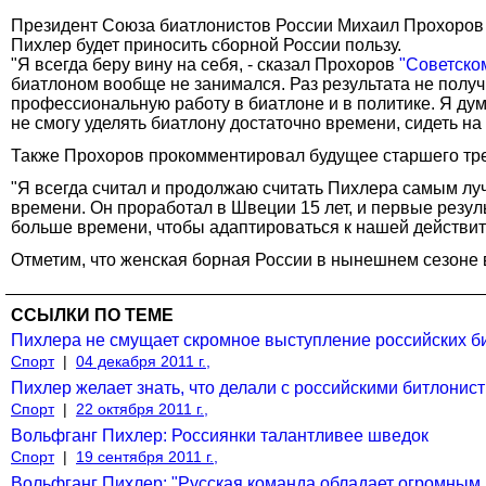
Президент Союза биатлонистов России Михаил Прохоров ра
Пихлер будет приносить сборной России пользу.
"Я всегда беру вину на себя, - сказал Прохоров
"Советско
биатлоном вообще не занимался. Раз результата не получ
профессиональную работу в биатлоне и в политике. Я думаю
не смогу уделять биатлону достаточно времени, сидеть на 
Также Прохоров прокомментировал будущее старшего тре
"Я всегда считал и продолжаю считать Пихлера самым лучш
времени. Он проработал в Швеции 15 лет, и первые резуль
больше времени, чтобы адаптироваться к нашей действите
Отметим, что женская борная России в нынешнем сезоне в
ССЫЛКИ ПО ТЕМЕ
Пихлера не смущает скромное выступление российских би
Спорт
|
04 декабря 2011 г.,
Пихлер желает знать, что делали с российскими битлонис
Спорт
|
22 октября 2011 г.,
Вольфганг Пихлер: Россиянки талантливее шведок
Спорт
|
19 сентября 2011 г.,
Вольфганг Пихлер: "Русская команда обладает огромным