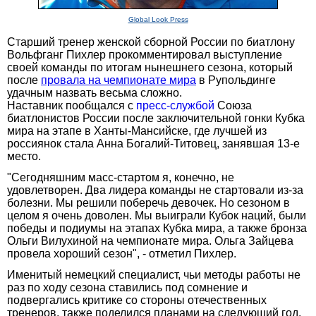
Global Look Press
Старший тренер женской сборной России по биатлону
Вольфганг Пихлер прокомментировал выступление
своей команды по итогам нынешнего сезона, который
после
провала на чемпионате мира
в Рупольдинге
удачным назвать весьма сложно.
Наставник пообщался с
пресс-службой
Союза
биатлонистов России после заключительной гонки Кубка
мира на этапе в Ханты-Мансийске, где лучшей из
россиянок стала Анна Богалий-Титовец, занявшая 13-е
место.
"Сегодняшним масс-стартом я, конечно, не
удовлетворен. Два лидера команды не стартовали из-за
болезни. Мы решили поберечь девочек. Но сезоном в
целом я очень доволен. Мы выиграли Кубок наций, были
победы и подиумы на этапах Кубка мира, а также бронза
Ольги Вилухиной на чемпионате мира. Ольга Зайцева
провела хороший сезон", - отметил Пихлер.
Именитый немецкий специалист, чьи методы работы не
раз по ходу сезона ставились под сомнение и
подвергались критике со стороны отечественных
тренеров, также поделился планами на следующий год.