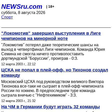
NEWSru.com
| 18+
суббота, 8 августа 2026
Спорт
"Локомотив" завершил выступления в Лиге
чемпионов на минорной ноте
"Локомотив" потерял даже теоретические шансы на
выход в четвертфинал Лиги чемпионов. Команда Юрия
Семина не смогла ничего противопоставить
дортмундской "Боруссии", проиграв - 0:3.
12 марта 2003 г., 22:12
ЦСКА не попал в плей-офф, но Тихонов создал
команду
Московский ЦСКА под руководством великого Виктора
Тихонова все-таки не сыграет в плей-офф чемпионата
России по хоккею. В предпоследнем туре команда
сыграла вничью с "Нефтехимиком" - 3:3.
12 марта 2003 г., 21:32
На ЧМ в Германии будут играть 32 команды