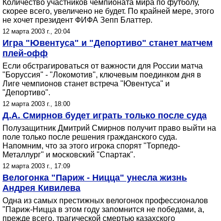
Количество участников чемпионата мира по футболу,
скорее всего, увеличено не будет. По крайней мере, этого
не хочет президент ФИФА Зепп Блаттер.
12 марта 2003 г., 20:04
Игра "Ювентуса" и "Депортиво" станет матчем
плей-офф
Если обстрагироваться от важности для России матча
"Боруссия" - "Локомотив", ключевым поединком дня в
Лиге чемпионов станет встреча "Ювентуса" и
"Депортиво".
12 марта 2003 г., 18:00
Д.А. Смирнов будет играть только после суда
Полузащитник Дмитрий Смирнов получит право выйти на
поле только после решения гражданского суда.
Напомним, что за этого игрока спорят "Торпедо-
Металлург" и московский "Спартак".
12 марта 2003 г., 17:09
Велогонка "Париж - Ницца" унесла жизнь
Андрея Кивилева
Одна из самых престижных велогонок профессионалов
"Париж-Ницца в этом году запомнится не победами, а,
прежде всего, трагической смертью казахского