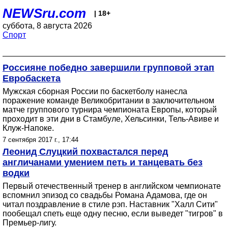
NEWSru.com
| 18+
суббота, 8 августа 2026
Спорт
Россияне победно завершили групповой этап
Евробаскета
Мужская сборная России по баскетболу нанесла
поражение команде Великобритании в заключительном
матче группового турнира чемпионата Европы, который
проходит в эти дни в Стамбуле, Хельсинки, Тель-Авиве и
Клуж-Напоке.
7 сентября 2017 г., 17:44
Леонид Слуцкий похвастался перед
англичанами умением петь и танцевать без
водки
Первый отечественный тренер в английском чемпионате
вспомнил эпизод со свадьбы Романа Адамова, где он
читал поздравление в стиле рэп. Наставник "Халл Сити"
пообещал спеть еще одну песню, если выведет "тигров" в
Премьер-лигу.