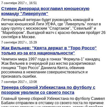
7 сентября 2017 г., 16:51
Стивен Джеррард возглавил юношескую
команду "Ливерпуля"
Легендарный ветеран будет руководить командой в
матчах юношеской Лиги УЕФА, где "Ливерпуль" попал в
одну группу с московским "Спартаком", "Севильей" и
"Марибором". Выездной матч с красно-белыми пройдет 26
сентября в Москве.
7 сентября 2017 г., 15:29
Жак Вильнев: "Квята держат в "Торо Россо"
только из-за его национальности"
Чемпион мира 1997 года в гонках "Формула-1" канадец
Жак Вильнев в очередной раз жестко раскритиковал
гонщика "Торо Россо" Даниила Квята, обвинив
россиянина в нежелании совершенствоваться и
признавать ошибки.
7 сентября 2017 г., 13:08
Тренера сборной Узбекистана по футболу с
позором уволили со своего поста
Главный тренер сборной Узбекистана по футболу Самвел
Бабаян отправлен в отставку со своего поста по причине