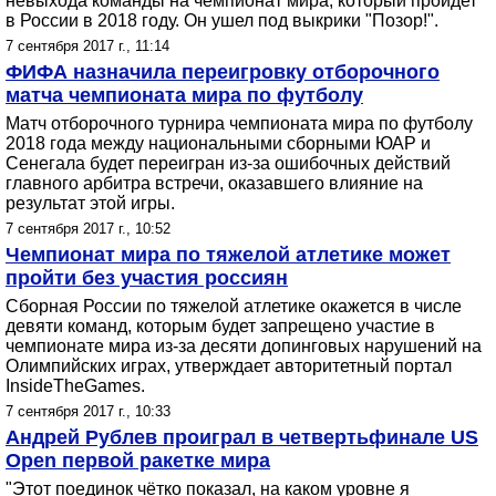
невыхода команды на чемпионат мира, который пройдет
в России в 2018 году. Он ушел под выкрики "Позор!".
7 сентября 2017 г., 11:14
ФИФА назначила переигровку отборочного
матча чемпионата мира по футболу
Матч отборочного турнира чемпионата мира по футболу
2018 года между национальными сборными ЮАР и
Сенегала будет переигран из-за ошибочных действий
главного арбитра встречи, оказавшего влияние на
результат этой игры.
7 сентября 2017 г., 10:52
Чемпионат мира по тяжелой атлетике может
пройти без участия россиян
Сборная России по тяжелой атлетике окажется в числе
девяти команд, которым будет запрещено участие в
чемпионате мира из-за десяти допинговых нарушений на
Олимпийских играх, утверждает авторитетный портал
InsideTheGames.
7 сентября 2017 г., 10:33
Андрей Рублев проиграл в четвертьфинале US
Open первой ракетке мира
"Этот поединок чётко показал, на каком уровне я