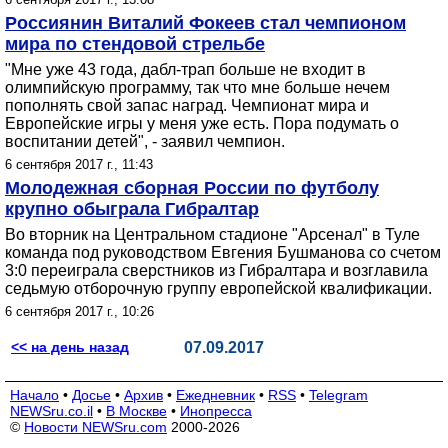
Россиянин Виталий Фокеев стал чемпионом
мира по стендовой стрельбе
"Мне уже 43 года, дабл-трап больше не входит в
олимпийскую программу, так что мне больше нечем
пополнять свой запас наград. Чемпионат мира и
Европейские игры у меня уже есть. Пора подумать о
воспитании детей", - заявил чемпион.
6 сентября 2017 г., 11:43
Молодежная сборная России по футболу
крупно обыграла Гибралтар
Во вторник на Центральном стадионе "Арсенал" в Туле
команда под руководством Евгения Бушманова со счетом
3:0 переиграла сверстников из Гибралтара и возглавила
седьмую отборочную группу европейской квалификации.
6 сентября 2017 г., 10:26
<< на день назад
07.09.2017
Начало
•
Досье
•
Архив
•
Ежедневник
•
RSS
•
Telegram
NEWSru.co.il
•
В Москве
•
Инопресса
©
Новости NEWSru.com
2000-2026