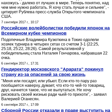
нахожусь - далеко от лучших в мире. Теперь понятно, над
чем мне нужно работать. Я хочу стать лучше и сильнее", -
цитирует Рублева пресс-служба Открытого чемпионата
США.
7 сентября 2017 г., 10:17
Российские волейболистки победили японок на
Всемирном кубке чемпионов
Подопечные Владимира Кузюткина в Токио одолели
хозяек турнира в четырех сетах со счетом 3-1 (22:25,
25:18, 25:22, 28:26). Самой результативной у
победительниц стала Наталия Гончарова, набравшая 22
очка.
6 сентября 2017 г., 17:31
Гендиректор московского "Арарата" покинул
страну из-за опасений за свою жизнь
"Меня или посадят, или убьют. Если кто-то пару раз
пообщается наверху, думает, что кто-то чей-то товарищ,
друг, начнется такое, что не выпутаться. Не хочу
рисковать своей жизнью ради чьей-то прихоти", - заявил
Валерией Оганесян.
6 сентября 2017 г., 17:09
Сборной России отказали в праве выступить на