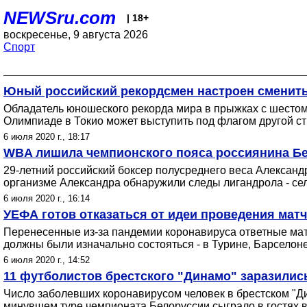
NEWSru.com
| 18+
воскресенье, 9 августа 2026
Спорт
Юный российский рекордсмен настроен сменить
Обладатель юношеского рекорда мира в прыжках с шестом
Олимпиаде в Токио может выступить под флагом другой стр
6 июля 2020 г., 18:17
WBA лишила чемпионского пояса россиянина Бе
29-летний российский боксер полусреднего веса Александ
организме Александра обнаружили следы лигандрола - се
6 июля 2020 г., 16:14
УЕФА готов отказаться от идеи проведения мат
Перенесенные из-за пандемии коронавируса ответные матч
должны были изначально состояться - в Турине, Барселон
6 июля 2020 г., 14:52
11 футболистов брестского "Динамо" заразилис
Число заболевших коронавирусом человек в брестском "Ди
минувшем туре чемпионата Белоруссии сыграло в гостях в