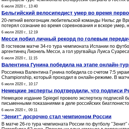
6 июля 2020 г., 13:40
Бельгийский велосипедист умер во время перво
20-летний велогонщик любительской команды Нильс де Ври
потерял сознание во время соревнования и вскоре умер, 
6 июля 2020 г., 12:19
Месси побил личный рекорд по голевым передач
В гостевом матче 34-го тура чемпионата Испании по футбо
аргентинец Лионель Месси, а гол уругвайца Луиса Суареса
6 июля 2020 г., 11:15
Валентина Гунина победила на этапе онлайн-т
Россиянка Валентина Гунина победила со счетом 7:5 укр
Championship, который проходил в онлайн-режиме. В матч
6 июля 2020 г., 10:17
Немецкие эксперты подтвердили, что подписи 
Немецкое издание Spiegel провело экспертизу подписей 
письменными показаниями в деле российских биатлонисто
6 июля 2020 г., 09:11
"Зенит" досрочно стал чемпионом России
В матче 26-го тура чемпионата России по футболу "Зенит" 