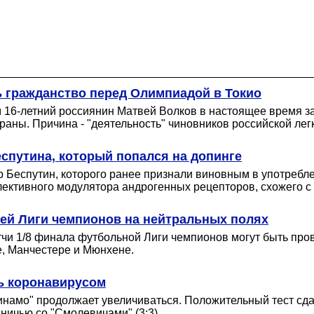
 гражданство перед Олимпиадой в Токио
 16-летний россиянин Матвей Волков в настоящее время з
аны. Причина - "деятельность" чиновников российской легк
спутина, который попался на допинге
р Беспутин, которого ранее признали виновным в употребл
лективного модулятора андрогенных рецепторов, схожего с
чей Лиги чемпионов на нейтральных полях
и 1/8 финала футбольной Лиги чемпионов могут быть прове
е, Манчестере и Мюнхене.
ь коронавирусом
намо" продолжает увеличиваться. Положительный тест сдал
ничью со "Смолевичами" (3:3).