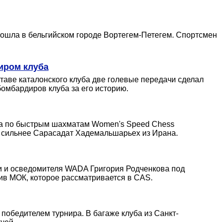
зошла в бельгийском городе Вортегем-Петегем. Спортсмен
иром клуба
ставе каталонского клуба две голевые передачи сделал
бомбардиров клуба за его историю.
ира по быстрым шахматам Women's Speed Chess
о сильнее Сарасадат Хадемальшарьех из Ирана.
и и осведомителя WADA Григория Родченкова под
ив МОК, которое рассматривается в CAS.
л победителем турнира. В багаже клуба из Санкт-