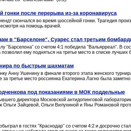
й гонки после перерыва из-за коронавируса
ендт скончался во время шоссейной гонки. Трагедия прои
несмотря на помощь врачей.
ам в "Барселоне", Суарес стал третьим бомбард
лу "Барселона" со счетом 4:1 победила "Вальярреал". В со
 позволил ему подняться на третье место в списке лучших 
урнира по быстрым шахматам
аинку Анну Ушенину в финале второго этапа женского турн
е за третье место россиянка Екатерина Лагно была заметн
Родченкова под показаниями в МОК поддельные
бывшего директора Московской антидопинговой лаборатори
к Ольги Зайцевой, Ольги Вилухиной и Яны Романовой прот
обыграл в гостях "Краснодар" со счетом 4:2 и досрочно ста