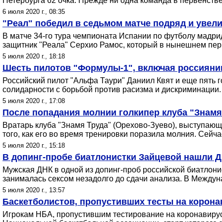
Петербурга 62 очка. Прежде ни одна команда в первенстве
6 июля 2020 г., 08:35
"Реал" победил в седьмом матче подряд и увел
В матче 34-го тура чемпионата Испании по футболу мадридс
защитник "Реала" Серхио Рамос, который в нынешнем перв
5 июля 2020 г., 18:18
Шесть пилотов "Формулы-1", включая россиянина
Российский пилот "Альфа Таури" Даниил Квят и еще пять г
солидарности с борьбой против расизма и дискриминации.
5 июля 2020 г., 17:08
После попадания молнии голкипер клуба "Знамя
Вратарь клуба "Знамя Труда" (Орехово-Зуево), выступающ
того, как его во время тренировки поразила молния. Сейча
5 июля 2020 г., 15:18
В допинг-пробе биатлонистки Зайцевой нашли 
Мужская ДНК в одной из допинг-проб российской биатлони
занималась сексом незадолго до сдачи анализа. В Междун
5 июля 2020 г., 13:57
Баскетболистов, пропустивших тесты на коронав
Игрокам НБА, пропустившим тестирование на коронавирус