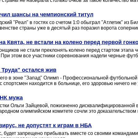
 страны не набирала столько очков за такое количество мат
ичил шансы на чемпионский титул
кий "Реал" в гостях со счетом 1:0 обыграл "Атлетик" из Би
енстве страны уже в десятый раз поразил ворота соперни
 Квята, не встали на колено перед первой гонк
онщиков не стали преклонять колено перед стартом этапа 
 При этом все участники соревнования надели черные футбо
 Труда" остался жив
его в зоне "Запад" Олимп - Профессиональной футбольной 
с спортсмен находится в больнице, его здоровью ничего не 
ДНК мужа
стки Ольги Зайцевой, пожизненно дисквалифицированной в 
ародном олимпийском комитете сочли это доказательством 
ирус, не допустят к играм в НБА
, будет запрещено прибывать вместе со своими командами