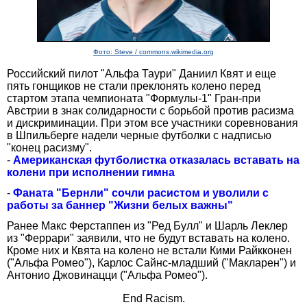
Фото: Steve / commons.wikimedia.org
Российский пилот "Альфа Таури" Даниил Квят и еще
пять гонщиков не стали преклонять колено перед
стартом этапа чемпионата "Формулы-1" Гран-при
Австрии в знак солидарности с борьбой против расизма
и дискриминации. При этом все участники соревнования
в Шпильберге надели черные футболки с надписью
"конец расизму".
-
Американская футболистка отказалась вставать на
колени при исполнении гимна
-
Фаната "Бернли" сочли расистом и уволили с
работы за баннер "Жизни белых важны"
Ранее Макс Ферстаппен из "Ред Булл" и Шарль Леклер
из "Феррари" заявили, что не будут вставать на колено.
Кроме них и Квята на колено не встали Кими Райкконен
("Альфа Ромео"), Карлос Сайнс-младший ("Макларен") и
Антонио Джовинацци ("Альфа Ромео").
End Racism.