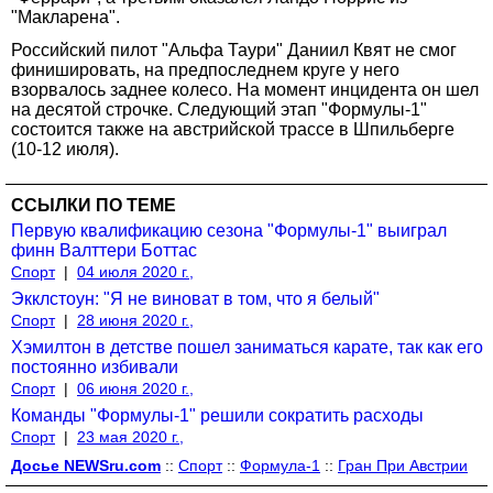
"Макларена".
Российский пилот "Альфа Таури" Даниил Квят не смог
финишировать, на предпоследнем круге у него
взорвалось заднее колесо. На момент инцидента он шел
на десятой строчке. Следующий этап "Формулы-1"
состоится также на австрийской трассе в Шпильберге
(10-12 июля).
ССЫЛКИ ПО ТЕМЕ
Первую квалификацию сезона "Формулы-1" выиграл
финн Валттери Боттас
Спорт
|
04 июля 2020 г.,
Экклстоун: "Я не виноват в том, что я белый"
Спорт
|
28 июня 2020 г.,
Хэмилтон в детстве пошел заниматься карате, так как его
постоянно избивали
Спорт
|
06 июня 2020 г.,
Команды "Формулы-1" решили сократить расходы
Спорт
|
23 мая 2020 г.,
Досье NEWSru.com
::
Спорт
::
Формула-1
::
Гран При Австрии