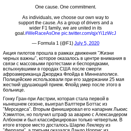
One cause. One commitment.
As individuals, we choose our own way to
support the cause. As a group of drivers and a
wider F1 family, we are united in its
goal.
#WeRaceAsOne
pic.twitter.com/qjxYi1zWcJ
— Formula 1 (@F1)
July 5, 2020
Акция пилотов прошла в рамках движения "Жизни
черных важны", которое оказалось в центре внимания в
связи с массовыми протестами и беспорядками,
вспыхнувшими в городах США после смерти
афроамериканца Джорджа Флойда в Миннеаполисе.
Полицейские использовали при его задержании 25 мая
жесткий удушающий прием. Флойд умер после этого в
больнице.
Гонку Гран-при Австрии, которая стала первой в
нынешнем сезоне, выиграл Валттери Боттас из
"Мерседеса". Вторым финишировал его напарник Льюис
Хэмилтон, но получил штраф за аварию с Александером
Албоном и был классифицирован только четвертым. В
итоге второе место досталось Шарлю Леклеру из
"Феррари", а третьим оказался Ландо Норрис из