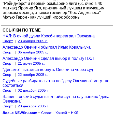
"Рейнджерс" и первый бомбардир лиги (61 очко в 40
матчах) Яромир Ягр, признанный лучшим атакующим
игроком месяца, а также голкипер "Лос-Анджелеса"
Мэтью Гарон - как лучший игрок обороны.
ССЫЛКИ ПО ТЕМЕ
НХЛ: В очной дуэли Кросби переиграл Овечкина
Спорт
|
23 ноября 2005 г.,
Александр Овечкин обыграл Илью Ковальчука
Спорт
|
05 ноября 2005 г.,
Александр Овечкин сделал выбор в пользу НХЛ
Спорт
|
21 июля 2005 г.,
"Динамо" пытается вернуть Овечкина через суд
Спорт
|
22 ноября 2005 г.,
Судебные разбирательства по "делу Овечкина" могут не
состояться
Спорт
|
02 декабря 2005 г.,
Вашингтонский судья взял тайм-аут на слушаниях "дела
Овечкина"
Спорт
|
23 декабря 2005 г.,
Досье NEWSru.com
::
Спорт
::
Хоккей
::
НХЛ