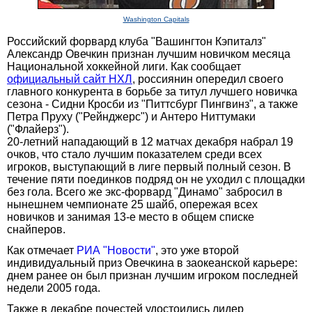
Washington Capitals
Российский форвард клуба "Вашингтон Кэпиталз"
Александр Овечкин признан лучшим новичком месяца
Национальной хоккейной лиги. Как сообщает
официальный сайт НХЛ
, россиянин опередил своего
главного конкурента в борьбе за титул лучшего новичка
сезона - Сидни Кросби из "Питтсбург Пингвинз", а также
Петра Пруху ("Рейнджерс") и Антеро Ниттумаки
("Флайерз").
20-летний нападающий в 12 матчах декабря набрал 19
очков, что стало лучшим показателем среди всех
игроков, выступающий в лиге первый полный сезон. В
течение пяти поединков подряд он не уходил с площадки
без гола. Всего же экс-форвард "Динамо" забросил в
нынешнем чемпионате 25 шайб, опережая всех
новичков и занимая 13-е место в общем списке
снайперов.
Как отмечает
РИА "Новости"
, это уже второй
индивидуальный приз Овечкина в заокеанской карьере:
днем ранее он был признан лучшим игроком последней
недели 2005 года.
Также в декабре почестей удостоились лидер