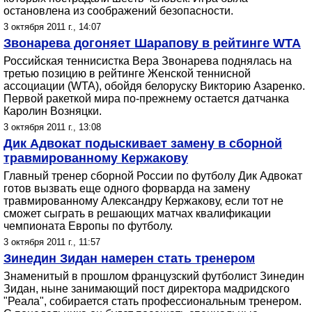
остановлена из соображений безопасности.
3 октября 2011 г., 14:07
Звонарева догоняет Шарапову в рейтинге WTA
Российская теннисистка Вера Звонарева поднялась на
третью позицию в рейтинге Женской теннисной
ассоциации (WTA), обойдя белоруску Викторию Азаренко.
Первой ракеткой мира по-прежнему остается датчанка
Каролин Возняцки.
3 октября 2011 г., 13:08
Дик Адвокат подыскивает замену в сборной
травмированному Кержакову
Главный тренер сборной России по футболу Дик Адвокат
готов вызвать еще одного форварда на замену
травмированному Александру Кержакову, если тот не
сможет сыграть в решающих матчах квалификации
чемпионата Европы по футболу.
3 октября 2011 г., 11:57
Зинедин Зидан намерен стать тренером
Знаменитый в прошлом французский футболист Зинедин
Зидан, ныне занимающий пост директора мадридского
"Реала", собирается стать профессиональным тренером.