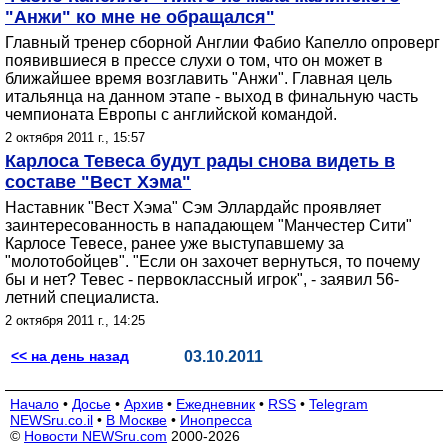
"Анжи" ко мне не обращался"
Главный тренер сборной Англии Фабио Капелло опроверг
появившиеся в прессе слухи о том, что он может в
ближайшее время возглавить "Анжи". Главная цель
итальянца на данном этапе - выход в финальную часть
чемпионата Европы с английской командой.
2 октября 2011 г., 15:57
Карлоса Тевеса будут рады снова видеть в
составе "Вест Хэма"
Наставник "Вест Хэма" Сэм Эллардайс проявляет
заинтересованность в нападающем "Манчестер Сити"
Карлосе Тевесе, ранее уже выступавшему за
"молотобойцев". "Если он захочет вернуться, то почему
бы и нет? Тевес - первоклассный игрок", - заявил 56-
летний специалиста.
2 октября 2011 г., 14:25
<< на день назад
03.10.2011
Начало
•
Досье
•
Архив
•
Ежедневник
•
RSS
•
Telegram
NEWSru.co.il
•
В Москве
•
Инопресса
©
Новости NEWSru.com
2000-2026