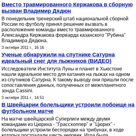
Вместо травмированного Кержакова в сборную
вызван Владимир Дядюн
В понедельник тренерский штаб национальной сборной
России по футболу принял решение вызвать в
расположение команды вместо травмированного
Александра Кержакова форварда казанского "Рубина"
Владимира Дядюна.
3 октября 2011 г., 16:16
Ученые обнаружили на спутнике Сатурна
идеальный снег для лыжников (ВИДЕО)
Исследователи Института Луны и планет в Хьюстоне
нашли идеальное место для катания на лыжах на одном
из спутников Сатурна. К такому выводу они пришли после
сопоставления данных, полученных от межпланетного
зонда Cassini.
3 октября 2011 г., 14:51
В Швейцарии болельщики устроили побоище на
футбольном матче
На матче швейцарской Суперлиги между двумя
командами из Цюриха - "Грассхоппер" и "Цюрих" -
болельщики устроили беспорядки на трибунах, в ходе
которых пострадали шесть человек. Игра была