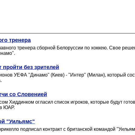
ого тренера
главного тренера сборной Белоруссии по хоккею. Свое реш
инамо".
т пройти без зрителей
нов УЕФА "Динамо" (Киев) - "Интер" (Милан), который сост
.
тчи со Словенией
сом Хиддинком огласил список игроков, которые будут гот
в ЮАР.
ой "Уильямс"
келло подписал контракт с британской командой "Уильямс"