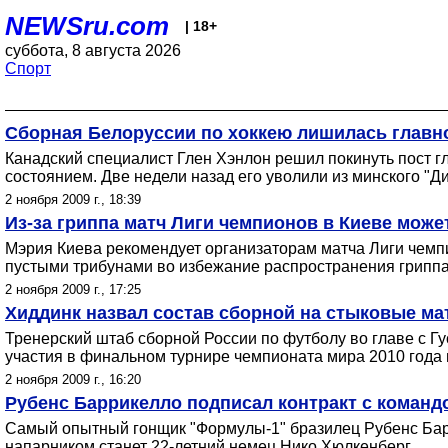
NEWSru.com
| 18+
суббота, 8 августа 2026
Спорт
Сборная Белоруссии по хоккею лишилась главн
Канадский специалист Глен Хэнлон решил покинуть пост 
состоянием. Две недели назад его уволили из минского "Д
2 ноября 2009 г., 18:39
Из-за гриппа матч Лиги чемпионов в Киеве може
Мэрия Киева рекомендует организаторам матча Лиги чемпио
пустыми трибунами во избежание распространения гриппа
2 ноября 2009 г., 17:25
Хиддинк назвал состав сборной на стыковые ма
Тренерский штаб сборной России по футболу во главе с Гу
участия в финальном турнире чемпионата мира 2010 года 
2 ноября 2009 г., 16:20
Рубенс Баррикелло подписал контракт с команд
Самый опытный гонщик "Формулы-1" бразилец Рубенс Барри
напарником станет 22-летний немец Нико Хюлкенберг.