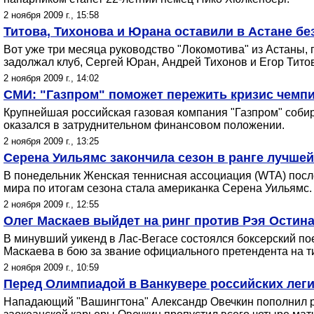
2 ноября 2009 г., 15:58
Титова, Тихонова и Юрана оставили в Астане бе
Вот уже три месяца руководство "Локомотива" из Астаны, 
задолжал клуб, Сергей Юран, Андрей Тихонов и Егор Титов
2 ноября 2009 г., 14:02
СМИ: "Газпром" поможет пережить кризис чемп
Крупнейшая российская газовая компания "Газпром" собир
оказался в затруднительном финансовом положении.
2 ноября 2009 г., 13:25
Серена Уильямс закончила сезон в ранге лучшей
В понедельник Женская теннисная ассоциация (WTA) после
мира по итогам сезона стала американка Серена Уильямс.
2 ноября 2009 г., 12:55
Олег Маскаев выйдет на ринг против Рэя Остин
В минувший уикенд в Лас-Вегасе состоялся боксерский п
Маскаева в бою за звание официального претендента на 
2 ноября 2009 г., 10:59
Перед Олимпиадой в Ванкувере российских лег
Нападающий "Вашингтона" Александр Овечкин пополнил р