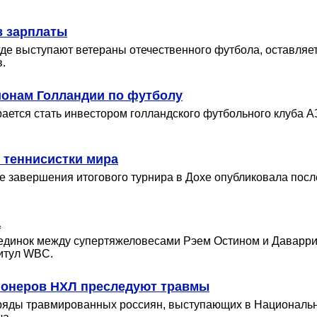
з зарплаты
где выступают ветераны отечественного футбола, оставляет 
.
ионам Голландии по футболу
ается стать инвестором голландского футбольного клуба АЗ
 теннисистки мира
 завершения итогового турнира в Дохе опубликовала посл
а
оединок между супертяжеловесами Рэем Остином и Даварр
титул WBC.
ионеров НХЛ преследуют травмы
яды травмированных россиян, выступающих в Национально