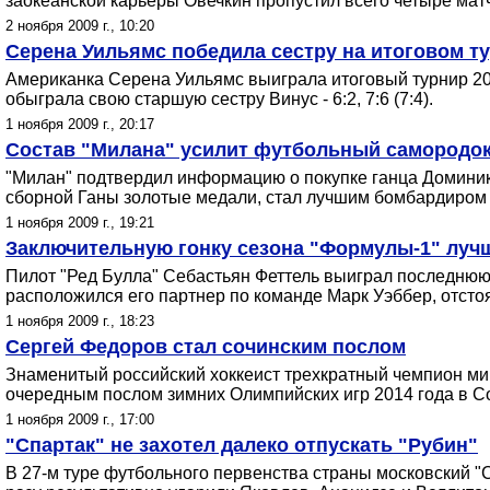
заокеанской карьеры Овечкин пропустил всего четыре мат
2 ноября 2009 г., 10:20
Серена Уильямс победила сестру на итоговом т
Американка Серена Уильямс выиграла итоговый турнир 20
обыграла свою старшую сестру Винус - 6:2, 7:6 (7:4).
1 ноября 2009 г., 20:17
Состав "Милана" усилит футбольный самородок
"Милан" подтвердил информацию о покупке ганца Доминик
сборной Ганы золотые медали, стал лучшим бомбардиром и
1 ноября 2009 г., 19:21
Заключительную гонку сезона "Формулы-1" луч
Пилот "Ред Булла" Себастьян Феттель выиграл последнюю 
расположился его партнер по команде Марк Уэббер, отст
1 ноября 2009 г., 18:23
Сергей Федоров стал сочинским послом
Знаменитый российский хоккеист трехкратный чемпион мир
очередным послом зимних Олимпийских игр 2014 года в С
1 ноября 2009 г., 17:00
"Спартак" не захотел далеко отпускать "Рубин"
В 27-м туре футбольного первенства страны московский "Сп