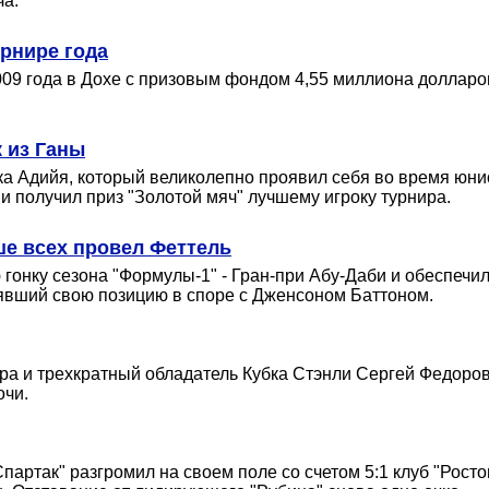
ча.
урнире года
09 года в Дохе с призовым фондом 4,55 миллиона долларов
 из Ганы
а Адийя, который великолепно проявил себя во время юнио
 получил приз "Золотой мяч" лучшему игроку турнира.
ше всех провел Феттель
гонку сезона "Формулы-1" - Гран-при Абу-Даби и обеспечи
оявший свою позицию в споре с Дженсоном Баттоном.
а и трехкратный обладатель Кубка Стэнли Сергей Федоров
очи.
артак" разгромил на своем поле со счетом 5:1 клуб "Ростов