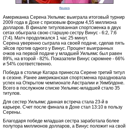
Reuters
Американка Серена Уильямс выиграла итоговый турнир
2009 года в Дохе с призовым фондом 4,55 миллиона
долларов. В финале титулованная спортсменка в двух
сетах обыграла свою старшую сестру Винус - 6:2, 7:6
(7:4). Матч продолжался 1 час 25 минут.
Серена уверенно сыграла на своей подаче, сделав пять
эйсов против одного у Винус. Процент выигранных
очков на первой подаче у младшей Уильямс был равен
89%, на второй - 82%. Показатели Винус скромнее - 66%
и 54% соответственно.
Победа в столице Катара принесла Серене третий титул
в сезоне. Ранее американская спортсменка праздновала
успех на Открытом чемпионате Австралии и Уимблдоне.
Всего в послужном списке Уильямс-младшей стало 35
титулов.
Для сестер Уильямс данная встреча стала 23-й в
карьере. Счет после финала в Дохе стал 13:10 в пользу
Серены.
Благодаря победе младшая сестра заработала более
полутора миллионов долларов, а Винус положит на свой