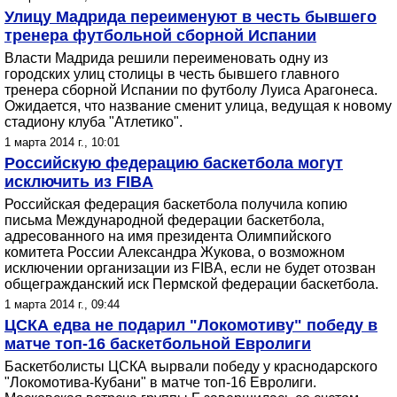
Улицу Мадрида переименуют в честь бывшего
тренера футбольной сборной Испании
Власти Мадрида решили переименовать одну из
городских улиц столицы в честь бывшего главного
тренера сборной Испании по футболу Луиса Арагонеса.
Ожидается, что название сменит улица, ведущая к новому
стадиону клуба "Атлетико".
1 марта 2014 г., 10:01
Российскую федерацию баскетбола могут
исключить из FIBA
Российская федерация баскетбола получила копию
письма Международной федерации баскетбола,
адресованного на имя президента Олимпийского
комитета России Александра Жукова, о возможном
исключении организации из FIBA, если не будет отозван
общегражданский иск Пермской федерации баскетбола.
1 марта 2014 г., 09:44
ЦСКА едва не подарил "Локомотиву" победу в
матче топ-16 баскетбольной Евролиги
Баскетболисты ЦСКА вырвали победу у краснодарского
"Локомотива-Кубани" в матче топ-16 Евролиги.