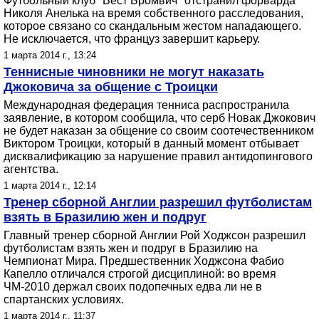
Футбольный клуб "Вест Бромвич" отстранил форварда
Николя Анелька на время собственного расследования,
которое связано со скандальным жестом нападающего.
Не исключается, что француз завершит карьеру.
1 марта 2014 г., 13:24
Теннисные чиновники не могут наказать
Джоковича за общение с Троицки
Международная федерация тенниса распространила
заявление, в котором сообщила, что серб Новак Джокович
не будет наказан за общение со своим соотечественником
Виктором Троицки, который в данный момент отбывает
дисквалификацию за нарушение правил антидопингового
агентства.
1 марта 2014 г., 12:14
Тренер сборной Англии разрешил футболистам
взять в Бразилию жен и подруг
Главный тренер сборной Англии Рой Ходжсон разрешил
футболистам взять жен и подруг в Бразилию на
Чемпионат Мира. Предшественник Ходжсона Фабио
Капелло отличался строгой дисциплиной: во время
ЧМ-2010 держал своих подопечных едва ли не в
спартанских условиях.
1 марта 2014 г., 11:37