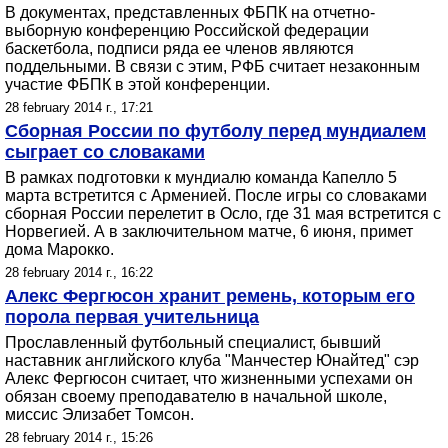
В документах, представленных ФБПК на отчетно-
выборную конференцию Российской федерации
баскетбола, подписи ряда ее членов являются
поддельными. В связи с этим, РФБ считает незаконным
участие ФБПК в этой конференции.
28 february 2014 г., 17:21
Сборная России по футболу перед мундиалем
сыграет со словаками
В рамках подготовки к мундиалю команда Капелло 5
марта встретится с Арменией. После игры со словаками
сборная России перелетит в Осло, где 31 мая встретится с
Норвегией. А в заключительном матче, 6 июня, примет
дома Марокко.
28 february 2014 г., 16:22
Алекс Фергюсон хранит ремень, которым его
порола первая учительница
Прославленный футбольный специалист, бывший
наставник английского клуба "Манчестер Юнайтед" сэр
Алекс Фергюсон считает, что жизненными успехами он
обязан своему преподавателю в начальной школе,
миссис Элизабет Томсон.
28 february 2014 г., 15:26