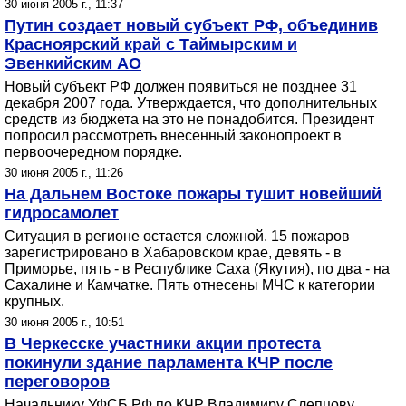
30 июня 2005 г., 11:37
Путин создает новый субъект РФ, объединив
Красноярский край с Таймырским и
Эвенкийским АО
Новый субъект РФ должен появиться не позднее 31
декабря 2007 года. Утверждается, что дополнительных
средств из бюджета на это не понадобится. Президент
попросил рассмотреть внесенный законопроект в
первоочередном порядке.
30 июня 2005 г., 11:26
На Дальнем Востоке пожары тушит новейший
гидросамолет
Ситуация в регионе остается сложной. 15 пожаров
зарегистрировано в Хабаровском крае, девять - в
Приморье, пять - в Республике Саха (Якутия), по два - на
Сахалине и Камчатке. Пять отнесены МЧС к категории
крупных.
30 июня 2005 г., 10:51
В Черкесске участники акции протеста
покинули здание парламента КЧР после
переговоров
Начальнику УФСБ РФ по КЧР Владимиру Слепцову