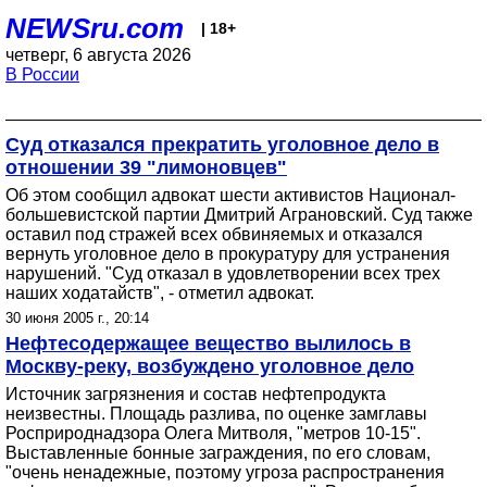
NEWSru.com
| 18+
четверг, 6 августа 2026
В России
Суд отказался прекратить уголовное дело в
отношении 39 "лимоновцев"
Об этом сообщил адвокат шести активистов Национал-
большевистской партии Дмитрий Аграновский. Суд также
оставил под стражей всех обвиняемых и отказался
вернуть уголовное дело в прокуратуру для устранения
нарушений. "Суд отказал в удовлетворении всех трех
наших ходатайств", - отметил адвокат.
30 июня 2005 г., 20:14
Нефтесодержащее вещество вылилось в
Москву-реку, возбуждено уголовное дело
Источник загрязнения и состав нефтепродукта
неизвестны. Площадь разлива, по оценке замглавы
Росприроднадзора Олега Митволя, "метров 10-15".
Выставленные бонные заграждения, по его словам,
"очень ненадежные, поэтому угроза распространения