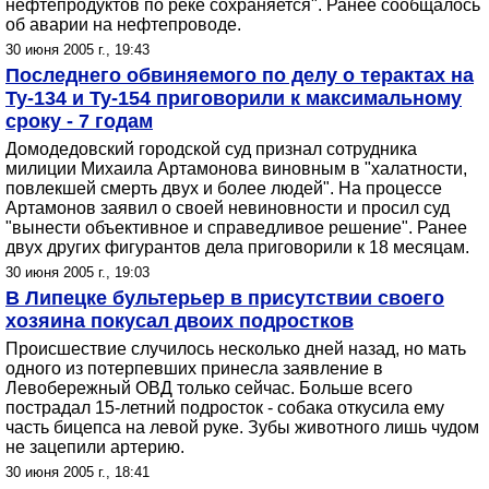
нефтепродуктов по реке сохраняется". Ранее сообщалось
об аварии на нефтепроводе.
30 июня 2005 г., 19:43
Последнего обвиняемого по делу о терактах на
Ту-134 и Ту-154 приговорили к максимальному
сроку - 7 годам
Домодедовский городской суд признал сотрудника
милиции Михаила Артамонова виновным в "халатности,
повлекшей смерть двух и более людей". На процессе
Артамонов заявил о своей невиновности и просил суд
"вынести объективное и справедливое решение". Ранее
двух других фигурантов дела приговорили к 18 месяцам.
30 июня 2005 г., 19:03
В Липецке бультерьер в присутствии своего
хозяина покусал двоих подростков
Происшествие случилось несколько дней назад, но мать
одного из потерпевших принесла заявление в
Левобережный ОВД только сейчас. Больше всего
пострадал 15-летний подросток - собака откусила ему
часть бицепса на левой руке. Зубы животного лишь чудом
не зацепили артерию.
30 июня 2005 г., 18:41