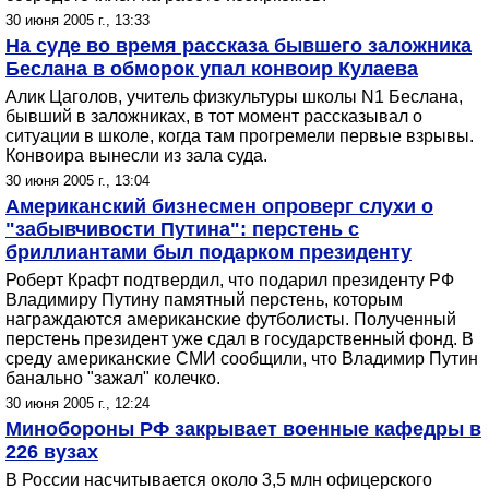
30 июня 2005 г., 13:33
На суде во время рассказа бывшего заложника
Беслана в обморок упал конвоир Кулаева
Алик Цаголов, учитель физкультуры школы N1 Беслана,
бывший в заложниках, в тот момент рассказывал о
ситуации в школе, когда там прогремели первые взрывы.
Конвоира вынесли из зала суда.
30 июня 2005 г., 13:04
Американский бизнесмен опроверг слухи о
"забывчивости Путина": перстень с
бриллиантами был подарком президенту
Роберт Крафт подтвердил, что подарил президенту РФ
Владимиру Путину памятный перстень, которым
награждаются американские футболисты. Полученный
перстень президент уже сдал в государственный фонд. В
среду американские СМИ сообщили, что Владимир Путин
банально "зажал" колечко.
30 июня 2005 г., 12:24
Минобороны РФ закрывает военные кафедры в
226 вузах
В России насчитывается около 3,5 млн офицерского