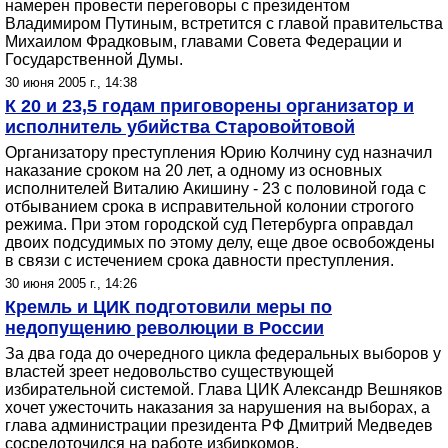
намерен провести переговоры с президентом
Владимиром Путиным, встретится с главой правительства
Михаилом Фрадковым, главами Совета Федерации и
Государственной Думы.
30 июня 2005 г., 14:38
К 20 и 23,5 годам приговорены организатор и
исполнитель убийства Старовойтовой
Организатору преступления Юрию Колчину суд назначил
наказание сроком на 20 лет, а одному из основных
исполнителей Виталию Акишину - 23 с половиной года с
отбыванием срока в исправительной колонии строгого
режима. При этом городской суд Петербурга оправдал
двоих подсудимых по этому делу, еще двое освобождены
в связи с истечением срока давности преступления.
30 июня 2005 г., 14:26
Кремль и ЦИК подготовили меры по
недопущению революции в России
За два года до очередного цикла федеральных выборов у
властей зреет недовольство существующей
избирательной системой. Глава ЦИК Александр Вешняков
хочет ужесточить наказания за нарушения на выборах, а
глава администрации президента РФ Дмитрий Медведев
сосредоточился на работе избиркомов.