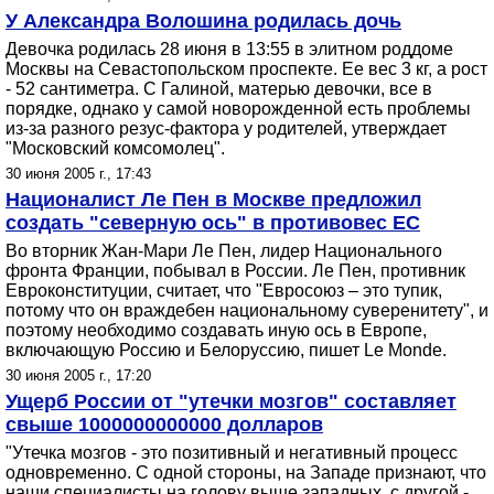
У Александра Волошина родилась дочь
Девочка родилась 28 июня в 13:55 в элитном роддоме
Москвы на Севастопольском проспекте. Ее вес 3 кг, а рост
- 52 сантиметра. С Галиной, матерью девочки, все в
порядке, однако у самой новорожденной есть проблемы
из-за разного резус-фактора у родителей, утверждает
"Московский комсомолец".
30 июня 2005 г., 17:43
Националист Ле Пен в Москве предложил
создать "северную ось" в противовес ЕС
Во вторник Жан-Мари Ле Пен, лидер Национального
фронта Франции, побывал в России. Ле Пен, противник
Евроконституции, считает, что "Евросоюз – это тупик,
потому что он враждебен национальному суверенитету", и
поэтому необходимо создавать иную ось в Европе,
включающую Россию и Белоруссию, пишет Le Monde.
30 июня 2005 г., 17:20
Ущерб России от "утечки мозгов" составляет
свыше 1000000000000 долларов
"Утечка мозгов - это позитивный и негативный процесс
одновременно. С одной стороны, на Западе признают, что
наши специалисты на голову выше западных, с другой -