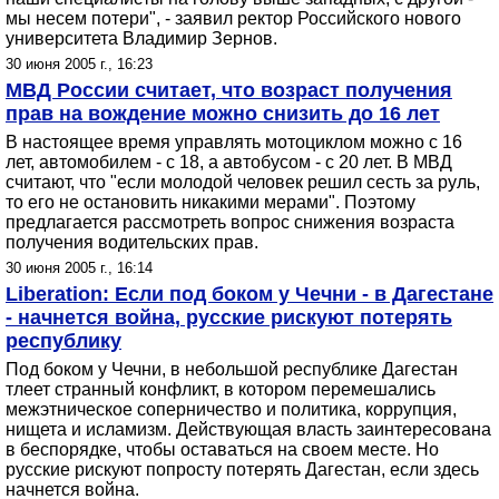
мы несем потери", - заявил ректор Российского нового
университета Владимир Зернов.
30 июня 2005 г., 16:23
МВД России считает, что возраст получения
прав на вождение можно снизить до 16 лет
В настоящее время управлять мотоциклом можно с 16
лет, автомобилем - с 18, а автобусом - с 20 лет. В МВД
считают, что "если молодой человек решил сесть за руль,
то его не остановить никакими мерами". Поэтому
предлагается рассмотреть вопрос снижения возраста
получения водительских прав.
30 июня 2005 г., 16:14
Liberation: Если под боком у Чечни - в Дагестане
- начнется война, русские рискуют потерять
республику
Под боком у Чечни, в небольшой республике Дагестан
тлеет странный конфликт, в котором перемешались
межэтническое соперничество и политика, коррупция,
нищета и исламизм. Действующая власть заинтересована
в беспорядке, чтобы оставаться на своем месте. Но
русские рискуют попросту потерять Дагестан, если здесь
начнется война.