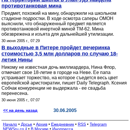
противотанковая мина
Предмет, похожий на мину, обнаружили на школьном
стадионе подростки. В ходе осмотра саперы ОМОН
выяснили, что обнаруженный предмет является
противотанковой инертной миной ТМ-62. Мина
обезврежена и изъята для дальнейшей утилизации.
30 июня 2005 г., 07:29
В выходные в Питере пройдет вечеринка
стоимостью 3,5 млн долларов по случаю 18-
летия Нины
Никому не известная дочь миллиардера, Нина Флор,
отмечает свое 18-летие в городе на Неве. Ее папа
устраивает торжество, на которое съедется весь цвет
европейской аристократии, пишет Daily Telegraph. Ксения
Собчак конкуренции не выдержала - ее свадьба
перенесена.
30 июня 2005 г., 07:07
<< на день назад
30.06.2005
Начало
•
Досье
•
Архив
•
Ежедневник
•
RSS
•
Telegram
NEWSru.co.il
•
В Москве
•
Инопресса