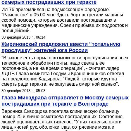
семерых пострадавших при теракте
Ил-76 приземлился на подмосковном аэродроме
"Раменское" в 05:00 мск. Здесь борт встретили машины
скорой помощи, которые доставили пострадавших в
медицинские учреждения. Среди прибывших подросток и
полицейский.
30 декабря 2013 г., 06:14
Жириновский предложил ввести "тотальную
прослушку" жителей юга России
"В законе есть норма о возможности прослушивания всех
телефонов и обработки почты, надо сделать ее
постоянной, а не на время операции", - считает лидер
ЛДПР. Глава комитета Госдумы Крашенинников ответил
на предложение Кадырова: "Людей, которые идут на
смерть ради теракта, не запугаешь смертной казнью".
30 декабря 2013 г., 05:03
Глава Минздрава отправляет в Москву семерых
пострадавших при теракте в Волгограде
Вероника Скворцова посетила клиническую больницу
номер 25 и лично осмотрела пострадавших. Состояние
людей оценивается как тяжелое. "У них тяжелые ожоги
лица, кистей рук, оболочки глаз, сотрясение мозга и