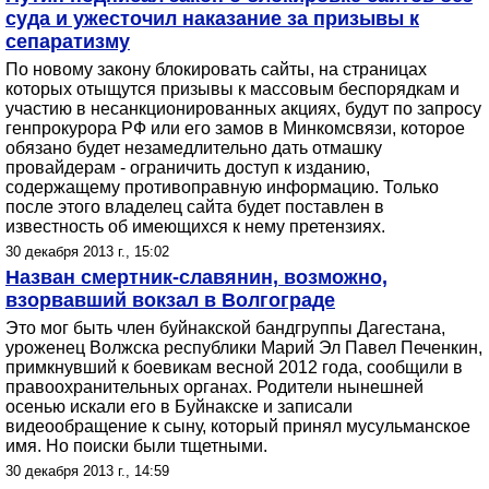
суда и ужесточил наказание за призывы к
сепаратизму
По новому закону блокировать сайты, на страницах
которых отыщутся призывы к массовым беспорядкам и
участию в несанкционированных акциях, будут по запросу
генпрокурора РФ или его замов в Минкомсвязи, которое
обязано будет незамедлительно дать отмашку
провайдерам - ограничить доступ к изданию,
содержащему противоправную информацию. Только
после этого владелец сайта будет поставлен в
известность об имеющихся к нему претензиях.
30 декабря 2013 г., 15:02
Назван смертник-славянин, возможно,
взорвавший вокзал в Волгограде
Это мог быть член буйнакской бандгруппы Дагестана,
уроженец Волжска республики Марий Эл Павел Печенкин,
примкнувший к боевикам весной 2012 года, сообщили в
правоохранительных органах. Родители нынешней
осенью искали его в Буйнакске и записали
видеообращение к сыну, который принял мусульманское
имя. Но поиски были тщетными.
30 декабря 2013 г., 14:59