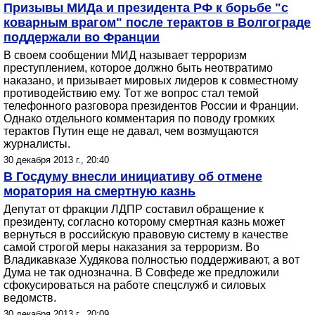
Призывы МИДа и президента РФ к борьбе "с
коварным врагом" после терактов в Волгограде
поддержали во Франции
В своем сообщении МИД называет терроризм
преступлением, которое должно быть неотвратимо
наказано, и призывает мировых лидеров к совместному
противодействию ему. Тот же вопрос стал темой
телефонного разговора президентов России и Франции.
Однако отдельного комментария по поводу громких
терактов Путин еще не давал, чем возмущаются
журналисты.
30 декабря 2013 г., 20:40
В Госдуму внесли инициативу об отмене
моратория на смертную казнь
Депутат от фракции ЛДПР составил обращение к
президенту, согласно которому смертная казнь может
вернуться в российскую правовую систему в качестве
самой строгой меры наказания за терроризм. Во
Владикавказе Худякова полностью поддерживают, а вот
Дума не так однозначна. В Совфеде же предложили
сфокусироваться на работе спецслужб и силовых
ведомств.
30 декабря 2013 г., 20:09