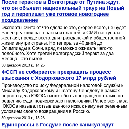
После терактов в Волгограде от Путина ждут,
что он объявит национальный траур на Новый
год и перепишет уже готовое новогоднее
поздравление
Эксперты считают что сделано это, скорее всего, не будет.
Ранее реакция на теракты и властей, и СМИ наступала
жесткая, прежде всего, для гражданской и общественной
жизни внутри страны. Но теперь, за 40 дней до
Олимпиады в Сочи, вряд ли можно ожидать чего-то
подобного. Хотя третий волгоградский теракт за два
месяца - это вызов.
30 декабря 2013 г., 14:26
ФССП не собирается прекращать процесс
взыскания с Ходорковского 17 млрд рублей
Производство по иску Федеральной налоговой службы к
Михаилу Ходорковскому и Платону Лебедеву в рамках
первого дела ЮКОСа может быть прекращено только по
решению суда, подчеркивают налоговики. Ранее экс-глава
ЮКОСа называл отзыв данного иска к нему непременным
условием своего возвращения в Россию.
30 декабря 2013 г., 13:28
Единороссы в Госдуме после каникул ждут