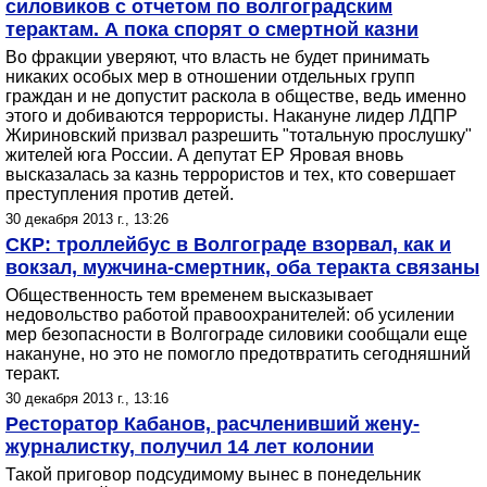
силовиков с отчетом по волгоградским
терактам. А пока спорят о смертной казни
Во фракции уверяют, что власть не будет принимать
никаких особых мер в отношении отдельных групп
граждан и не допустит раскола в обществе, ведь именно
этого и добиваются террористы. Накануне лидер ЛДПР
Жириновский призвал разрешить "тотальную прослушку"
жителей юга России. А депутат ЕР Яровая вновь
высказалась за казнь террористов и тех, кто совершает
преступления против детей.
30 декабря 2013 г., 13:26
СКР: троллейбус в Волгограде взорвал, как и
вокзал, мужчина-смертник, оба теракта связаны
Общественность тем временем высказывает
недовольство работой правоохранителей: об усилении
мер безопасности в Волгограде силовики сообщали еще
накануне, но это не помогло предотвратить сегодняшний
теракт.
30 декабря 2013 г., 13:16
Ресторатор Кабанов, расчленивший жену-
журналистку, получил 14 лет колонии
Такой приговор подсудимому вынес в понедельник