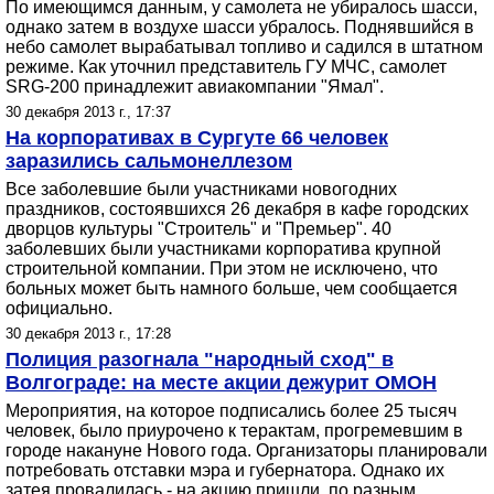
По имеющимся данным, у самолета не убиралось шасси,
однако затем в воздухе шасси убралось. Поднявшийся в
небо самолет вырабатывал топливо и садился в штатном
режиме. Как уточнил представитель ГУ МЧС, самолет
SRG-200 принадлежит авиакомпании "Ямал".
30 декабря 2013 г., 17:37
На корпоративах в Сургуте 66 человек
заразились сальмонеллезом
Все заболевшие были участниками новогодних
праздников, состоявшихся 26 декабря в кафе городских
дворцов культуры "Строитель" и "Премьер". 40
заболевших были участниками корпоратива крупной
строительной компании. При этом не исключено, что
больных может быть намного больше, чем сообщается
официально.
30 декабря 2013 г., 17:28
Полиция разогнала "народный сход" в
Волгограде: на месте акции дежурит ОМОН
Мероприятия, на которое подписались более 25 тысяч
человек, было приурочено к терактам, прогремевшим в
городе накануне Нового года. Организаторы планировали
потребовать отставки мэра и губернатора. Однако их
затея провалилась - на акцию пришли, по разным