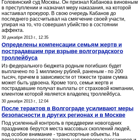
Головинский суд Москвы. Он признал Кабанова виновным
в преступлении и назначил меру наказания, на которой
настаивал прокурор. В свою очередь Кабанов до
последнего рассчитывал на смягчение своей участи,
упирая на то, что совершил убийство в состоянии
аффекта.
30 декабря 2013 г., 12:35
Определены компенсации семьям жертв и
пострадавшим при взрыве волгоградского
троллейбуса
Из федерального бюджета родным погибших будет
выплачено по 1 миллиону рублей, раненым - по 200
тысяч, причем в зависимости от тяжести травм сумма
может быть удвоена. Кроме того, семьи жертв и
пострадавшие получат выплаты от страховой компании,
клиентом которой является владелец троллейбуса.
30 декабря 2013 г., 12:04
После терактов в Волгограде усиливают меры
безопасности в других регионах и в Москве
Под усиленный контроль в преддверии новогодних
праздников берутся места массовых скоплений людей,
под особое внимание - транспортные объекты. На
вокзалах проводится тщательная проверка пассажиров и