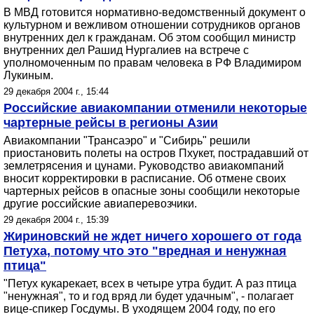
В МВД готовится нормативно-ведомственный документ о
культурном и вежливом отношении сотрудников органов
внутренних дел к гражданам. Об этом сообщил министр
внутренних дел Рашид Нургалиев на встрече с
уполномоченным по правам человека в РФ Владимиром
Лукиным.
29 декабря 2004 г., 15:44
Российские авиакомпании отменили некоторые
чартерные рейсы в регионы Азии
Авиакомпании "Трансаэро" и "Сибирь" решили
приостановить полеты на остров Пхукет, пострадавший от
землетрясения и цунами. Руководство авиакомпаний
вносит корректировки в расписание. Об отмене своих
чартерных рейсов в опасные зоны сообщили некоторые
другие российские авиаперевозчики.
29 декабря 2004 г., 15:39
Жириновский не ждет ничего хорошего от года
Петуха, потому что это "вредная и ненужная
птица"
"Петух кукарекает, всех в четыре утра будит. А раз птица
"ненужная", то и год вряд ли будет удачным", - полагает
вице-спикер Госдумы. В уходящем 2004 году, по его