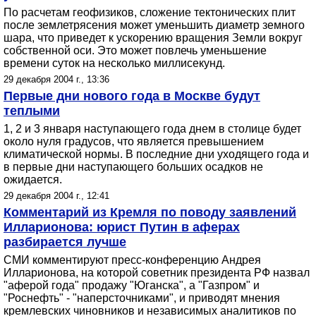
По расчетам геофизиков, сложение тектонических плит
после землетрясения может уменьшить диаметр земного
шара, что приведет к ускорению вращения Земли вокруг
собственной оси. Это может повлечь уменьшение
времени суток на несколько миллисекунд.
29 декабря 2004 г., 13:36
Первые дни нового года в Москве будут
теплыми
1, 2 и 3 января наступающего года днем в столице будет
около нуля градусов, что является превышением
климатической нормы. В последние дни уходящего года и
в первые дни наступающего больших осадков не
ожидается.
29 декабря 2004 г., 12:41
Комментарий из Кремля по поводу заявлений
Илларионова: юрист Путин в аферах
разбирается лучше
СМИ комментируют пресс-конференцию Андрея
Илларионова, на которой советник президента РФ назвал
"аферой года" продажу "Юганска", а "Газпром" и
"Роснефть" - "наперсточниками", и приводят мнения
кремлевских чиновников и независимых аналитиков по