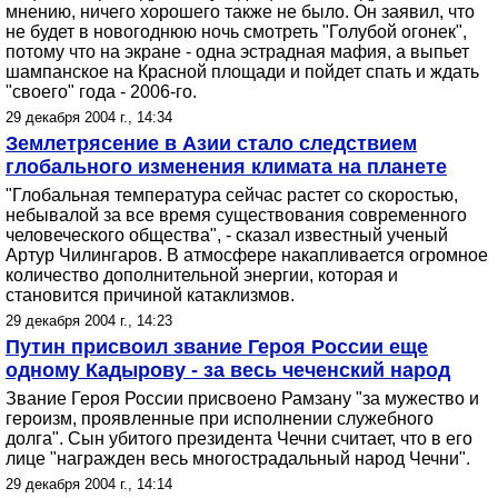
мнению, ничего хорошего также не было. Он заявил, что
не будет в новогоднюю ночь смотреть "Голубой огонек",
потому что на экране - одна эстрадная мафия, а выпьет
шампанское на Красной площади и пойдет спать и ждать
"своего" года - 2006-го.
29 декабря 2004 г., 14:34
Землетрясение в Азии стало следствием
глобального изменения климата на планете
"Глобальная температура сейчас растет со скоростью,
небывалой за все время существования современного
человеческого общества", - сказал известный ученый
Артур Чилингаров. В атмосфере накапливается огромное
количество дополнительной энергии, которая и
становится причиной катаклизмов.
29 декабря 2004 г., 14:23
Путин присвоил звание Героя России еще
одному Кадырову - за весь чеченский народ
Звание Героя России присвоено Рамзану "за мужество и
героизм, проявленные при исполнении служебного
долга". Сын убитого президента Чечни считает, что в его
лице "награжден весь многострадальный народ Чечни".
29 декабря 2004 г., 14:14