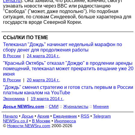
Lenta.ru
). Она заявила, что россияне, конечно, смогут
узнавать новости через BBC или радиостанцию
"Свобода" ("может, даже подпольно"). Но подобная
ситуация, по словам Синдеевой, больше характерна для
государств вроде Северной Кореи.
ССЫЛКИ ПО ТЕМЕ
Телеканал "Дождь" начинает недельный марафон по
сбору денег для продолжения работы
В России
|
24 марта 2014 г.,
"Красный Октябрь" отказал "Дождю" в продлении аренды
помещений, телеканал может прекратить вещание уже 20
июня
В России
|
20 марта 2014 г.,
"Дождь" сменил стратегию и готов стать первым в России
платным каналом на YouTube
Экономика
|
19 марта 2014 г.,
Досье NEWSru.com
::
СМИ
::
Журналисты
::
Мнения
Начало
•
Досье
•
Архив
•
Ежедневник
•
RSS
•
Telegram
NEWSru.co.il
•
В Москве
•
Инопресса
©
Новости NEWSru.com
2000-2026