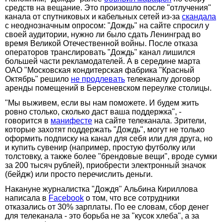
средств на вещание. Это произошло после "отлучения"
канала от спутниковых и кабельных сетей из-за
скандала
с неоднозначным опросом: "Дождь" на сайте спросил у
своей аудитории, нужно ли было сдать Ленинград во
время Великой Отечественной войны. После отказа
операторов транслировать "Дождь" канал лишился
большей части рекламодателей. А в середине марта
ОАО "Московская кондитерская фабрика "Красный
Октябрь" решило
не продлевать
телеканалу договор
аренды помещений в Берсеневском переулке столицы.
"Мы выживем, если вы нам поможете. И будем жить
ровно столько, сколько даст ваша поддержка", -
говорится в
манифесте
на сайте телеканала. Зрители,
которые захотят поддержать "Дождь", могут не только
оформить подписку на канал для себя или для друга, но
и купить сувенир (например, простую футболку или
толстовку, а также более "брендовые вещи", вроде сумки
за 200 тысяч рублей), приобрести электронный значок
(бейдж) или просто перечислить деньги.
Накануне журналистка "Дождя" Альбина Кириллова
написала в
Facebook
о том, что все сотрудники
отказались от 30% зарплаты. По ее словам, сбор денег
для телеканала - это борьба не за "кусок хлеба", а за