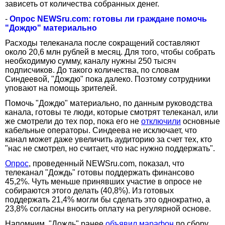
зависеть от количества собранных денег.
-
Опрос NEWSru.com: готовы ли граждане помочь
"Дождю" материально
Расходы телеканала после сокращений составляют
около 20,6 млн рублей в месяц. Для того, чтобы собрать
необходимую сумму, каналу нужны 250 тысяч
подписчиков. До такого количества, по словам
Синдеевой, "Дождю" пока далеко. Поэтому сотрудники
уповают на помощь зрителей.
Помочь "Дождю" материально, по данным руководства
канала, готовы те люди, которые смотрят телеканал, или
же смотрели до тех пор, пока его не
отключили
основные
кабельные операторы. Синдеева не исключает, что
канал может даже увеличить аудиторию за счет тех, кто
"нас не смотрел, но считает, что нас нужно поддержать".
Опрос
, проведенный NEWSru.com, показал, что
телеканал "Дождь" готовы поддержать финансово
45,2%. Чуть меньше принявших участие в опросе не
собираются этого делать (40,8%). Из готовых
поддержать 21,4% могли бы сделать это однократно, а
23,8% согласны вносить оплату на регулярной основе.
Напомним, "Дождь" ранее
объявил марафон
по сбору