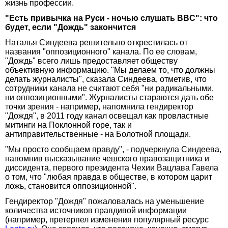
жизнь профессии.
"Есть привычка на Руси - ночью слушать BBC": что
будет, если "Дождь" закончится
Наталья Синдеева решительно открестилась от
названия "оппозиционного" канала. По ее словам,
"Дождь" всего лишь предоставляет обществу
объективную информацию. "Мы делаем то, что должны
делать журналисты", сказала Синдеева, отметив, что
сотрудники канала не считают себя "ни радикальными,
ни оппозиционными". Журналисты стараются дать обе
точки зрения - например, напомнила гендиректор
"Дождя", в 2011 году канал освещал как провластные
митинги на Поклонной горе, так и
антиправительственные - на Болотной площади.
"Мы просто сообщаем правду", - подчеркнула Синдеева,
напомнив высказывание чешского правозащитника и
диссидента, первого президента Чехии Вацлава Гавела
о том, что "любая правда в обществе, в котором царит
ложь, становится оппозиционной".
Гендиректор "Дождя" пожаловалась на уменьшение
количества источников правдивой информации
(например, претерпел изменения популярный ресурс