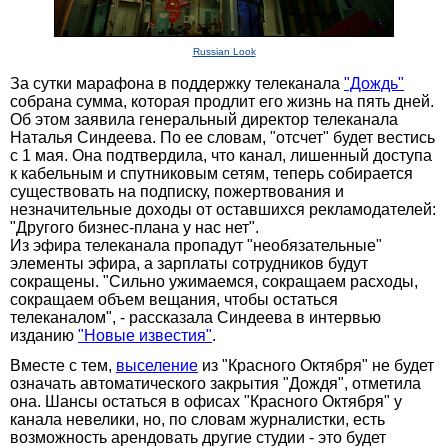
Russian Look
За сутки марафона в поддержку телеканала
"Дождь"
собрана сумма, которая продлит его жизнь на пять дней.
Об этом заявила генеральный директор телеканала
Наталья Синдеева. По ее словам, "отсчет" будет вестись
с 1 мая. Она подтвердила, что канал, лишенный доступа
к кабельным и спутниковым сетям, теперь собирается
существовать на подписку, пожертвования и
незначительные доходы от оставшихся рекламодателей:
"Другого бизнес-плана у нас нет".
Из эфира телеканала пропадут "необязательные"
элементы эфира, а зарплаты сотрудников будут
сокращены. "Сильно ужимаемся, сокращаем расходы,
сокращаем объем вещания, чтобы остаться
телеканалом", - рассказала Синдеева в интервью
изданию
"Новые известия"
.
Вместе с тем,
выселение
из "Красного Октября" не будет
означать автоматического закрытия "Дождя", отметила
она. Шансы остаться в офисах "Красного Октября" у
канала невелики, но, по словам журналистки, есть
возможность арендовать другие студии - это будет