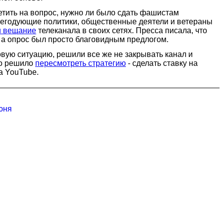
етить на вопрос, нужно ли было сдать фашистам
негодующие политики, общественные деятели и ветераны
и вещание
телеканала в своих сетях. Пресса писала, что
 а опрос был просто благовидным предлогом.
вую ситуацию, решили все же не закрывать канал и
во решило
пересмотреть стратегию
- сделать ставку на
а YouTube.
юня