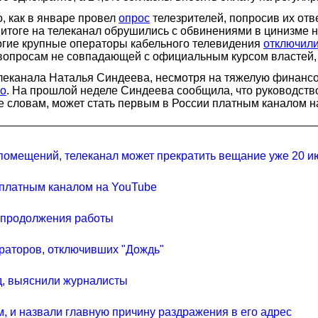
, как в январе провел
опрос
телезрителей, попросив их отв
 итоге на телеканал обрушились с обвинениями в цинизме 
огие крупные операторы кабельного телевидения
отключил
 вопросам не совпадающей с официальным курсом властей,
леканала Наталья Синдеева, несмотря на тяжелую финансо
но
. На прошлой неделе Синдеева сообщила, что руководст
 ее словам, может стать первым в России платным каналом н
 помещений, телеканал может прекратить вещание уже 20 и
и платным каналом на YouTube
я продолжения работы
раторов, отключивших "Дождь"
д, выяснили журналисты
м, и назвали главную причину раздражения в его адрес