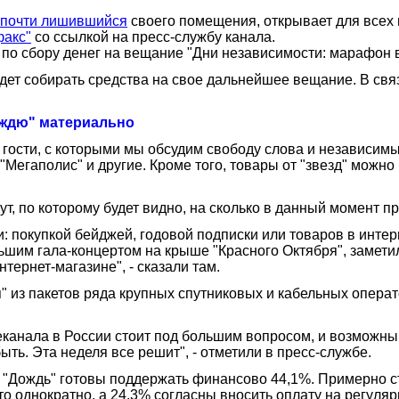
почти лишившийся
своего помещения, открывает для всех 
факс"
со ссылкой на пресс-службу канала.
 по сбору денег на вещание "Дни независимости: марафон в
удет собирать средства на свое дальнейшее вещание. В связ
ождю" материально
гости, с которыми мы обсудим свободу слова и независимы
Мегаполис" и другие. Кроме того, товары от "звезд" можно 
нут, по которому будет видно, на сколько в данный момент п
 покупкой бейджей, годовой подписки или товаров в интер
льшим гала-концертом на крыше "Красного Октября", замети
тернет-магазине", - сказали там.
" из пакетов ряда крупных спутниковых и кабельных опера
канала в России стоит под большим вопросом, и возможный
ть. Эта неделя все решит", - отметили в пресс-службе.
л "Дождь" готовы поддержать финансово 44,1%. Примерно с
то однократно, а 24,3% согласны вносить оплату на регуляр