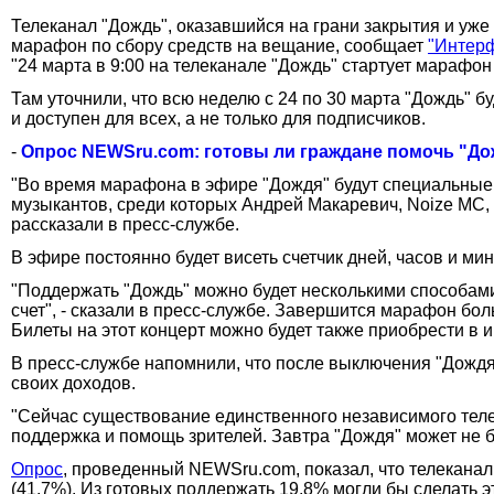
Телеканал "Дождь", оказавшийся на грани закрытия и уже
марафон по сбору средств на вещание, сообщает
"Интер
"24 марта в 9:00 на телеканале "Дождь" стартует марафон
Там уточнили, что всю неделю с 24 по 30 марта "Дождь" б
и доступен для всех, а не только для подписчиков.
-
Опрос NEWSru.com: готовы ли граждане помочь "Д
"Во время марафона в эфире "Дождя" будут специальные 
музыкантов, среди которых Андрей Макаревич, Noize MC, "
рассказали в пресс-службе.
В эфире постоянно будет висеть счетчик дней, часов и ми
"Поддержать "Дождь" можно будет несколькими способами:
счет", - сказали в пресс-службе. Завершится марафон бо
Билеты на этот концерт можно будет также приобрести в ин
В пресс-службе напомнили, что после выключения "Дождя
своих доходов.
"Сейчас существование единственного независимого теле
поддержка и помощь зрителей. Завтра "Дождя" может не бы
Опрос
, проведенный NEWSru.com, показал, что телекана
(41,7%). Из готовых поддержать 19,8% могли бы сделать э