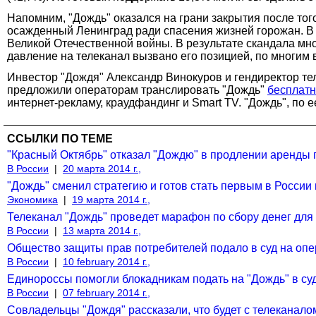
Напомним, "Дождь" оказался на грани закрытия после того
осажденный Ленинград ради спасения жизней горожан. В
Великой Отечественной войны. В результате скандала мн
давление на телеканал вызвано его позицией, по многим
Инвестор "Дождя" Александр Винокуров и гендиректор те
предложили операторам транслировать "Дождь"
бесплат
интернет-рекламу, краудфандинг и Smart TV. "Дождь", по
ССЫЛКИ ПО ТЕМЕ
"Красный Октябрь" отказал "Дождю" в продлении аренды
В России
|
20 марта 2014 г.,
"Дождь" сменил стратегию и готов стать первым в Росси
Экономика
|
19 марта 2014 г.,
Телеканал "Дождь" проведет марафон по сбору денег дл
В России
|
13 марта 2014 г.,
Общество защиты прав потребителей подало в суд на опе
В России
|
10 february 2014 г.,
Единороссы помогли блокадникам подать на "Дождь" в су
В России
|
07 february 2014 г.,
Совладельцы "Дождя" рассказали, что будет с телеканало