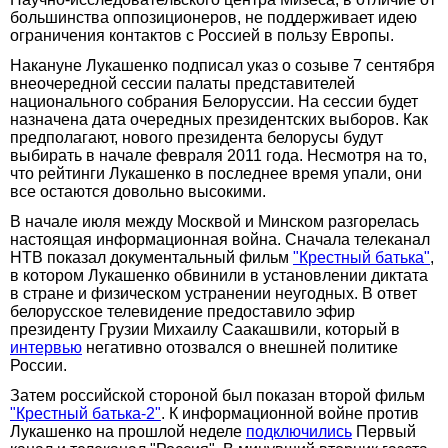
большинства оппозиционеров, не поддерживает идею
ограничения контактов с Россией в пользу Европы.
Накануне Лукашенко подписал указ о созыве 7 сентября
внеочередной сессии палаты представителей
национального собрания Белоруссии. На сессии будет
назначена дата очередных президентских выборов. Как
предполагают, нового президента белорусы будут
выбирать в начале февраля 2011 года. Несмотря на то,
что рейтинги Лукашенко в последнее время упали, они
все остаются довольно высокими.
В начале июля между Москвой и Минском разгорелась
настоящая информационная война. Сначала телеканал
НТВ показал документальный фильм
"Крестный батька"
,
в котором Лукашенко обвинили в установлении диктата
в стране и физическом устранении неугодных. В ответ
белорусское телевидение предоставило эфир
президенту Грузии Михаилу Саакашвили, который в
интервью
негативно отозвался о внешней политике
России.
Затем российской стороной был показан второй фильм
"Крестный батька-2"
. К информационной войне против
Лукашенко на прошлой неделе
подключились
Первый