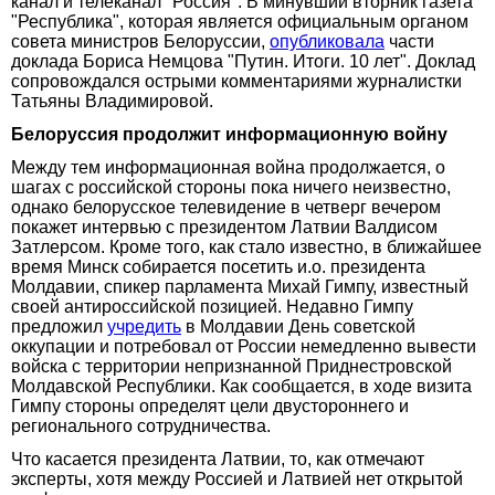
канал и телеканал "Россия". В минувший вторник газета
"Республика", которая является официальным органом
совета министров Белоруссии,
опубликовала
части
доклада Бориса Немцова "Путин. Итоги. 10 лет". Доклад
сопровождался острыми комментариями журналистки
Татьяны Владимировой.
Белоруссия продолжит информационную войну
Между тем информационная война продолжается, о
шагах с российской стороны пока ничего неизвестно,
однако белорусское телевидение в четверг вечером
покажет интервью с президентом Латвии Валдисом
Затлерсом. Кроме того, как стало известно, в ближайшее
время Минск собирается посетить и.о. президента
Молдавии, спикер парламента Михай Гимпу, известный
своей антироссийской позицией. Недавно Гимпу
предложил
учредить
в Молдавии День советской
оккупации и потребовал от России немедленно вывести
войска с территории непризнанной Приднестровской
Молдавской Республики. Как сообщается, в ходе визита
Гимпу стороны определят цели двустороннего и
регионального сотрудничества.
Что касается президента Латвии, то, как отмечают
эксперты, хотя между Россией и Латвией нет открытой