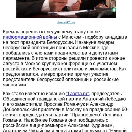
charter97.org
Кремль перешел к следующему этапу после
информационной войны
с Минском - подбору кандидата
на пост президента Белоруссии. Накануне лидеры
белорусской оппозиции побывали в Москве, где
пообщались с членами правительства и депутатами
парламента. В итоге стороны решили провести в конце
августа в Москве крупную конференцию с участием
российских и белорусских политиков и экономистов. Как
предполагается, в мероприятии примут участие
представители белорусской оппозиции и российские
чиновники.
Как стало известно изданию
"Газета.ru"
, председатель
Объединенной гражданской партии Анатолий Лебедько
и его заместители Ярослав Романчук и Александр
Добровольский прилетели в Москву на празднование 60-
летия сопредседателя партии "Правое дело" Леонида
Гозмана. На юбилее Гозмана они пообщались с
российским вице-премьером Алексеем Кудриным,
Анатолием Чубайсом и депутатами Госдумы от "Единой