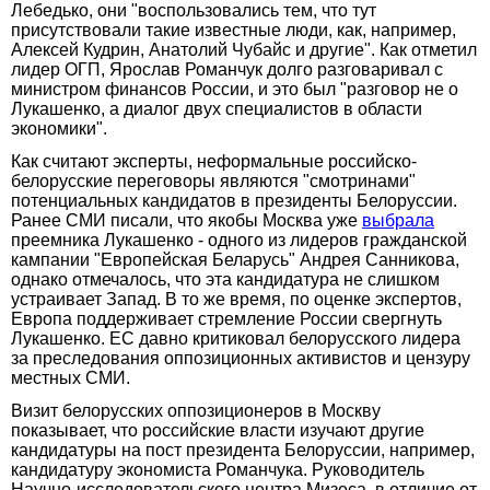
Лебедько, они "воспользовались тем, что тут
присутствовали такие известные люди, как, например,
Алексей Кудрин, Анатолий Чубайс и другие". Как отметил
лидер ОГП, Ярослав Романчук долго разговаривал с
министром финансов России, и это был "разговор не о
Лукашенко, а диалог двух специалистов в области
экономики".
Как считают эксперты, неформальные российско-
белорусские переговоры являются "смотринами"
потенциальных кандидатов в президенты Белоруссии.
Ранее СМИ писали, что якобы Москва уже
выбрала
преемника Лукашенко - одного из лидеров гражданской
кампании "Европейская Беларусь" Андрея Санникова,
однако отмечалось, что эта кандидатура не слишком
устраивает Запад. В то же время, по оценке экспертов,
Европа поддерживает стремление России свергнуть
Лукашенко. ЕС давно критиковал белорусского лидера
за преследования оппозиционных активистов и цензуру
местных СМИ.
Визит белорусских оппозиционеров в Москву
показывает, что российские власти изучают другие
кандидатуры на пост президента Белоруссии, например,
кандидатуру экономиста Романчука. Руководитель
Научно-исследовательского центра Мизеса, в отличие от