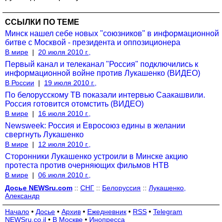
ССЫЛКИ ПО ТЕМЕ
Минск нашел себе новых "союзников" в информационной
битве с Москвой - президента и оппозиционера
В мире
|
20 июля 2010 г.,
Первый канал и телеканал "Россия" подключились к
информационной войне против Лукашенко (ВИДЕО)
В России
|
19 июля 2010 г.,
По белорусскому ТВ показали интервью Саакашвили.
Россия готовится отомстить (ВИДЕО)
В мире
|
16 июля 2010 г.,
Newsweek: Россия и Евросоюз едины в желании
свергнуть Лукашенко
В мире
|
12 июля 2010 г.,
Сторонники Лукашенко устроили в Минске акцию
протеста против очерняющих фильмов НТВ
В мире
|
06 июля 2010 г.,
Досье NEWSru.com
::
СНГ
::
Белоруссия
::
Лукашенко,
Александр
Начало
•
Досье
•
Архив
•
Ежедневник
•
RSS
•
Telegram
NEWSru.co.il
•
В Москве
•
Инопресса