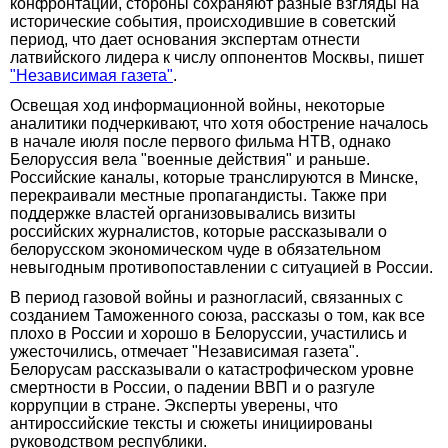
конфронтации, стороны сохраняют разные взгляды на
исторические события, происходившие в советский
период, что дает основания экспертам отнести
латвийского лидера к числу оппонентов Москвы, пишет
"Независимая газета"
.
Освещая ход информационной войны, некоторые
аналитики подчеркивают, что хотя обострение началось
в начале июля после первого фильма НТВ, однако
Белоруссия вела "военные действия" и раньше.
Российские каналы, которые транслируются в Минске,
перекраивали местные пропагандисты. Также при
поддержке властей организовывались визиты
российских журналистов, которые рассказывали о
белорусском экономическом чуде в обязательном
невыгодным противопоставлении с ситуацией в России.
В период газовой войны и разногласий, связанных с
созданием Таможенного союза, рассказы о том, как все
плохо в России и хорошо в Белоруссии, участились и
ужесточились, отмечает "Независимая газета".
Белорусам рассказывали о катастрофическом уровне
смертности в России, о падении ВВП и о разгуле
коррупции в стране. Эксперты уверены, что
антироссийские тексты и сюжеты инициированы
руководством республики.