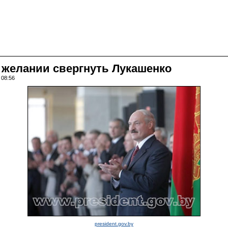
 желании свергнуть Лукашенко
 08:56
president.gov.by