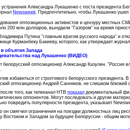
 устранения Александра Лукашенко с поста президента Бел
журнал
Newsweek
. Предпочтительно, чтобы Лукашенко ушел
дования оппозиционных активистов и цензуру местных СМИ.
коло 200 млн долларов, вынудили "Газпром" на время приос
Владимира Путина "главным врагом русского народа" и отк
ище Курманбеку Бакиеву, которого, как утверждает журнал,
 в объятия Запада
здевательства над Лукашенко (ВИДЕО)
т белорусский оппозиционер Александр Казулин. "Россия в
.
тив избавиться от строптивого белорусского президента. В
ский оппозиционер Андрей Санников, не слишком близкий 
после того, как телеканал НТВ
показал
документальный фил
литических оппонентов. Могут последовать и другие матери
льно повредить популярности президента, указывает Newsw
но он смягчил ограничения на поездки должностных лиц ре
 Востоком и Западом за будущее Белоруссии - общим мотив