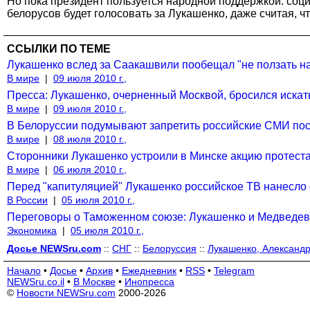
Но пока президент пользуется народной поддержкой: соц
белорусов будет голосовать за Лукашенко, даже считая, 
ССЫЛКИ ПО ТЕМЕ
Лукашенко вслед за Саакашвили пообещал "не ползать на
В мире
|
09 июля 2010 г.,
Пресса: Лукашенко, очерненный Москвой, бросился искат
В мире
|
09 июля 2010 г.,
В Белоруссии подумывают запретить российские СМИ пос
В мире
|
08 июля 2010 г.,
Сторонники Лукашенко устроили в Минске акцию протес
В мире
|
06 июля 2010 г.,
Перед "капитуляцией" Лукашенко российское ТВ нанесло 
В России
|
05 июля 2010 г.,
Переговоры о Таможенном союзе: Лукашенко и Медведев
Экономика
|
05 июля 2010 г.,
Досье NEWSru.com
::
СНГ
::
Белоруссия
::
Лукашенко, Александ
Начало
•
Досье
•
Архив
•
Ежедневник
•
RSS
•
Telegram
NEWSru.co.il
•
В Москве
•
Инопресса
©
Новости NEWSru.com
2000-2026