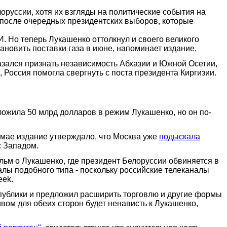
оруссии, хотя их взгляды на политические события на
 после очередных президентских выборов, которые
 Но теперь Лукашенко оттолкнул и своего великого
тановить поставки газа в июне, напоминает издание.
азался признать независимость Абхазии и Южной Осетии,
 Россия помогла свергнуть с поста президента Киргизии.
ложила 50 млрд долларов в режим Лукашенко, но он по-
 мае издание утверждало, что Москва уже
подыскала
с Западом.
ьм о Лукашенко, где президент Белоруссии обвиняется в
алы подобного типа - поскольку российские телеканалы
eek.
спублики и предложил расширить торговлю и другие формы
ом для обеих сторон будет ненависть к Лукашенко,