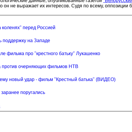
иологические данные, опубликованные газетой
"Белорусский
что он не выражает их интересов. Судя по всему, оппозици
 коленях" перед Россией
ь поддержку на Западе
ле фильма про "крестного батьку" Лукашенко
та против очерняющих фильмов НТВ
ему новый удар - фильм "Крестный батька" (ВИДЕО)
 заранее поругались
р