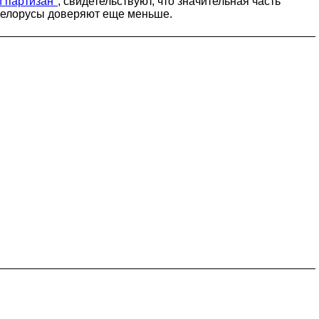
 партизан"
, свидетельствуют, что значительная часть
и белорусы доверяют еще меньше.