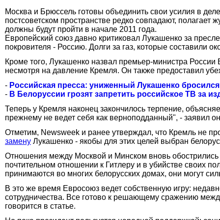
Москва и Брюссель готовы объединить свои усилия в деле
постсоветском пространстве редко совпадают, полагает 
должны будут пройти в начале 2011 года.
Европейский союз давно критиковал Лукашенко за пресле
покровителя - Россию. Долги за газ, которые составили о
Кроме того, Лукашенко назвал премьер-министра России 
несмотря на давление Кремля. Он также предоставил убеж
-
Российская пресса: униженный Лукашенко бросился
-
В Белоруссии грозят запретить российское ТВ за и
Теперь у Кремля наконец закончилось терпение, объясняе
прежнему не ведет себя как верноподданный", - заявил он
Отметим, Newsweek и ранее утверждал, что Кремль не про
замену
Лукашенко - якобы для этих целей выбран белорус
Отношения между Москвой и Минском вновь обострились 
почтительном отношении к Гитлеру и в убийстве своих по
принимаются во многих белорусских домах, они могут си
В это же время Евросоюз ведет собственную игру: недав
сотрудничества. Все готово к решающему сражению между
говорится в статье.