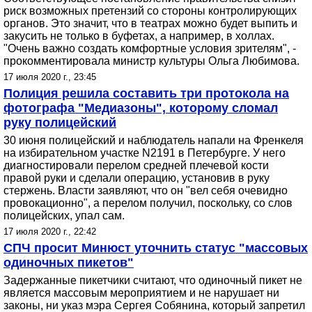
риск возможных претензий со стороны контролирующих
органов. Это значит, что в театрах можно будет выпить и
закусить не только в буфетах, а например, в холлах.
"Очень важно создать комфортные условия зрителям", -
прокомментировала министр культуры Ольга Любимова.
17 июля 2020 г., 23:45
Полиция решила составить три протокола на
фотографа "Медиазоны", которому сломал
руку полицейский
30 июня полицейский и наблюдатель напали на Френкеля
на избирательном участке N2191 в Петербурге. У него
диагностировали перелом средней плечевой кости
правой руки и сделали операцию, установив в руку
стержень. Власти заявляют, что он "вел себя очевидно
провокационно", а перелом получил, поскольку, со слов
полицейских, упал сам.
17 июля 2020 г., 22:42
СПЧ просит Минюст уточнить статус "массовых
одиночных пикетов"
Задержанные пикетчики считают, что одиночный пикет не
является массовым мероприятием и не нарушает ни
законы, ни указ мэра Сергея Собянина, который запретил