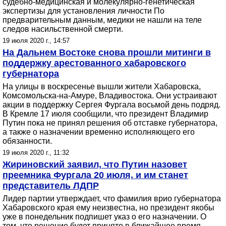
судебно-медицинская и молекулярно-генетическая
экспертизы для установления личности По
предварительным данным, медики не нашли на теле
следов насильственной смерти.
19 июля 2020 г., 14:57
На Дальнем Востоке снова прошли митинги в
поддержку арестованного хабаровского
губернатора
На улицы в воскресенье вышли жители Хабаровска,
Комсомольска-на-Амуре, Владивостока. Они устраивают
акции в поддержку Сергея Фургала восьмой день подряд.
В Кремле 17 июля сообщили, что президент Владимир
Путин пока не принял решения об отставке губернатора,
а также о назначении временно исполняющего его
обязанности.
19 июля 2020 г., 11:32
Жириновский заявил, что Путин назовет
преемника Фургала 20 июля, и им станет
представитель ЛДПР
Лидер партии утверждает, что фамилия врио губернатора
Хабаровского края ему неизвестна, но президент якобы
уже в понедельник подпишет указ о его назначении. О
том, что решение будет принято в ближайшее время,