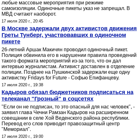
любые массовые мероприятия при режиме
самоизоляции. Одиночные пикеты указ не запрещал. В
МВД считают наоборот.
17 июля 2020 г., 20:45
В Москве задержали двух активистов движения
Греты Тунберг, участвовавших в одиночном
пикете
26-летний Аршак Макичян проводил одиночный пикет.
Полиция обвинила его в нарушении правила проведений
такого формата мероприятий из-за того, что он дал
интервью журналистам. Активист доставлен в отделение
полиции. Позднее на Пушкинской задержали еще одну
активистку Fridays for Future - Софью Епифанцеву.
17 июля 2020 г., 19:38
Кадыров обязал бюджетников подписаться на
телеканал "Грозный" в соцсетях
"Если он не подписан, то это опасный для нас человек", -
заявил глава Чечни Рамзан Кадыров на расширенном
совещании в селе Хой Веденского района республики.
Перевод его слов приводит правозащитный центр
"Мемориал".
17 июля 2020 г., 19:00