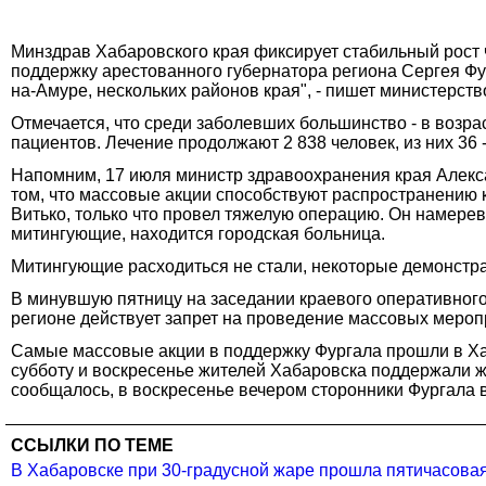
Минздрав Хабаровского края фиксирует стабильный рост 
поддержку арестованного губернатора региона Сергея Фур
на-Амуре, нескольких районов края", - пишет министерст
Отмечается, что среди заболевших большинство - в возрас
пациентов. Лечение продолжают 2 838 человек, из них 36 
Напомним, 17 июля министр здравоохранения края Алекса
том, что массовые акции способствуют распространению к
Витько, только что провел тяжелую операцию. Он намерев
митингующие, находится городская больница.
Митингующие расходиться не стали, некоторые демонстр
В минувшую пятницу на заседании краевого оперативног
регионе действует запрет на проведение массовых меропр
Самые массовые акции в поддержку Фургала прошли в Хабар
субботу и воскресенье жителей Хабаровска поддержали ж
сообщалось, в воскресенье вечером сторонники Фургала 
ССЫЛКИ ПО ТЕМЕ
В Хабаровске при 30-градусной жаре прошла пятичасовая