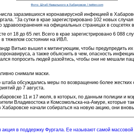
Фото: Штаб Навального в Хабаровске / twitter.com
числа заразившихся коронавирусной инфекцией в Хабаровск
гала. "За сутки в крае зарегистрировано 102 новых случа
во здравоохранения на официальных страницах в соцсетях 
те от 18 до 65 лет. Всего в крае зарегистрировано 6 088 сл
- в тяжелом состоянии на ИВЛ.
ндр Витько вышел к митингующим, чтобы предупредить их 
оронавируса, а также объяснить в чем, опасность инфекции
ался попросить людей разойтись, чтобы они не мешали паци
ативно снимали маски.
о штаба обсуждались меры по возвращению более жестких о
иятий до 7 августа.
овске 11 и 17 июля, в которых, по данным полиции и мэрии
ители Владивостока и Комсомольска-на-Амуре, которые та
в Хабаровске начали собираться на новую акцию, они внов
 акция в поддержку Фургала. Ее называют самой массовой