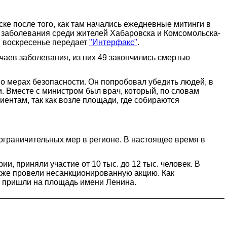
е после того, как там начались ежедневные митинги в
я заболевания среди жителей Хабаровска и Комсомольска-
в воскресенье передает
"Интерфакс"
.
учаев заболевания, из них 49 закончились смертью
о мерах безопасности. Он попробовал убедить людей, в
. Вместе с министром был врач, который, по словам
ентам, так как возле площади, где собираются
граничительных мер в регионе. В настоящее время в
, приняли участие от 10 тыс. до 12 тыс. человек. В
кже провели несанкционированную акцию. Как
ь пришли на площадь имени Ленина.