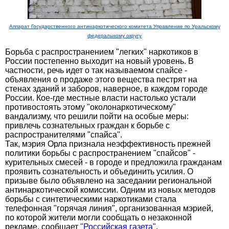
Аппарат Государственного антинаркотического комитета Управление по Уральскому
федеральному округу
Борьба с распространением "легких" наркотиков в
России постепенно выходит на новый уровень. В
частности, речь идет о так называемом спайсе -
объявления о продаже этого вещества пестрят на
стенах зданий и заборов, наверное, в каждом городе
России. Кое-где местные власти настолько устали
противостоять этому "околонаркотическому"
вандализму, что решили пойти на особые меры:
привлечь сознательных граждан к борьбе с
распространителями "спайса".
Так, мэрия Орла признала неэффективность прежней
политики борьбы с распространением "спайсов" -
курительных смесей - в городе и предложила гражданам
проявить сознательность и объединить усилия. О
призыве было объявлено на заседании региональной
антинаркотической комиссии. Одним из новых методов
борьбы с синтетическими наркотиками стала
телефонная "горячая линия", организованная мэрией,
по которой жители могли сообщать о незаконной
рекламе, сообщает
"Российская газета"
.