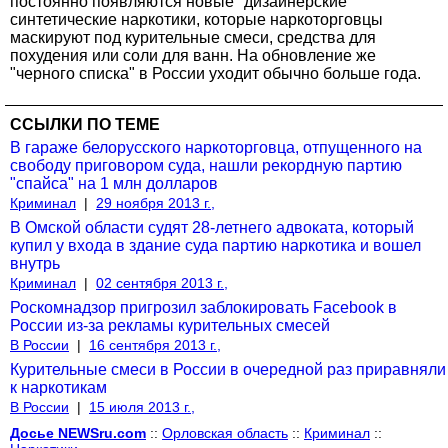
постоянно появляются новые "дизайнерские"
синтетические наркотики, которые наркоторговцы
маскируют под курительные смеси, средства для
похудения или соли для ванн. На обновление же
"черного списка" в России уходит обычно больше года.
ССЫЛКИ ПО ТЕМЕ
В гараже белорусского наркоторговца, отпущенного на
свободу приговором суда, нашли рекордную партию
"спайса" на 1 млн долларов
Криминал
|
29 ноября 2013 г.,
В Омской области судят 28-летнего адвоката, который
купил у входа в здание суда партию наркотика и вошел
внутрь
Криминал
|
02 сентября 2013 г.,
Роскомнадзор пригрозил заблокировать Facebook в
России из-за рекламы курительных смесей
В России
|
16 сентября 2013 г.,
Курительные смеси в России в очередной раз приравняли
к наркотикам
В России
|
15 июля 2013 г.,
Досье NEWSru.com
::
Орловская область
::
Криминал
::