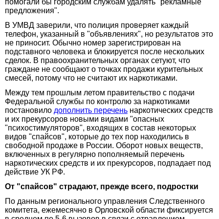
помогали бы городским службам удалять "рекламные
предложения".
В УМВД заверили, что полиция проверяет каждый
телефон, указанный в "объявлениях", но результатов это
не приносит. Обычно номер зарегистрирован на
подставного человека и блокируется после нескольких
сделок. В правоохранительных органах сетуют, что
граждане не сообщают о точках продажи курительных
смесей, потому что не считают их наркотиками.
Между тем прошлым летом правительство с подачи
Федеральной службы по контролю за наркотиками
постановило
дополнить перечень
наркотических средств
и их прекурсоров новыми видами "опасных
"психостимуляторов", входящих в состав некоторых
видов "спайсов", которые до тех пор находились в
свободной продаже в России. Оборот новых веществ,
включенных в регулярно пополняемый перечень
наркотических средств и их прекурсоров, подпадает под
действие УК РФ.
От "спайсов" страдают, прежде всего, подростки
По данным регионального управления Следственного
комитета, ежемесячно в Орловской области фиксируется
в среднем по 5-6 вызовов в связи с отравлением