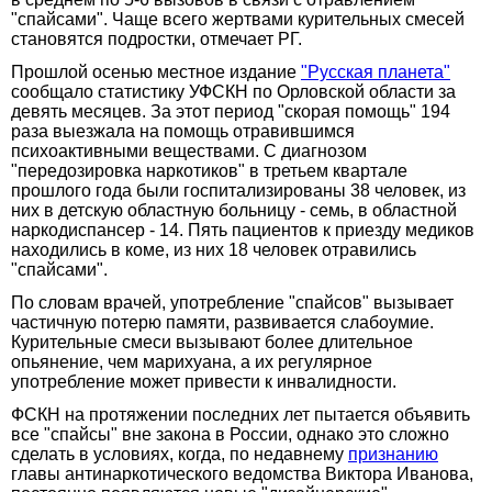
"спайсами". Чаще всего жертвами курительных смесей
становятся подростки, отмечает РГ.
Прошлой осенью местное издание
"Русская планета"
сообщало статистику УФСКН по Орловской области за
девять месяцев. За этот период "скорая помощь" 194
раза выезжала на помощь отравившимся
психоактивными веществами. С диагнозом
"передозировка наркотиков" в третьем квартале
прошлого года были госпитализированы 38 человек, из
них в детскую областную больницу - семь, в областной
наркодиспансер - 14. Пять пациентов к приезду медиков
находились в коме, из них 18 человек отравились
"спайсами".
По словам врачей, употребление "спайсов" вызывает
частичную потерю памяти, развивается слабоумие.
Курительные смеси вызывают более длительное
опьянение, чем марихуана, а их регулярное
употребление может привести к инвалидности.
ФСКН на протяжении последних лет пытается объявить
все "спайсы" вне закона в России, однако это сложно
сделать в условиях, когда, по недавнему
признанию
главы антинаркотического ведомства Виктора Иванова,