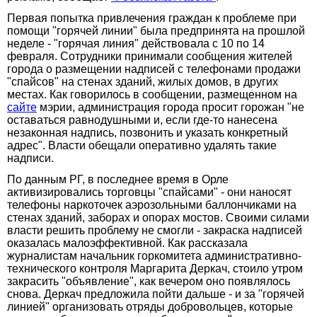
Первая попытка привлечения граждан к проблеме при
помощи "горячей линии" была предпринята на прошлой
неделе - "горячая линия" действовала с 10 по 14
февраля. Сотрудники принимали сообщения жителей
города о размещении надписей с телефонами продажи
"спайсов" на стенах зданий, жилых домов, в других
местах. Как говорилось в сообщении, размещенном на
сайте
мэрии, администрация города просит горожан "не
оставаться равнодушными и, если где-то нанесена
незаконная надпись, позвонить и указать конкретный
адрес". Власти обещали оперативно удалять такие
надписи.
По данным РГ, в последнее время в Орле
активизировались торговцы "спайсами" - они наносят
телефоны наркоточек аэрозольными баллончиками на
стенах зданий, заборах и опорах мостов. Своими силами
власти решить проблему не смогли - закраска надписей
оказалась малоэффективной. Как рассказала
журналистам начальник горкомитета административно-
технического контроля Маргарита Деркач, стоило утром
закрасить "объявление", как вечером оно появлялось
снова. Деркач предложила пойти дальше - и за "горячей
линией" организовать отряды добровольцев, которые