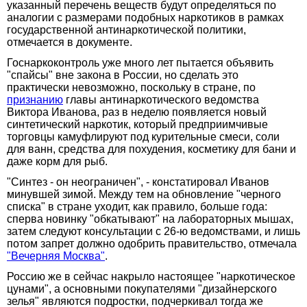
указанный перечень веществ будут определяться по
аналогии с размерами подобных наркотиков в рамках
государственной антинаркотической политики,
отмечается в документе.
Госнаркоконтроль уже много лет пытается объявить
"спайсы" вне закона в России, но сделать это
практически невозможно, поскольку в стране, по
признанию
главы антинаркотического ведомства
Виктора Иванова, раз в неделю появляется новый
синтетический наркотик, который предприимчивые
торговцы камуфлируют под курительные смеси, соли
для ванн, средства для похудения, косметику для бани и
даже корм для рыб.
"Синтез - он неограничен", - констатировал Иванов
минувшей зимой. Между тем на обновление "черного
списка" в стране уходит, как правило, больше года:
сперва новинку "обкатывают" на лабораторных мышах,
затем следуют консультации с 26-ю ведомствами, и лишь
потом запрет должно одобрить правительство, отмечала
"Вечерняя Москва"
.
Россию же в сейчас накрыло настоящее "наркотическое
цунами", а основными покупателями "дизайнерского
зелья" являются подростки, подчеркивал тогда же