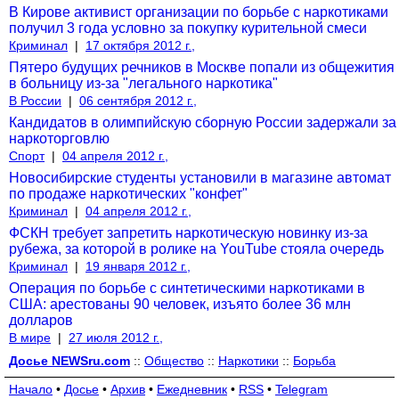
В Кирове активист организации по борьбе с наркотиками
получил 3 года условно за покупку курительной смеси
Криминал
|
17 октября 2012 г.,
Пятеро будущих речников в Москве попали из общежития
в больницу из-за "легального наркотика"
В России
|
06 сентября 2012 г.,
Кандидатов в олимпийскую сборную России задержали за
наркоторговлю
Спорт
|
04 апреля 2012 г.,
Новосибирские студенты установили в магазине автомат
по продаже наркотических "конфет"
Криминал
|
04 апреля 2012 г.,
ФСКН требует запретить наркотическую новинку из-за
рубежа, за которой в ролике на YouTube стояла очередь
Криминал
|
19 января 2012 г.,
Операция по борьбе с синтетическими наркотиками в
США: арестованы 90 человек, изъято более 36 млн
долларов
В мире
|
27 июля 2012 г.,
Досье NEWSru.com
::
Общество
::
Наркотики
::
Борьба
Начало
•
Досье
•
Архив
•
Ежедневник
•
RSS
•
Telegram