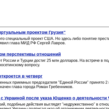
иртуальным проектом Грузия"
это специальный проект США. Но здесь либо понятие прест
заявил глава МИД РФ Сергей Лавров.
ром перспективы отношений
т России и Турции достиг 25 млн долларов. На встрече в п
оосетинскому вопросу.
ткроется в четверг
енных приемных председателя "Единой России" принято 2 и
начен глава города Роман Гребенников.
 с Украиной после указа Ющенко о деятельности
кий, подобные действия выглядят "недружественно" в отнош
зидент Украины подписал указ об ограничении деятельност