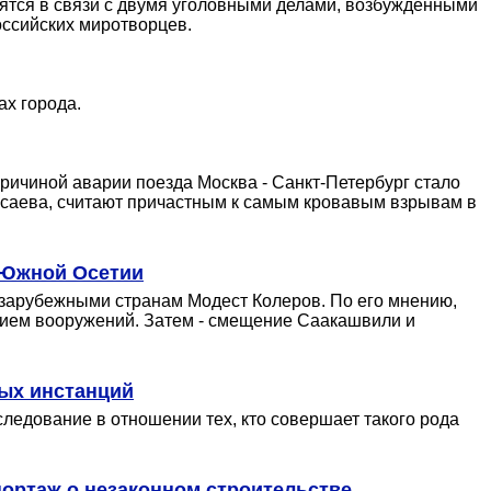
тся в связи с двумя уголовными делами, возбужденными
ссийских миротворцев.
ах города.
ичиной аварии поезда Москва - Санкт-Петербург стало
асаева, считают причастным к самым кровавым взрывам в
и Южной Осетии
 зарубежными странам Модест Колеров. По его мнению,
нием вооружений. Затем - смещение Саакашвили и
ных инстанций
едование в отношении тех, кто совершает такого рода
портаж о незаконном строительстве