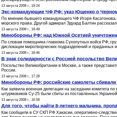
13 августа 2008 г., 19:24
Экс-командующие ЧФ РФ: указ Ющенко о Черном
По мнению бывшего командующего ЧФ Игоря Касатонова, 
морского права. Другой адмирал Эдуард Балтин рассказал
13 августа 2008 г., 18:49
Минобороны РФ: над Южной Осетией уничтожен 
По словам помощника главкома Сухопутных войск РФ, груз
дислокации миротворческих подразделений и приданных и
13 августа 2008 г., 18:46
В знак солидарности с Россией посольство Вел
Посольство Великобритании в Москве, а также представит
России.
13 августа 2008 г., 17:28
Минобороны РФ: российские самолеты сбивали
Как заявила военная делегация на заседании комитета п
штурмовиков Су-25 были сбиты из поставленных Украиной 
13 августа 2008 г., 16:58
Для того, чтобы найти 8-летнего мальчика, проп
Как сообщили в СУ СКП РФ Хакасии, оперативно-следстве