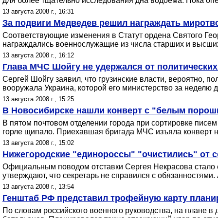
для более тщательно исследования дна водоема. Пока опе
13 августа 2008 г., 16:31
За подвиги Медведев решил награждать миротв
Соответствующие изменения в Статут ордена Святого Геор
награждались военнослужащие из числа старших и высших
13 августа 2008 г., 16:12
Глава МЧС Шойгу не удержался от политических
Сергей Шойгу заявил, что грузинские власти, вероятно, по
вооружала Украина, которой его министерство за неделю
13 августа 2008 г., 15:25
В Новосибирске нашли конверт с "белым порош
В пятом почтовом отделении города при сортировке писем
горле щипало. Приехавшая бригада МЧС изъяла конверт на э
13 августа 2008 г., 15:02
Нижегородские "единороссы" "очистились" от се
Официальным поводом отставки Сергея Некрасова стало е
утверждают, что секретарь не справился с обязанностями.
13 августа 2008 г., 13:54
Генштаб РФ представил трофейную карту плани
По словам российского военного руководства, на плане в 