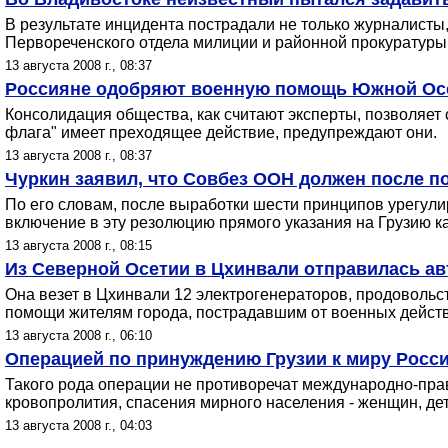
В результате инцидента пострадали не только журналисты,
Первореченского отдела милиции и районной прокуратуры.
13 августа 2008 г., 08:37
Россияне одобряют военную помощь Южной Осети
Консолидация общества, как считают эксперты, позволяет
флага" имеет преходящее действие, предупреждают они.
13 августа 2008 г., 08:37
Чуркин заявил, что Совбез ООН должен после п
По его словам, после выработки шести принципов урегул
включение в эту резолюцию прямого указания на Грузию как
13 августа 2008 г., 08:15
Из Северной Осетии в Цхинвали отправилась а
Она везет в Цхинвали 12 электрогенераторов, продовольс
помощи жителям города, пострадавшим от военных действ
13 августа 2008 г., 06:10
Операцией по принуждению Грузии к миру Росс
Такого рода операции не противоречат международно-пра
кровопролития, спасения мирного населения - женщин, дете
13 августа 2008 г., 04:03