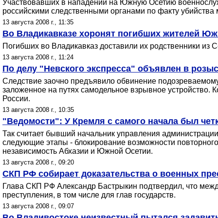
Участвовавших в нападении на Южную Осетию военнослуж
российскими следственными органами по факту убийства
13 августа 2008 г., 11:35
Во Владикавказе хоронят погибших жителей Юж
Погибших во Владикавказ доставили их родственники из С
13 августа 2008 г., 11:24
По делу "Невского экспресса" объявлен в розы
Следствие заочно предъявило обвинение подозреваемому 
заложенное на путях самодельное взрывное устройство. 
России.
13 августа 2008 г., 10:35
"Ведомости": У Кремля с самого начала был чет
Так считает бывший начальник управления администрации
следующие этапы - блокирование возможности повторного
независимость Абхазии и Южной Осетии.
13 августа 2008 г., 09:20
СКП РФ собирает доказательства о военных пр
Глава СКП РФ Александр Бастрыкин подтвердил, что межд
преступления, в том числе для глав государств.
13 августа 2008 г., 09:07
Во Владивостоке неизвестный пытался задавить