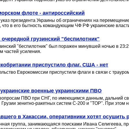
орском флоте - антироссийский
указ президента Украины об ограничениях на перемещени
, что в его бытность командующим ЧФ РФ украинские власт
очередной грузинский "беспилотник"
инский "беспилотник" был поражен минувшей ночью в 23:25
м частей усиления.
икобритании приспустило флаг. США - нет
ельство Еврокомиссии приспустили флаги в связи с трауро
 украинские военные украинскими ПВО
о вопросам ПВО при СНГ, по имеющимся данным, дальний св
Грузии зенитно-ракетных систем С-200 и "ТОР". При этом 
авшего в Хакассии, оперативники хотят осушить 
нная группа, занимающаяся поисками Ивана Селигеева, про