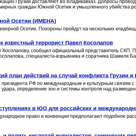
ащих Грузии доставляют во Владикавказ. Допросы проводя
 мирных граждан Южной Осетии и умышленного убийства ро
ной Осетии (ИМЕНА)
еверной Осетии. Похороны пройдут на нескольких кладбищ
ск известный террорист Павел Косолапов
Косолапову, сообщил официальный представитель СКП. Пр
Косолапова, специалиста-взрывника и соратника Шамиля Б
кий план действий на случай конфликта Грузии 
 президента РФ по международным и культурным связям с
 удара, определение зон и системы контроля над размеще
еступлениях в ЮО для российских и международ
ународное право и конвенции предполагают подобное рассл
 и полить кислотой журналистов, снимавших ре