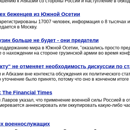
шению к Абхазии со стороны России и наступление в обход
сех беженцев из Южной Осетии
регистрированы 17007 человек, информация о 8 тысячах и
едается в Москву.
зин больше не будет - они предатели
ддержанию мира в Южной Осетии, "оказались просто преда
ые о нахождении на стороне грузинской армии во время кон
кту" не отменяет необходимость дискуссии по с
 Абхазии вне контекста обсуждения их политического ста
уточнение было принято, потому что оно в конченом итоге 
The Financial Times
 Лавров указал, что применение военной силы Россией в от
ревается аннексировать или оккупировать какую-либо част
их военнослужащих