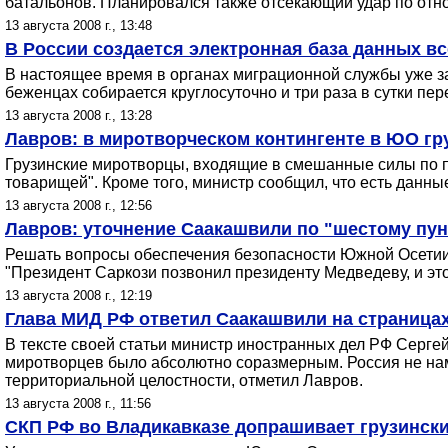
батальонов. Планировался также отсекающий удар по отно
13 августа 2008 г., 13:48
В России создается электронная база данных в
В настоящее время в органах миграционной службы уже за
беженцах собирается круглосуточно и три раза в сутки пер
13 августа 2008 г., 13:28
Лавров: в миротворческом контингенте в ЮО гру
Грузинские миротворцы, входящие в смешанные силы по по
товарищей". Кроме того, министр сообщил, что есть данн
13 августа 2008 г., 12:56
Лавров: уточнение Саакашвили по "шестому пун
Решать вопросы обеспечения безопасности Южной Осетии и
"Президент Саркози позвонил президенту Медведеву, и это 
13 августа 2008 г., 12:19
Глава МИД РФ ответил Саакашвили на страницах 
В тексте своей статьи министр иностранных дел РФ Сергей
миротворцев было абсолютно соразмерным. Россия не наме
территориальной целостности, отметил Лавров.
13 августа 2008 г., 11:56
СКП РФ во Владикавказе допрашивает грузинск