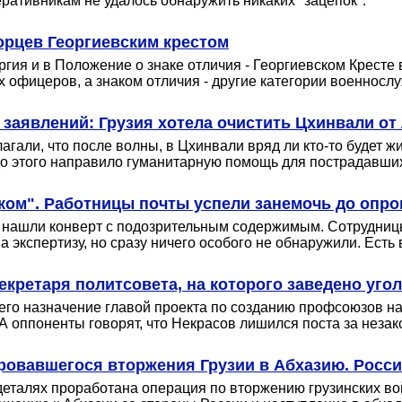
ративникам не удалось обнаружить никаких "зацепок".
орцев Георгиевским крестом
гия и в Положение о знаке отличия - Георгиевском Кресте 
 офицеров, а знаком отличия - другие категории военносл
 заявлений: Грузия хотела очистить Цхинвали от
лагали, что после волны, в Цхинвали вряд ли кто-то будет 
 до этого направило гуманитарную помощь для пострадавши
ком". Работницы почты успели занемочь до опр
 нашли конверт с подозрительным содержимым. Сотрудницы 
кспертизу, но сразу ничего особого не обнаружили. Есть в
кретаря политсовета, на которого заведено уго
го назначение главой проекта по созданию профсоюзов н
 А оппоненты говорят, что Некрасов лишился поста за неза
ровавшегося вторжения Грузии в Абхазию. Росси
деталях проработана операция по вторжению грузинских вой