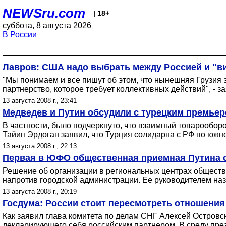
NEWSru.com
| 18+
суббота, 8 августа 2026
В России
Лавров: США надо выбрать между Россией и "в
"Мы понимаем и все пишут об этом, что нынешняя Грузия 
партнерство, которое требует коллективных действий", - 
13 августа 2008 г., 23:41
Медведев и Путин обсудили с турецким премье
В частности, было подчеркнуто, что взаимный товарооборо
Тайип Эрдоган заявил, что Турция солидарна с РФ по южн
13 августа 2008 г., 22:13
Первая в ЮФО общественная приемная Путина о
Решение об организации в региональных центрах обществ
напротив городской администрации. Ее руководителем наз
13 августа 2008 г., 20:19
Госдума: России стоит пересмотреть отношения
Как заявил глава комитета по делам СНГ Алексей Островс
декларирующего себя российским партнером. В среду пре