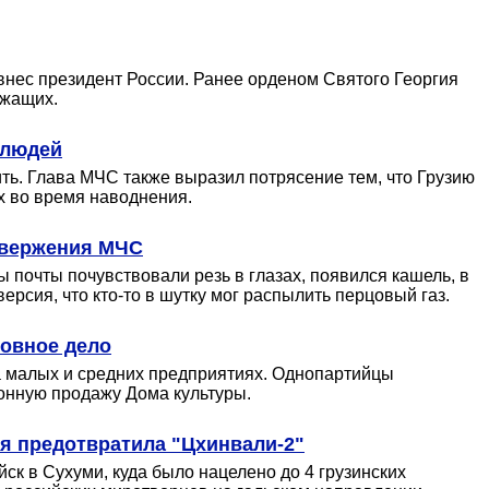
внес президент России. Ранее орденом Святого Георгия
ужащих.
 людей
жить. Глава МЧС также выразил потрясение тем, что Грузию
х во время наводнения.
овержения МЧС
почты почувствовали резь в глазах, появился кашель, в
ерсия, что кто-то в шутку мог распылить перцовый газ.
ловное дело
а малых и средних предприятиях. Однопартийцы
конную продажу Дома культуры.
я предотвратила "Цхинвали-2"
ск в Сухуми, куда было нацелено до 4 грузинских