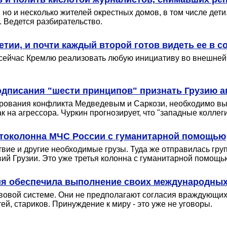
 но и несколько жителей окрестных домов, в том числе де
 Ведется разбирательство.
и, и почти каждый второй готов видеть ее в с
 сейчас Кремлю реализовать любую инициативу во внешней 
одписания "шести принципов" признать Грузию 
ирования конфликта Медведевым и Саркози, необходимо вы
 на агрессора. Чуркин прогнозирует, что "западные коллеги
втоколонна МЧС России с гуманитарной помощью
твие и другие необходимые грузы. Туда же отправилась гр
ий Грузии. Это уже третья колонна с гуманитарной помощь
ия обеспечила выполнение своих международных 
вовой системе. Они не предполагают согласия враждующих
й, стариков. Принуждение к миру - это уже не уговоры.