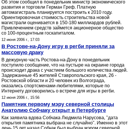
Об этом сообщил в понедельник министр экономического
развития и торговли Герман Греф. Платную
автомагистраль планируется построить к 2010 году.
Ориентировочная стоимость строительства новой
магистрали оценивается в 150-180 миллиардов рублей.
Привлечением средств займется акционерное общество
со 100-процентным госкапиталом.
12 июня 2006 г., 17:03
В Ростове-на-Дону игру в регби приняли за
массовую драку
В дежурную часть Ростова-на-Дону в понедельник
поступило сообщение, что на пустыре на окраине города
происходит драка с участием большого количества людей.
Задержанные 45 жителей Ставропольского края, 26 -
Ростовской области и 20 человек из Волгограда,
оказались cпортсменами-любителями, которые по
Интернету договорились о встрече для игры в регби.
12 июня 2006 г., 15:56
Памятник первому мэру северной столицы
Анатолию Собчаку открыт в Петербурге
Как заявила вдова Собчака Людмила Hарусова, "дата
открытия памятника выбрана не случайно". Именно в этот
день 15 лет назад Собчак был выбран мэром северной