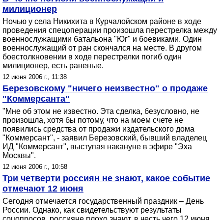
милиционер
Ночью у села Никихита в Курчалойском районе в ходе
проведения спецоперации произошла перестрелка между
военнослужащими батальона "Юг" и боевиками. Один
военнослужащий от ран скончался на месте. В другом
боестолкновении в ходе перестрелки погиб один
милиционер, есть раненые.
12 июня 2006 г., 11:38
Березовскому "ничего неизвестно" о продаже
"Коммерсанта"
"Мне об этом не известно. Эта сделка, безусловно, не
произошла, хотя бы потому, что на моем счете не
появились средства от продажи издательского дома
"Коммерсант", - заявил Березовский, бывший владелец
ИД "Коммерсант", выступая накануне в эфире "Эха
Москвы".
12 июня 2006 г., 10:58
Три четверти россиян не знают, какое событие
отмечают 12 июня
Сегодня отмечается государственный праздник – День
России. Однако, как свидетельствуют результаты
соцопросов, россияне плохо знают, в честь чего 12 июня