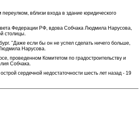
 переулком, вблизи входа в здание юридического
Совета Федерации РФ, вдова Собчака Людмила Hарусова,
ой столицы.
ург. "Даже если бы он не успел сделать ничего больше,
и Людмила Нарусова.
рсе, проведенном Комитетом по градостроительству и
олия Собчака.
строй сердечной недостаточности шесть лет назад - 19