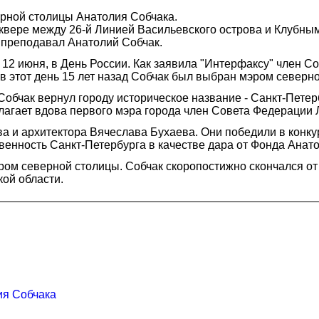
ерной столицы Анатолия Собчака.
сквере между 26-й Линией Васильевского острова и Клубным
ы преподавал Анатолий Собчак.
12 июня, в День России. Как заявила "Интерфаксу" член 
в этот день 15 лет назад Собчак был выбран мэром северн
Собчак вернул городу историческое название - Санкт-Петерб
 полагает вдова первого мэра города член Совета Федераци
а и архитектора Вячеслава Бухаева. Они победили в конку
венность Санкт-Петербурга в качестве дара от Фонда Анат
 северной столицы. Собчак скоропостижно скончался от о
кой области.
ия Собчака