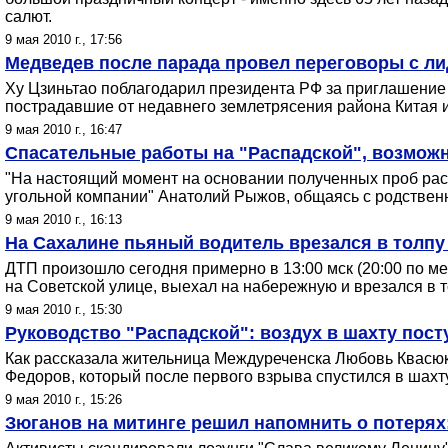
салют.
9 мая 2010 г., 17:56
Медведев после парада провел переговоры с л
Ху Цзиньтао поблагодарил президента РФ за приглашение
пострадавшие от недавнего землетрясения района Китая и
9 мая 2010 г., 16:47
Спасательные работы на "Распадской", возможн
"На настоящий момент на основании полученных проб расс
угольной компании" Анатолий Рыжов, общаясь с родственн
9 мая 2010 г., 16:13
На Сахалине пьяный водитель врезался в толпу
ДТП произошло сегодня примерно в 13:00 мск (20:00 по м
на Советской улице, выехал на набережную и врезался в т
9 мая 2010 г., 15:30
Руководство "Распадской": воздух в шахту пост
Как рассказала жительница Междуреченска Любовь Квасюк,
Федоров, который после первого взрыва спустился в шахту 
9 мая 2010 г., 15:26
Зюганов на митинге решил напомнить о потерях: