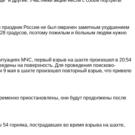
е" и другие. Участники акции несли с собой портреты
й праздник России не был омрачен заметным ухудшением
с 28 градусов, поэтому пожилым и больным людям нужно
итуациях МЧС, первый взрыв на шахте произошел в 20:54
ыведены на поверхность. Для проведения поисково-
чи 9 мая в шахте произошел повторный взрыв, что привело
временно приостановлены, они будут продолжены после
 54 горняка, пострадавших во время взрыва на шахте,