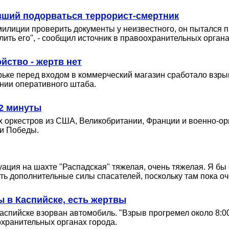
вший подорваться террорист-смертник
 милиции проверить документы у неизвестного, он пытался 
ить его", - сообщил источник в правоохранительных органа
йство - жертв нет
зырьке перед входом в коммерческий магазин сработало взр
нии оперативного штаба.
2 минуты
оркестров из США, Великобритании, Франции и военно-ор
ни Победы.
туация на шахте "Распадская" тяжелая, очень тяжелая. Я бы 
ть дополнительные силы спасателей, поскольку там пока оче
ы в Каспийске, есть жертвы
Каспийске взорван автомобиль. "Взрыв прогремел около 8:
охранительных органах города.