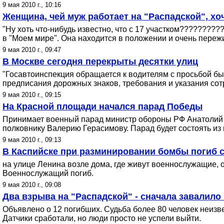
9 мая 2010 г., 10:16
Женщина, чей муж работает на "Распадской", хоч
"Ну хоть что-нибудь известно, что с 17 участком???????????скажите п
в "Моем мире". Она находится в положении и очень переж
9 мая 2010 г., 09:47
В Москве сегодня перекрыты десятки улиц
"Госавтоинспекция обращается к водителям с просьбой б
предписания дорожных знаков, требования и указания сот
9 мая 2010 г., 09:15
На Красной площади начался парад Победы
Принимает военный парад министр обороны РФ Анатолий 
полковнику Валерию Герасимову. Парад будет состоять из
9 мая 2010 г., 09:13
В Каспийске при разминировании бомбы погиб 
на улице Ленина возле дома, где живут военнослужащие, о
Военнослужащий погиб.
9 мая 2010 г., 09:08
Два взрыва на "Распадской" - сначала завалило
Объявлено о 12 погибших. Судьба более 80 человек неизве
Датчики сработали, но люди просто не успели выйти.