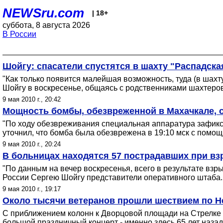
NEWSru.com
| 18+
суббота, 8 августа 2026
В России
Шойгу: спасатели спустятся в шахту "Распадск
"Как только появится малейшая возможность, туда (в шахт
Шойгу в воскресенье, общаясь с родственниками шахтеров,
9 мая 2010 г., 20:42
Мощность бомбы, обезвреженной в Махачкале, с
"По ходу обезвреживания специальная аппаратура зафикс
уточнил, что бомба была обезврежена в 19:10 мск с помо
9 мая 2010 г., 20:24
В больницах находятся 57 пострадавших при вз
"По данным на вечер воскресенья, всего в результате взр
России Сергею Шойгу представители оперативного штаба.
9 мая 2010 г., 19:17
Около тысячи ветеранов прошли шествием по Н
С приближением колонн к Дворцовой площади на Стрелке 
большой праздничный концерт - именно здесь 65 лет наза