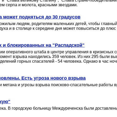
и "Слава великому Сталину", "Слава стране-победительниц
ем серпа и молота, красными звездами.
а может подняться до 30 градусов
пожилым людям, родителям маленьких детей, чтобы главны
уха и в столице к середине дня может повыситься до плю
 и блокированных на "Распадской"
ии оперативного штаба в центре управления в кризисных с
 момент взрыва находились 359 человек. Из них 295 были в
тделений горных спасателей - 54 человека. Однако в час но
овлены. Есть угроза нового взрыва
 метана и угрозы взрыва поисково-спасательные работы 
кую"
ека. В городскую больницу Междуреченска были доставлены