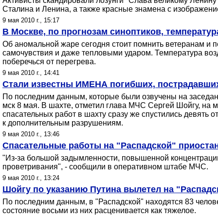
Активисты скандировали лозунги "Слава великому Ленину" 
Сталина и Ленина, а также красные знамена с изображени
9 мая 2010 г., 15:17
В Москве, по прогнозам синоптиков, температур
Об аномальной жаре сегодня стоит помнить ветеранам и 
самочувствия и даже тепловыми ударом. Температура возд
поберечься от перегрева.
9 мая 2010 г., 14:41
Стали известны ИМЕНА погибших, пострадавших
По последним данным, которые были озвучены на заседан
мск 8 мая. В шахте, отметил глава МЧС Сергей Шойгу, на
спасательных работ в шахту сразу же спустились девять о
к дополнительным разрушениям.
9 мая 2010 г., 13:46
Спасательные работы на "Распадской" приостан
"Из-за большой задымленности, повышенной концентрации
проветривания", - сообщили в оперативном штабе МЧС.
9 мая 2010 г., 13:24
Шойгу по указанию Путина вылетел на "Распадс
По последним данным, в "Распадской" находятся 83 челов
состояние восьми из них расценивается как тяжелое.