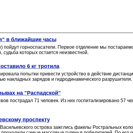
ая" в ближайшие часы
у) пойдут горноспасатели. Первое отделение мы постараемс
 судьба которых остается неизвестной.
оставило 6 кг тротила
ировала попытки привести устройство в действие дистанци
щью накладных зарядов и гидродинамического разрушителя.
рывах на "Распадской"
ывов пострадал 71 человек. Из них госпитализировано 57 
евскому проспекту
Васильевского острова зажглись факелы Ростральных кол
д проходили самые массовые гулянья победителей. По его 