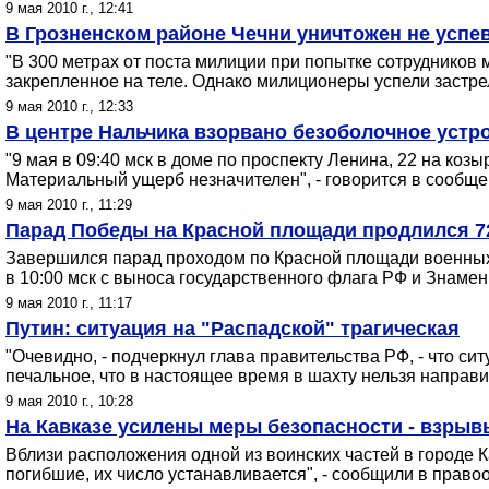
9 мая 2010 г., 12:41
В Грозненском районе Чечни уничтожен не успе
"В 300 метрах от поста милиции при попытке сотрудников
закрепленное на теле. Однако милиционеры успели застрел
9 мая 2010 г., 12:33
В центре Нальчика взорвано безоболочное устро
"9 мая в 09:40 мск в доме по проспекту Ленина, 22 на ко
Материальный ущерб незначителен", - говорится в сообще
9 мая 2010 г., 11:29
Парад Победы на Красной площади продлился 7
Завершился парад проходом по Красной площади военных 
в 10:00 мск с выноса государственного флага РФ и Знаме
9 мая 2010 г., 11:17
Путин: ситуация на "Распадской" трагическая
"Очевидно, - подчеркнул глава правительства РФ, - что си
печальное, что в настоящее время в шахту нельзя направи
9 мая 2010 г., 10:28
На Кавказе усилены меры безопасности - взрыв
Вблизи расположения одной из воинских частей в городе 
погибшие, их число устанавливается", - сообщили в право