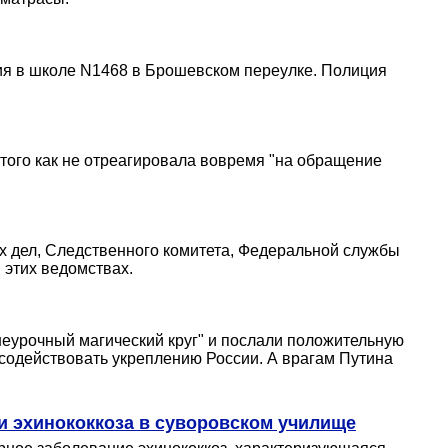
ия в школе N1468 в Брошевском переулке. Полиция
того как не отреагировала вовремя "на обращение
х дел, Следственного комитета, Федеральной службы
 этих ведомствах.
неурочный магический круг" и послали положительную
осодействовать укреплению России. А врагам Путина
и эхинококкоза в суворовском училище