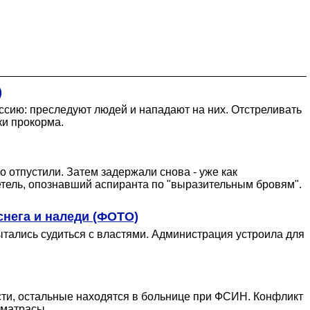
)
сию: преследуют людей и нападают на них. Отстреливать
ки прокорма.
 отпустили. Затем задержали снова - уже как
етель, опознавший аспиранта по "выразительным бровям".
снега и наледи (ФОТО)
тались судиться с властями. Администрация устроила для
сти, остальные находятся в больнице при ФСИН. Конфликт
 матрасы.