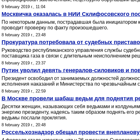
9 february 2019 г., 11:04
Москвичка оказалась в НИИ Склифосовского пос
По некоторым данным, пострадавшая была инициатором к
проводит проверку по факту произошедшего.
8 february 2019 г., 23:48
Прокуратура потребовала от судебных приставов
Руководство республиканского управления службы судебн
поставщика газа в связи с длительным неисполнением реш
8 february 2019 г., 23:37
Путин уволил девять генералов-силовиков и по
Президент освободил от занимаемых должностей должност
исполнения наказаний и Министерства по чрезвычайным с
8 february 2019 г., 22:59
В Москве провели шабаш ведьм для поднятия р
Десятки женщин, называющих себя ведьмами и колдуньями,
энергию президенту, надеясь таким образом поднять его 
ведьмы послали проклятия.
8 february 2019 г., 20:48
Россельхознадзор обещал провести внеплановую