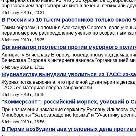
4 февраля стало известно, что у 26 курсантов Суворовск
образованием паразитарных кист в печени, легких или дру
8 february 2019 г., 20:21
В России из 10 тысяч работников только около 
Таким образом, напомнил Александр Сергеев, доля ученых 
неравномерное распределение ученых по возрастным катег
8 february 2019 г., 18:35
Организатор протестов против мусорного полиг
Активисту Вячеславу Егорову, помещенному под домашний 
Вячеслава Егорова в интернете явилась "организацией мит
8 february 2019 г., 17:11
Журналистку вынудили уволиться из ТАСС из-за 
Журналистка выяснила, что причиной дизентерии в детса
ТАСС ее материал сперва забраковали
8 february 2019 г., 16:18
"Коммерсант": российский морпех, убивший в С
При назначении наказания сержанту Руслану Ильясову суд 
Минобороны "За возвращение Крыма" и "Участнику военно
8 february 2019 г., 15:56
В Перми возбудили два уголовных дела против 