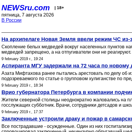
NEWSru.com
| 18+
пятница, 7 августа 2026
В России
На архипелаге Новая Земля ввели режим ЧС из-
Скопление белых медведей вокруг населенных пунктов на
медведей запрещено, а на отпугиватели они не реагируют.
9 february 2019 г., 19:24
Аспиранта МГУ задержали на 72 часа по новому 
Азата Мифтахова ранее пытались арестовать по делу об из
подозреваемого по статье о групповом хулиганстве по пр
9 february 2019 г., 18:34
Врио губернатора Петербурга в компании подчин
Жители северной столицы неоднократно жаловались на пл
госслужащих субботник. Врачи, сотрудники детсадов и шко
9 february 2019 г., 17:37
Заключенные устроили драку и пожар в самарско
Все пострадавшие - осужденные. Один из них госпитализи
спровоцировал заключенный, нецензурно обругавший шедш