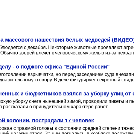
за массового нашествия белых медведей (ВИДЕО
блюдается с декабря. Некоторые животные проявляют агрес
 Обычно зверей влечет к человеческому жилью из-за нехват
делу - о поджоге офиса "Единой России"
готовлении взрывчатки, но перед заседанием суда внезапно
едварительному сговору. В деле фигурирует секретный свид
енных и бюджетников взялся за уборку улиц от 
охую уборку снега нынешней зимой, проводили пикеты и пы
л рассказали о принудительном характере работ.
й колонии, пострадали 17 человек
рован с травмой головы в состоянии средней степени тяже
ий на ужин отряд. За ним погнались, в хозблоке подожгли