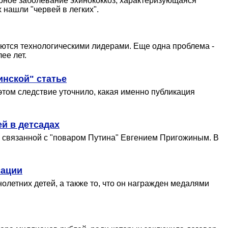
арное заболевание эхинококкоз, характеризующаяся
 нашли "червей в легких".
ляются технологическими лидерами. Еще одна проблема -
ее лет.
инской" статье
этом следствие уточнило, какая именно публикация
й в детсадах
, связанной с "поваром Путина" Евгением Пригожиным. В
сации
олетних детей, а также то, что он награжден медалями