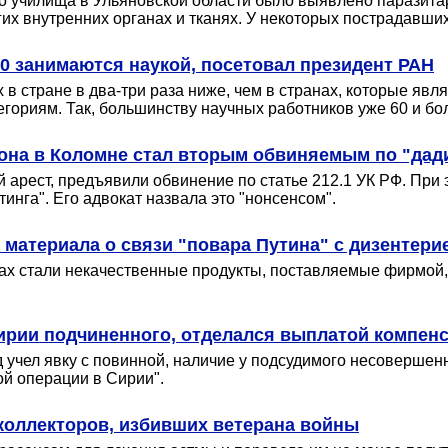
ого училища в Ульяновской области было выявлено паразит
гих внутренних органах и тканях. У некоторых пострадавших
50 занимаются наукой, посетовал президент РАН
в стране в два-три раза ниже, чем в странах, которые яв
ориям. Так, большинству научных работников уже 60 и бол
она в Коломне стал вторым обвиняемым по "дад
арест, предъявили обвинение по статье 212.1 УК РФ. При 
инга". Его адвокат назвала это "нонсенсом".
материала о связи "повара Путина" с дизентерие
дах стали некачественные продукты, поставляемые фирмой
ирии подчиненного, отделался выплатой компен
учел явку с повинной, наличие у подсудимого несовершенн
й операции в Сирии".
коллекторов, избивших ветерана войны