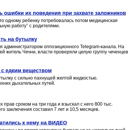
ь ошибки их поведения при захвате заложников
что одному ребенку потребовалась потом медицинская
ьную работу" с родителями.
сть на бутылку
ся администратором оппозиционного Telegram-канала. На
ией житель Чечни, власти проверяли целую группу чеченцев
 с едким веществом
утылку с сильно пахнущей желтой жидкостью.
рхних дыхательных путей.
прав сроком на три года и взыскал с него 800 тыс.
о заключения составил 7 лет и 10,5 месяцев.
атились к нему на ВИДЕО