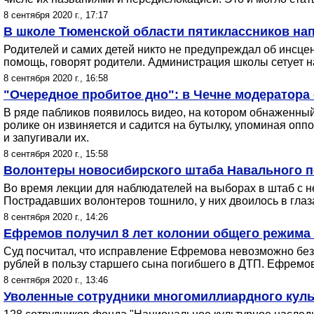
8 сентября 2020 г., 17:17
В школе Тюменской области пятиклассников нап
Родителей и самих детей никто не предупреждал об инсце
помощь, говорят родители. Администрация школы сетует н
8 сентября 2020 г., 16:58
"Очередное пробитое дно": в Чечне модератора 
В ряде пабликов появилось видео, на котором обнаженный
ролике он извиняется и садится на бутылку, упоминая опп
и запугивали их.
8 сентября 2020 г., 15:58
Волонтеры новосибирского штаба Навального п
Во время лекции для наблюдателей на выборах в штаб с н
Пострадавших волонтеров тошнило, у них двоилось в гла
8 сентября 2020 г., 14:26
Ефремов получил 8 лет колонии общего режима
Суд посчитал, что исправление Ефремова невозможно без и
рублей в пользу старшего сына погибшего в ДТП. Ефремов
8 сентября 2020 г., 13:46
Уволенные сотрудники многомиллиардного куль