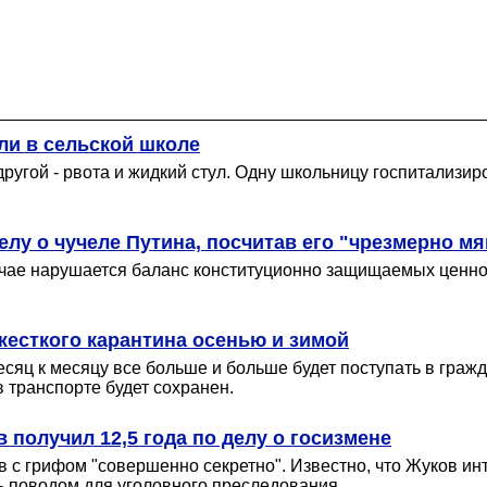
ли в сельской школе
у другой - рвота и жидкий стул. Одну школьницу госпитализ
лу о чучеле Путина, посчитав его "чрезмерно мя
чае нарушается баланс конституционно защищаемых ценност
жесткого карантина осенью и зимой
сяц к месяцу все больше и больше будет поступать в гражд
 транспорте будет сохранен.
получил 12,5 года по делу о госизмене
в с грифом "совершенно секретно". Известно, что Жуков инт
ть поводом для уголовного преследования.