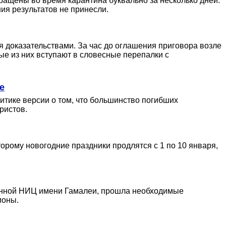
ращены во время карантина буквально за несколько дней.
ия результатов не принесли.
 доказательствами. За час до оглашения приговора возле
е из них вступают в словесные перепалки с
е
итике версии о том, что большинство погибших
ристов.
орому новогодние праздники продлятся с 1 по 10 января,
танной НИЦ имени Гамалеи, прошла необходимые
ионы.