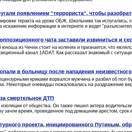
угали появлением "террориста", чтобы разобрат
нировке теракта на уроке ОБЖ. Школьники так испугались, 
а искажение информации в интернете и ведет "разъяснител
оппозиционного чата заставили извиниться и се
 юноша из Чечни стоит на коленях и признается, что являл
озиционный канал 1ADAT. Как рассказал знакомый с ситуац
опали в больницу после нападения неизвестного
ецензурными криками ворвался мужчина и разбил об пол б
зах. Некоторые очевидцы пожаловались на раздражение ве
 за смертельное ДТП
золяции от общества. Он также лишил актера водительских 
у зачли время, проведенное под домашним арестом, срок ег
турного проекта, инициированного Путиным, обр