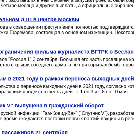
е", работавших в нем с момента запуска проекта, были сок
 четыре месяца и другие выплаты, а официальные обращен
ельном ДТП в центре Москвы
мова в совершении преступления полностью подтверждается
ржки Ефремова, состоящая в основном из женщин. Некоторы
 ограничения фильма журналиста ВГТРК о Беслан
ле "Россия 1" 3 сентября. Большая его часть посвящена кр
етов с крыши соседнего дома, а не при взрывах бомб терро
м в 2021 году в рамках переноса выходных дней
ьства о переносе выходных дней в 2021 году, согласно кот
аздники продлятся шесть дней - с 1 по 3 и с 8 по 10 мая.
ик V" выпущена в гражданский оборот
русной инфекции "Гам-Ковид-Вак" ("Спутник V"), разрабо
е время ожидаются поставки первых партий вакцины в рег
 пассажиров 21 сентября