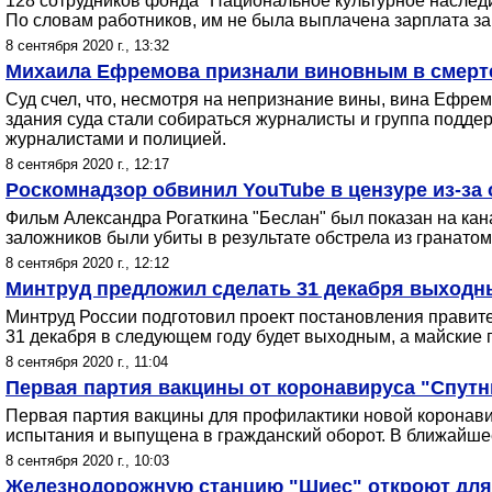
128 сотрудников фонда "Национальное культурное наследи
По словам работников, им не была выплачена зарплата за
8 сентября 2020 г., 13:32
Михаила Ефремова признали виновным в смерт
Суд счел, что, несмотря на непризнание вины, вина Ефре
здания суда стали собираться журналисты и группа подде
журналистами и полицией.
8 сентября 2020 г., 12:17
Роскомнадзор обвинил YouTube в цензуре из-за
Фильм Александра Рогаткина "Беслан" был показан на кана
заложников были убиты в результате обстрела из гранатом
8 сентября 2020 г., 12:12
Минтруд предложил сделать 31 декабря выходны
Минтруд России подготовил проект постановления правител
31 декабря в следующем году будет выходным, а майские пр
8 сентября 2020 г., 11:04
Первая партия вакцины от коронавируса "Спутн
Первая партия вакцины для профилактики новой коронави
испытания и выпущена в гражданский оборот. В ближайше
8 сентября 2020 г., 10:03
Железнодорожную станцию "Шиес" откроют для