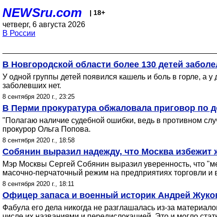
NEWSru.com
| 18+
четверг, 6 августа 2026
В России
В Новгородской области более 130 детей заболе
У одной группы детей появился кашель и боль в горле, а 
заболевших нет.
8 сентября 2020 г., 23:25
В Перми прокуратура обжаловала приговор по де
"Полагаю наличие судебной ошибки, ведь в противном слу
прокурор Ольга Попова.
8 сентября 2020 г., 18:58
Собянин выразил надежду, что Москва избежит 
Мэр Москвы Сергей Собянин выразил уверенность, что "ме
масочно-перчаточный режим на предприятиях торговли и в
8 сентября 2020 г., 18:11
Офицер запаса и военный историк Андрей Жуков 
Фабула его дела никогда не разглашалась из-за материало
числе их названиями и передислокацией. Это и могло ста