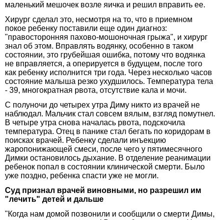
маленький мешочек возле яичка и решил вправить ее.
Хирург сделал это, несмотря на то, что в приемном
покое ребенку поставили еще один диагноз:
"правосторонняя пахово-мошоночная грыжа", и хирург
знал об этом. Вправлять водянку, особенно в таком
состоянии, это грубейшая ошибка, потому что водянка
не вправляется, а оперируется в будущем, после того
как ребенку исполнится три года. Через несколько часов
состояние малыша резко ухудшилось. Температура тела
- 39, многократная рвота, отсутствие кала и мочи.
С полуночи до четырех утра Диму никто из врачей не
наблюдал. Мальчик стал совсем вялым, взгляд помутнел.
В четыре утра снова началась рвота, подскочила
температура. Отец в панике стал бегать по коридорам в
поисках врачей. Ребенку сделали инъекцию
жаропонижающей смеси, после чего у пятимесячного
Димки остановилось дыхание. В отделение реанимации
ребенок попал в состоянии клинической смерти. Было
уже поздно, ребенка спасти уже не могли.
Суд признал врачей виновными, но разрешил им
"лечить" детей и дальше
"Когда нам домой позвонили и сообщили о смерти Димы,