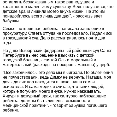
оставлять безнаказанным такое равнодушие и
халатность к маленькому существу. Ведь получается, что
детские врачи лишили моего внука жизни. На это им
понадобилось всего лишь два дня", - рассказывает
бабушка.
Семья, потерявшая ребенка, написала заявление в
прокуратуру. Ответа оттуда не последовало. Подали иск
в гражданский суд. Дело рассматривалось почти два
года.
На днях Выборгский федеральный районный суд Санкт-
Петербурга вынес решение взыскать с детской
городской больницы святой Ольги моральный и
материальный (расходы на похороны малыша) ущерб.
"Все закончилось, это дело мы выиграли. Но облегчения
не почувствовали, ведь Димку не вернуть. Наташа, моя
дочь, до сих пор находится в шоке, наша семья
осиротела. Я сама медик и считаю, что таких людей,
которые погубили моего внука, нужно наказывать.
Хирург и дежурный врач, так халтурно наблюдавшие
ребенка, должны быть лишены возможности
медицинской практики", - говорит бабушка погибшего
ребенка.