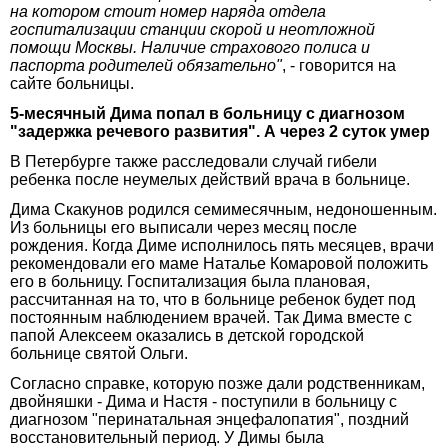
на котором стоит номер наряда отдела
госпитализации станции скорой и неотложной
помощи Москвы. Наличие страхового полиса и
паспорта родителей обязательно"
, - говорится на
сайте больницы.
5-месячный Дима попал в больницу с диагнозом
"задержка речевого развития". А через 2 суток умер
В Петербурге также расследовали случай гибели
ребенка после неумелых действий врача в больнице.
Дима Скакунов родился семимесячным, недоношенным.
Из больницы его выписали через месяц после
рождения. Когда Диме исполнилось пять месяцев, врачи
рекомендовали его маме Наталье Комаровой положить
его в больницу. Госпитализация была плановая,
рассчитанная на то, что в больнице ребенок будет под
постоянным наблюдением врачей. Так Дима вместе с
папой Алексеем оказались в детской городской
больнице святой Ольги.
Согласно справке, которую позже дали родственникам,
двойняшки - Дима и Настя - поступили в больницу с
диагнозом "перинатальная энцефалопатия", поздний
восстановительный период. У Димы была