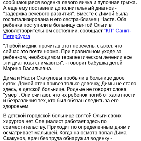
сообщающаяся водянка левого яичка и пупочная грыжа.
А еще ему поставили дополнительный диагноз -
"задержка речевого развития". Вместе с Димой была
госпитализирована и его сестра-близнец Настя. Оба
ребенка поступили в больницу святой Ольги в
удовлетворительном состоянии, сообщает
"КП" Санкт-
Петербурга
"Любой медик, прочитав этот перечень, скажет, что
сейчас это почти норма. При правильном уходе за
ребенком, необходимом терапевтическом лечении все
эти диагнозы снимаются", - говорит бабушка детей
Марина Васильевна.
Дима и Настя Скакуновы пробыли в больнице двое
суток. Домой отец привез только девочку, Димы не стало
здесь, в детской больнице. Родные не говорят слова
"умер". Они считают, что их ребенок погиб от халатности
и безразличия тех, кто был обязан следить за его
здоровьем.
В детской городской больнице святой Ольги своих
хирургов нет. Специалист работает здесь по
совместительству. Приходит по определенным дням и
осматривает малышей. Когда на осмотр попал Дима
Скакунов, врач без труда обнаружил водянку -