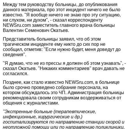
Между тем руководству больницы, до опубликования
данного материала, про этот инцидент ничего не было
известно. "Я вообще ничего не знаю про эту ситуацию,
ни слухом, ни духом", - сказал корреспонденту
NEWSru.com заместитель главного врача больницы
Валентин Семенович Окатьев.
Представитель больницы заявил, что об этом
трагическом инциденте ему никто до сих пор не
сообщил, отметив: "Если нужно будет, меня доведут до
сведения".
"Я думаю, что не из прессы я должен об этом узнавать", -
сказал Окатьев. "Никаких комментариев" врач давать не
согласился.
Позднее, как стало известно NEWSru.com, в больнице
было срочно проведено собрание персонала, на
котором обсуждалось это ЧП. Администрация больницы
рекомендовала своим сотрудникам воздерживаться от
общения с журналистами.
"Экстренные больные (терапевтические,
инфекционные, хирургические и др.)
госпитализируются по направлению станции скорой и
неотложной помощи или по направлению поликлиники,