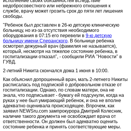
исполнение своих обязанностей вследствие
недобросовестного или небрежного отношения к
службе, врачу может грозить срок до пяти лет лишения
свободы.
"Ребенок был доставлен в 26-ю детскую клиническую
больницу, но из-за отсутствия необходимого
оборудования в 07:15 его перевели в
9-ю детскую
больницу имени Сперанского
. В больнице ребенка
осмотрел дежурный врач (фамилия не называется),
который, несмотря на тяжелое состояние ребенка, в
госпитализации отказал", - сообщили РИА "Новости" в
ГУВД.
2-летний Hикита скончался дома 1 июня в 10:00.
Как объяснил допрошенный врач, мать 2-летнего Никиты
расписалась под подпиской о добровольном отказе от
госпитализации. Однако, по словам матери, она не
знала, что подписывает - бумагу ей подсунули, когда на
руках у нее был умирающий ребенок, и она не вполне
адекватно оценивала происходящее. Впрочем, как
заявил NEWSru.com зампрокурора Дмитрий Колесник,
наличие такого документа не освобождает врача от
ответственности. Он должен был адекватно оценить
состояние ребенка и принять соответствующие меры.