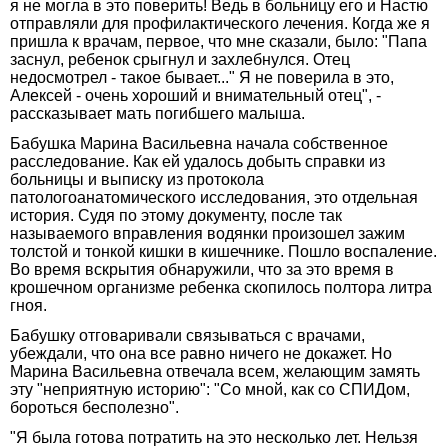
я не могла в это поверить! Ведь в больницу его и Настю
отправляли для профилактического лечения. Когда же я
пришла к врачам, первое, что мне сказали, было: "Папа
заснул, ребенок срыгнул и захлебнулся. Отец
недосмотрел - такое бывает..." Я не поверила в это,
Алексей - очень хороший и внимательный отец", -
рассказывает мать погибшего малыша.
Бабушка Марина Васильевна начала собственное
расследование. Как ей удалось добыть справки из
больницы и выписку из протокола
патологоанатомического исследования, это отдельная
история. Судя по этому документу, после так
называемого вправления водянки произошел зажим
толстой и тонкой кишки в кишечнике. Пошло воспаление.
Во время вскрытия обнаружили, что за это время в
крошечном организме ребенка скопилось полтора литра
гноя.
Бабушку отговаривали связываться с врачами,
убеждали, что она все равно ничего не докажет. Но
Марина Васильевна отвечала всем, желающим замять
эту "неприятную историю": "Со мной, как со СПИДом,
бороться бесполезно".
"Я была готова потратить на это несколько лет. Нельзя