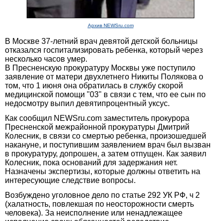
Архив NEWSru.com
В Москве 37-летний врач девятой детской больницы
отказался госпитализировать ребенка, который через
несколько часов умер.
В Пресненскую прокуратуру Москвы уже поступило
заявление от матери двухлетнего Никиты Полякова о
том, что 1 июня она обратилась в службу скорой
медицинской помощи "03" в связи с тем, что ее сын по
недосмотру выпил девятипроцентный уксус.
Как сообщил NEWSru.com заместитель прокурора
Пресненской межрайонной прокуратуры Дмитрий
Колесник, в связи со смертью ребенка, произошедшей
накануне, и поступившим заявлением врач был вызван
в прокуратуру, допрошен, а затем отпущен. Как заявил
Колесник, пока оснований для задержания нет.
Назначены экспертизы, которые должны ответить на
интересующие следствие вопросы.
Возбуждено уголовное дело по статье 292 УК РФ, ч 2
(халатность, повлекшая по неосторожности смерть
человека). За неисполнение или ненадлежащее