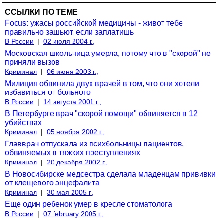
ССЫЛКИ ПО ТЕМЕ
Focus: ужасы российской медицины - живот тебе
правильно зашьют, если заплатишь
В России
|
02 июля 2004 г.,
Московская школьница умерла, потому что в "скорой" не
приняли вызов
Криминал
|
06 июня 2003 г.,
Милиция обвинила двух врачей в том, что они хотели
избавиться от больного
В России
|
14 августа 2001 г.,
В Петербурге врач "скорой помощи" обвиняется в 12
убийствах
Криминал
|
05 ноября 2002 г.,
Главврач отпускала из психбольницы пациентов,
обвиняемых в тяжких преступлениях
Криминал
|
20 декабря 2002 г.,
В Новосибирске медсестра сделала младенцам прививки
от клещевого энцефалита
Криминал
|
30 мая 2005 г.,
Еще один ребенок умер в кресле стоматолога
В России
|
07 february 2005 г.,