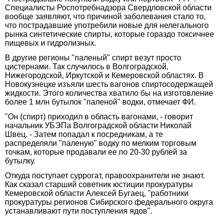
Специалисты Роспотребнадзора Свердловской области
вообще заявляют, что причиной заболевания стало то,
что пострадавшие употребили новые для нелегального
рынка синтетические спирты, которые гораздо токсичнее
пищевых и гидролизных.
В другие регионы "паленый" спирт везут просто
цистернами. Так случилось в Волгоградской,
Нижегородской, Иркутской и Кемеровской областях. В
Новокузнецке изъяли шесть вагонов спиртосодержащей
жидкости. Этого количества хватило бы на изготовление
более 1 млн бутылок "паленой" водки, отмечает ФИ.
"Он (спирт) приходил в область вагонами, - говорит
начальник УБЭПа Волгоградской области Николай
Швец. - Затем попадал к посредникам, а те
распределяли "паленую" водку по мелким торговым
точкам, которые продавали ее по 20-30 рублей за
бутылку.
Откуда поступает суррогат, правоохранители не знают.
Как сказал старший советник юстиции прокуратуры
Кемеровской области Алексей Бугаец, "работники
прокуратуры регионов Сибирского федерального округа
устанавливают пути поступления ядов".