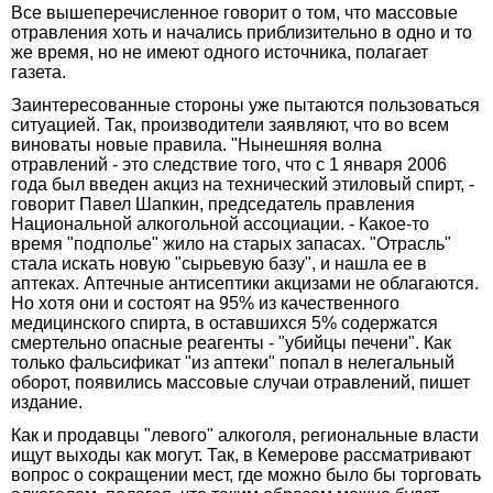
Все вышеперечисленное говорит о том, что массовые
отравления хоть и начались приблизительно в одно и то
же время, но не имеют одного источника, полагает
газета.
Заинтересованные стороны уже пытаются пользоваться
ситуацией. Так, производители заявляют, что во всем
виноваты новые правила. "Нынешняя волна
отравлений - это следствие того, что с 1 января 2006
года был введен акциз на технический этиловый спирт, -
говорит Павел Шапкин, председатель правления
Национальной алкогольной ассоциации. - Какое-то
время "подполье" жило на старых запасах. "Отрасль"
стала искать новую "сырьевую базу", и нашла ее в
аптеках. Аптечные антисептики акцизами не облагаются.
Но хотя они и состоят на 95% из качественного
медицинского спирта, в оставшихся 5% содержатся
смертельно опасные реагенты - "убийцы печени". Как
только фальсификат "из аптеки" попал в нелегальный
оборот, появились массовые случаи отравлений, пишет
издание.
Как и продавцы "левого" алкоголя, региональные власти
ищут выходы как могут. Так, в Кемерове рассматривают
вопрос о сокращении мест, где можно было бы торговать