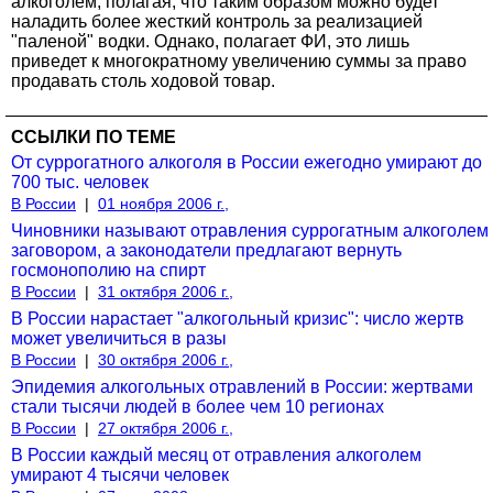
алкоголем, полагая, что таким образом можно будет
наладить более жесткий контроль за реализацией
"паленой" водки. Однако, полагает ФИ, это лишь
приведет к многократному увеличению суммы за право
продавать столь ходовой товар.
ССЫЛКИ ПО ТЕМЕ
От суррогатного алкоголя в России ежегодно умирают до
700 тыс. человек
В России
|
01 ноября 2006 г.,
Чиновники называют отравления суррогатным алкоголем
заговором, а законодатели предлагают вернуть
госмонополию на спирт
В России
|
31 октября 2006 г.,
В России нарастает "алкогольный кризис": число жертв
может увеличиться в разы
В России
|
30 октября 2006 г.,
Эпидемия алкогольных отравлений в России: жертвами
стали тысячи людей в более чем 10 регионах
В России
|
27 октября 2006 г.,
В России каждый месяц от отравления алкоголем
умирают 4 тысячи человек