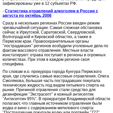
зафиксированы уже в 12 субъектах РФ.
-
Статистика отравлений алкоголем в России с
августа по октябрь 2006
Сразу в нескольких регионах России введен режим
чрезвычайной ситуации. Самая сложная обстановка
сейчас в Иркутской, Саратовской, Свердловской,
Волгоградской и Кировской областях, а также в
Пермском крае. Правоохранительные органы
"пострадавших" регионов возбудили уголовные дела по
фактам массового отравления. Местные власти
констатируют: отрава поступает в регионы в огромных
количествах. При этом в каждом регионе своя
специфика.
По словам и.о. прокурора города Кунгура Пермского
края, где случились самые массовые отравления, Олега
Смолякова, большая часть пострадавших покупала
техническую жидкость под видом питьевого спирта на
рынке. Причиной отравления стали средство для
дезинфекции "Экстрасепт" и кожный антисептик
"Антисептин 95%". В прокуратуре Владимирской области
полагают, что главным источником отравления были
водка и вино с содержанием метилового спирта:
"Пострадавшие покупали водку или портвейн "777".