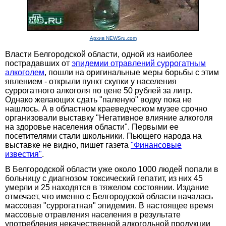
Архив NEWSru.com
Власти Белгородской области, одной из наиболее
пострадавших от
эпидемии отравлений суррогатным
алкоголем
, пошли на оригинальные меры борьбы с этим
явлением - открыли пункт скупки у населения
суррогатного алкоголя по цене 50 рублей за литр.
Однако желающих сдать "паленую" водку пока не
нашлось. А в областном краеведческом музее срочно
организовали выставку "Негативное влияние алкоголя
на здоровье населения области". Первыми ее
посетителями стали школьники. Пьющего народа на
выставке не видно, пишет газета
"Финансовые
известия"
.
В Белгородской области уже около 1000 людей попали в
больницу с диагнозом токсический гепатит, из них 45
умерли и 25 находятся в тяжелом состоянии. Издание
отмечает, что именно с Белгородской области началась
массовая "суррогатная" эпидемия. В настоящее время
массовые отравления населения в результате
употребления некачественной алкогольной продукции