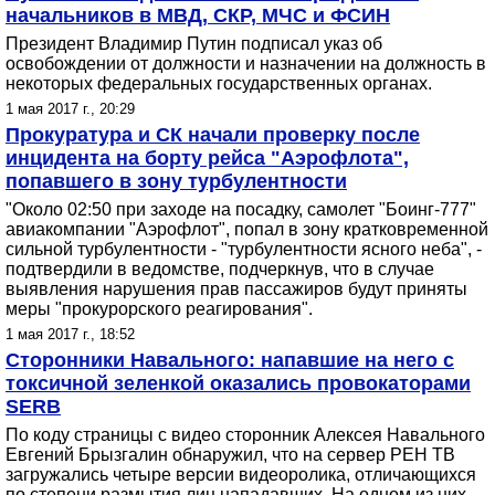
начальников в МВД, СКР, МЧС и ФСИН
Президент Владимир Путин подписал указ об
освобождении от должности и назначении на должность в
некоторых федеральных государственных органах.
1 мая 2017 г., 20:29
Прокуратура и СК начали проверку после
инцидента на борту рейса "Аэрофлота",
попавшего в зону турбулентности
"Около 02:50 при заходе на посадку, самолет "Боинг-777"
авиакомпании "Аэрофлот", попал в зону кратковременной
сильной турбулентности - "турбулентности ясного неба", -
подтвердили в ведомстве, подчеркнув, что в случае
выявления нарушения прав пассажиров будут приняты
меры "прокурорского реагирования".
1 мая 2017 г., 18:52
Сторонники Навального: напавшие на него с
токсичной зеленкой оказались провокаторами
SERB
По коду страницы с видео сторонник Алексея Навального
Евгений Брызгалин обнаружил, что на сервер РЕН ТВ
загружались четыре версии видеоролика, отличающихся
по степени размытия лиц нападавших. На одном из них