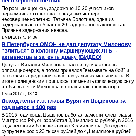
несовершеннолетних
По разным оценкам, задержано 10-20 участников
первомайского шествия, среди них четверо
несовершеннолетних. Татьяна Болотина, одна из
задержанных, сообщает о 20 задержанных активистах.
Причина задержания неясна.
1 мая 2017 г., 14:36
В Петербурге ОМОН не дал депутату Милонову
"влиться" в колонну марширующих ЛГБТ-
активистов и затеять драку (ВИДЕО)
Депутат Виталий Милонов встал на пути у колонны
оппозиционеров, а потом принялся "вызывать на бой" и
оскорблять представителей сексуальных меньшинств. В
итоге полицейским пришлось применить физическую силу,
чтобы вывести Милонова из толпы как провокатора.
1 мая 2017 г., 13:13
Доход жены и.о. главы Бурятии Цыденова за
год вырос в 180 раз
В 2015 году, когда Цыденов работал заместителем главы
Минтранса РФ, он заработал 3,3 миллиона рублей, в 2016
году немногим больше - около 3,5 миллиона. Доход его
супруги вырос с 23 тысяч рублей до 4,1 миллиона рублей.