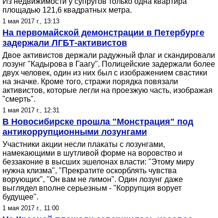
Из недвижимости у супругов только одна квартира
площадью 121,6 квадратных метра.
1 мая 2017 г., 13:13
На первомайской демонстрации в Петербурге
задержали ЛГБТ-активистов
Двое активистов держали радужный флаг и скандировали
лозунг "Кадырова в Гаагу". Полицейские задержали более
двух человек, один из них был с изображением свастики
на значке. Кроме того, стражи порядка повязали
активистов, которые легли на проезжую часть, изображая
"смерть".
1 мая 2017 г., 12:31
В Новосибирске прошла "Монстрация" под
антикоррупционными лозунгами
Участники акции несли плакаты с лозунгами,
намекающими в шутливой форме на воровство и
беззаконие в высших эшелонах власти: "Этому миру
нужна клизма", "Прекратите оскорблять чувства
ворующих", "Он вам не лимон". Один лозунг даже
выглядел вполне серьезным - "Коррупция ворует
будущее".
1 мая 2017 г., 11:00