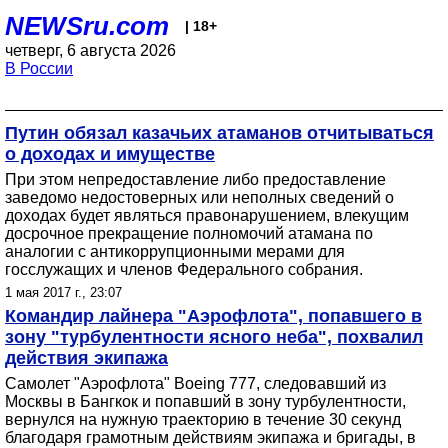
NEWSru.com
| 18+
четверг, 6 августа 2026
В России
Путин обязал казачьих атаманов отчитываться
о доходах и имуществе
При этом непредоставление либо предоставление
заведомо недостоверных или неполных сведений о
доходах будет являться правонарушением, влекущим
досрочное прекращение полномочий атамана по
аналогии с антикоррупционными мерами для
госслужащих и членов Федерального собрания.
1 мая 2017 г., 23:07
Командир лайнера "Аэрофлота", попавшего в
зону "турбулентности ясного неба", похвалил
действия экипажа
Самолет "Аэрофлота" Boeing 777, следовавший из
Москвы в Бангкок и попавший в зону турбулентности,
вернулся на нужную траекторию в течение 30 секунд
благодаря грамотным действиям экипажа и бригады, в