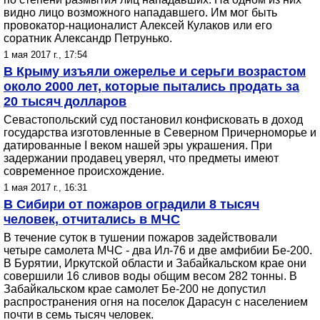
видно лицо возможного нападавшего. Им мог быть
провокатор-националист Алексей Кулаков или его
соратник Александр Петрунько.
1 мая 2017 г., 17:54
В Крыму изъяли ожерелье и серьги возрастом
около 2000 лет, которые пытались продать за
20 тысяч долларов
Севастопольский суд постановил конфисковать в доход
государства изготовленные в Северном Причерноморье и
датированные I веком нашей эры украшения. При
задержании продавец уверял, что предметы имеют
современное происхождение.
1 мая 2017 г., 16:31
В Сибири от пожаров оградили 8 тысяч
человек, отчитались в МЧС
В течение суток в тушении пожаров задействовали
четыре самолета МЧС - два Ил-76 и две амфибии Бе-200.
В Бурятии, Иркутской области и Забайкальском крае они
совершили 16 сливов воды общим весом 282 тонны. В
Забайкальском крае самолет Бе-200 не допустил
распространения огня на поселок Дарасун с населением
почти в семь тысяч человек.