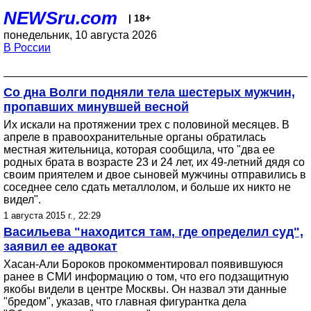
NEWSru.com
| 18+
понедельник, 10 августа 2026
В России
Со дна Волги подняли тела шестерых мужчин,
пропавших минувшей весной
Их искали на протяжении трех с половиной месяцев. В
апреле в правоохранительные органы обратилась
местная жительница, которая сообщила, что "два ее
родных брата в возрасте 23 и 24 лет, их 49-летний дядя со
своим приятелем и двое сыновей мужчины отправились в
соседнее село сдать металлолом, и больше их никто не
видел".
1 августа 2015 г., 22:29
Васильева "находится там, где определил суд",
заявил ее адвокат
Хасан-Али Бороков прокомментировал появившуюся
ранее в СМИ информацию о том, что его подзащитную
якобы видели в центре Москвы. Он назвал эти данные
"бредом", указав, что главная фигурантка дела