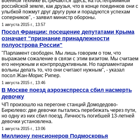
военной технике встречаются здесь, на гостеприимной
российской земле, как друзья, что в конце поединков они с
улыбкой пожмут друг другу руки и порадуются успехам
соперников", - заявил министр обороны.
1 августа 2015 г., 13:57
Посол Франции: посещение депутатами Крыма
означает "признание принадлежности
полуострова России"
"Парламент свободен. Мы лишь говорим о том, что
выражаем сожаление в связи с этим визитом. Мы считаем
его ненужным и контрпродуктивным. Но парламентарии
вольны делать то, что они считают нужным", - указал
посол Жан-Морис Рипер.
1 августа 2015 г., 13:46
В Москве поезд аэроэкспресса сбил насмерть
девочку
ЧП произошло на перегоне станций Домодедово-
Бирюлево: две девочки пытались перебежать через пути,
но одну из них сбил поезд. Личность погибшей 13-летней
девочки установлена.
1 августа 2015 г., 13:06
Миллиону пенсионеров Подмосковья