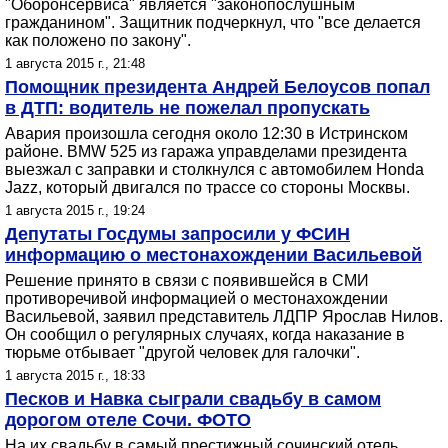
"Оборонсервиса" является "законопослушным
гражданином". Защитник подчеркнул, что "все делается
как положено по закону".
1 августа 2015 г., 21:48
Помощник президента Андрей Белоусов попал
в ДТП: водитель не пожелал пропускать
Авария произошла сегодня около 12:30 в Истринском
районе. BMW 525 из гаража управделами президента
выезжал с заправки и столкнулся с автомобилем Honda
Jazz, который двигался по трассе со стороны Москвы.
1 августа 2015 г., 19:24
Депутаты Госдумы запросили у ФСИН
информацию о местонахождении Васильевой
Решение принято в связи с появившейся в СМИ
противоречивой информацией о местонахождении
Васильевой, заявил представитель ЛДПР Ярослав Нилов.
Он сообщил о регулярных случаях, когда наказание в
тюрьме отбывает "другой человек для галочки".
1 августа 2015 г., 18:33
Песков и Навка сыграли свадьбу в самом
дорогом отеле Сочи. ФОТО
На их свадьбу в самый престижный сочинский отель