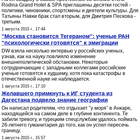
Rodina Grand Hotel & SPA приглашены десятки гостей -
политики, чиновники, спортсмены и деятели культуры. Для
Татьяны Навки брак стал вторым, для Дмитрия Пескова -
третьим.
1 августа 2015 г., 17:44
"Москва становится Тегераном": ученые РАН
"психологически готовятся" к эмиграции
DW взяла несколько интервью у российских ученых,
узнав, как на науку повлияло изменение
внешнеполитической обстановки. Некоторые
сотрудничающие с западными коллегами российские
ученые готовятся к худшему, хотя пока катастрофы в
отечественной науке не наблюдается.
1 августа 2015 г., 17:10
Желавшего примкнуть к ИГ студента из
Дагестана подвело знание географии
Он написал родителям, что отдыхает "у моря" в Анкаре,
находящейся на самом деле в глубине континента. Те
забили тревогу, и турецким спецслужбам удалось поймать
26-летнего гуманитария до того, как он успел пересечь
границу.
1 августа 2015 г., 15:57