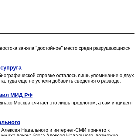
востока заняла "достойное" место среди разрушающихся
 супруга
й биографической справке осталось лишь упоминание о двух
а, туда еще не успели добавить сведения о разводе.
явил МИД РФ
нако Москва считает это лишь предлогом, а сам инцидент
ального
 Алексея Навального и интернет-СМИ принято к
шумиха вокруг блога Алексея Навального, возможно,