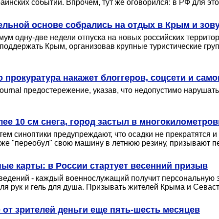
раинских событий. Впрочем, тут же оговорился: в РФ для это
льной основе собрались на отдых в Крым и зову
мум одну-две недели отпуска на новых российских территор
поддержать Крым, организовав крупные туристические груп
 прокуратура накажет блоггеров, соцсети и сам
urnal предостережение, указав, что недопустимо нарушать
ее 10 см снега, город застыл в многокилометро
ем синоптики предупреждают, что осадки не прекратятся и 
 уже "переобул" свою машину в летнюю резину, призывают п
ные карты: в России стартует весенний призыв
введений - каждый военнослужащий получит персональную э
ля рук и гель для душа. Призывать жителей Крыма и Севаст
от зрителей деньги еще пять-шесть месяцев