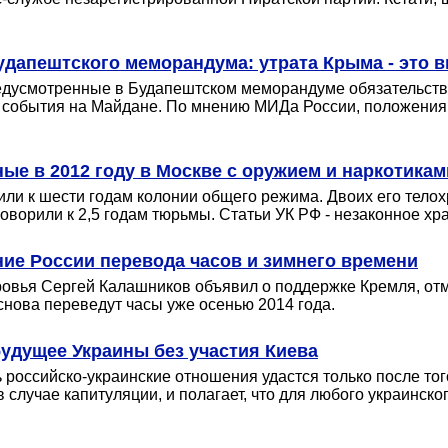
удапештского меморандума: утрата Крыма - это 
едусмотренные в Будапештском меморандуме обязательства
 в события на Майдане. По мнению МИДа России, положени
ные в 2012 году в Москве с оружием и наркотика
ли к шести годам колонии общего режима. Двоих его телох
ворили к 2,5 годам тюрьмы. Статьи УК РФ - незаконное хр
ие России перевода часов и зимнего времени
ровья Сергей Калашников объявил о поддержке Кремля, отме
 снова переведут часы уже осенью 2014 года.
удущее Украины без участия Киева
российско-украинские отношения удастся только после того,
в случае капитуляции, и полагает, что для любого украинс