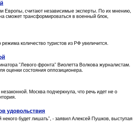
ий
ми Европы, считают независимые эксперты. По их мнению,
она сможет трансформироваться в военный блок,
о режима количество туристов из РФ увеличится.
ой
динатора "Левого фронта" Виолетта Волкова журналистам.
для оценки состояния оппозиционера.
незаконной. Москва подчеркнула, что речь идет не о
итория.
гов удовольствия
 некого будет лишать", - заявил Алексей Пушков, выступая