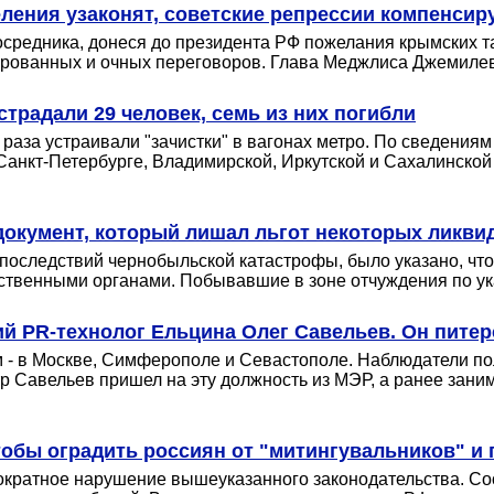
еления узаконят, советские репрессии компенсир
средника, донеся до президента РФ пожелания крымских та
ированных и очных переговоров. Глава Меджлиса Джемилев 
страдали 29 человек, семь из них погибли
раза устраивали "зачистки" в вагонах метро. По сведения
 Санкт-Петербурге, Владимирской, Иркутской и Сахалинской
окумент, который лишал льгот некоторых ликви
последствий чернобыльской катастрофы, было указано, что
ственными органами. Побывавшие в зоне отчуждения по у
 PR-технолог Ельцина Олег Савельев. Он питер
м - в Москве, Симферополе и Севастополе. Наблюдатели пол
р Савельев пришел на эту должность из МЭР, а ранее зани
чтобы оградить россиян от "митингувальников" и
нократное нарушение вышеуказанного законодательства. Со