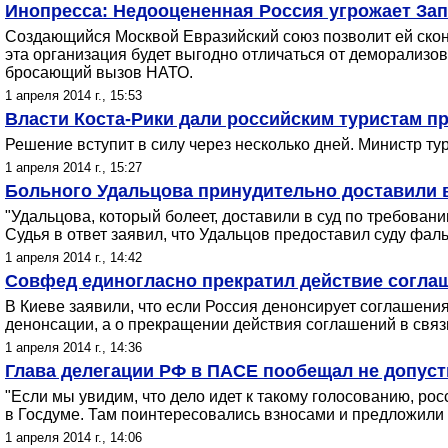
Инопресса: Недооцененная Россия угрожает Зап
Создающийся Москвой Евразийский союз позволит ей скон
эта организация будет выгодно отличаться от деморализо
бросающий вызов НАТО.
1 апреля 2014 г., 15:53
Власти Коста-Рики дали российским туристам пр
Решение вступит в силу через несколько дней. Министр ту
1 апреля 2014 г., 15:27
Больного Удальцова принудительно доставили 
"Удальцова, который болеет, доставили в суд по требова
Судья в ответ заявил, что Удальцов предоставил суду фа
1 апреля 2014 г., 14:42
Совфед единогласно прекратил действие согла
В Киеве заявили, что если Россия денонсирует соглашения
денонсации, а о прекращении действия соглашений в связи 
1 апреля 2014 г., 14:36
Глава делегации РФ в ПАСЕ пообещал не допуст
"Если мы увидим, что дело идет к такому голосованию, ро
в Госдуме. Там поинтересовались взносами и предложили 
1 апреля 2014 г., 14:06