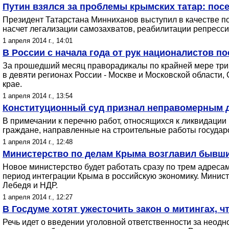
Путин взялся за проблемы крымских татар: пос
Президент Татарстана Минниханов выступил в качестве по
насчет легализации самозахватов, реабилитации репресс
1 апреля 2014 г., 14:01
В России с начала года от рук националистов по
За прошедший месяц праворадикалы по крайней мере три 
в девяти регионах России - Москве и Московской области,
крае.
1 апреля 2014 г., 13:54
Конституционный суд признал неправомерным д
В примечании к перечню работ, относящихся к ликвидации 
граждане, направленные на строительные работы государ
1 апреля 2014 г., 12:48
Министерство по делам Крыма возглавил бывший
Новое министерство будет работать сразу по трем адреса
период интеграции Крыма в российскую экономику. Минист
Лебедя и НДР.
1 апреля 2014 г., 12:27
В Госдуме хотят ужесточить закон о митингах, 
Речь идет о введении уголовной ответственности за неод