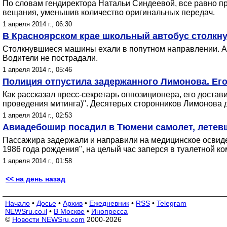
По словам гендиректора Натальи Синдеевой, все равно пр
вещания, уменьшив количество оригинальных передач.
1 апреля 2014 г., 06:30
В Красноярском крае школьный автобус столкн
Столкнувшиеся машины ехали в попутном направлении. Ава
Водители не пострадали.
1 апреля 2014 г., 05:46
Полиция отпустила задержанного Лимонова. Его 
Как рассказал пресс-секретарь оппозиционера, его достави
проведения митинга)". Десятерых сторонников Лимонова д
1 апреля 2014 г., 02:53
Авиадебошир посадил в Тюмени самолет, летев
Пассажира задержали и направили на медицинское освиде
1986 года рождения", на целый час заперся в туалетной к
1 апреля 2014 г., 01:58
<< на день назад
Начало
•
Досье
•
Архив
•
Ежедневник
•
RSS
•
Telegram
NEWSru.co.il
•
В Москве
•
Инопресса
©
Новости NEWSru.com
2000-2026