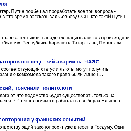
уют
тар. Путин пообещал проработать все три вопроса -
в это время рассказывал Совбезу ООН, кто такой Путин.
м правозащитников, нападения националистов происходили
 областях, Республике Карелия и Татарстане, Пермском
даторов последствий аварии на ЧАЭС
 соответствующий статус и льготы могут получить
казанию комсомола такого права были лишены.
ский, пояснили политологи
агают, что ведомство будет существовать только на
мался PR-технологиями и работал на выборах Ельцина,
 повторения украинских событий
ответствующий законопроект уже внесен в Госдуму. Один