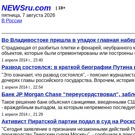
NEWSru.com
| 18+
пятница, 7 августа 2026
В России
Во Владивостоке пришла в упадок главная набе
Страдающая от разбитых плитки и фонарей, неубранного 
объектов, которые были отремонтированы или построены 
1 апреля 2014 г., 23:40
Развод состоялся: в краткой биографии Путина
"Это означает, что развод состоялся", - пояснил журнали
дочерях главы российского государства. Впрочем, истори
1 апреля 2014 г., 22:54
Банк JP Morgan Chase "переусердствовал", заб
Такое решение банк объяснил санкциями, введенными США
- враждебным выпадом, за которым непременно последует 
1 апреля 2014 г., 21:29
Активист Пиратской партии подал в суд на Роск
"Сегодня заявление о признании незаконными действий Р
производству Тверским судом Москвы", - сообщили в прес