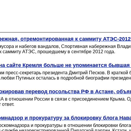
режная, отремонтированная к саммиту АТЭС-2012
мусора и набегов вандалов, Спортивная набережная Влади
к саммиту АТЭС, прошедшему в сентябре 2012 года.
 на сайте Кремля больше не упоминается бывшая
стам пресс-секретарь президента Дмитрий Песков. В кратко
я любви Путиных осталась в подробной биографии президент
локировав перевод посольства РФ в Астане, объ
 в отношении России в связи с присоединением Крыма. Од
ответ.
омнадзор и прокуратуру за блокировку блога Нав
оскомнадзора и прокуратуры в отношении блокировки блога
с-службе незарегистрированной Пиратской партии. Кстати, 