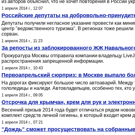
из авторов объяснил, что не хочет повторения в России ук
1 апреля 2014 г., 12:07
Российские депутаты на добровольно-принудите
Депутаты получили негласное указание провести как мини
центр "ведомственного туризма". В регионах тоже решили 
сорван.
1 апреля 2014 г., 11:23
За репосты из заблокированного ЖЖ Навального
Прокуратура Москвы отправила компании-владельцу LiveJo
распространения запрещенной информации.
1 апреля 2014 г., 10:43
Первоапрельский сюрприз: в Москве выпало бол
На дорогах фиксируют большое число автоаварий. Между т
гололедицы и наледи. Автовладельцев, особенно тех, кто
1 апреля 2014 г., 09:05
Отсрочка для крымчан, крем для рук и электрон
Весенний призыв 2014 года будет отличаться рядом ново
комплект средств личной гигиены, в который входит крем д
1 апреля 2014 г., 07:21
"Дождь" сможет просуществовать на собранные 