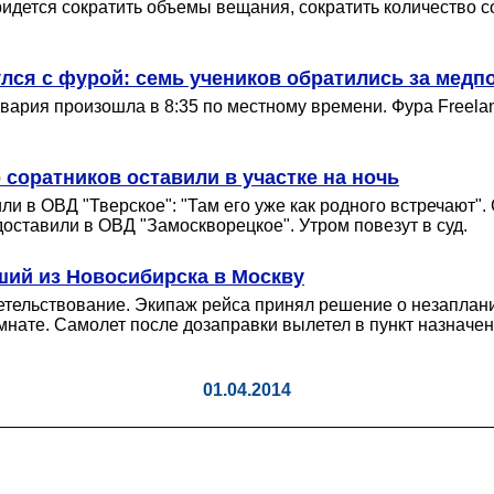
идется сократить объемы вещания, сократить количество со
улся с фурой: семь учеников обратились за мед
рия произошла в 8:35 по местному времени. Фура Freeland
соратников оставили в участке на ночь
ли в ОВД "Тверское": "Там его уже как родного встречают".
оставили в ОВД "Замоскворецкое". Утром повезут в суд.
ший из Новосибирска в Москву
тельствование. Экипаж рейса принял решение о незапланир
омнате. Самолет после дозаправки вылетел в пункт назначен
01.04.2014