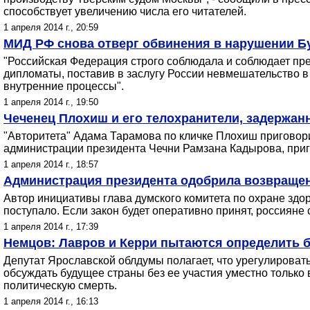
способствует увеличению числа его читателей.
1 апреля 2014 г., 20:59
МИД РФ снова отверг обвинения в нарушении Б
"Российская Федерация строго соблюдала и соблюдает пр
дипломаты, поставив в заслугу России невмешательство
внутренние процессы".
1 апреля 2014 г., 19:50
Чеченец Плохиш и его телохранители, задержан
"Авторитета" Адама Тарамова по кличке Плохиш приговори
администрации президента Чечни Рамзана Кадырова, приго
1 апреля 2014 г., 18:57
Администрация президента одобрила возвращен
Автор инициативы глава думского комитета по охране здо
поступало. Если закон будет оперативно принят, россияне
1 апреля 2014 г., 17:39
Немцов: Лавров и Керри пытаются определить б
Депутат Ярославской облдумы полагает, что урегулировать 
обсуждать будущее страны без ее участия уместно только 
политическую смерть.
1 апреля 2014 г., 16:13