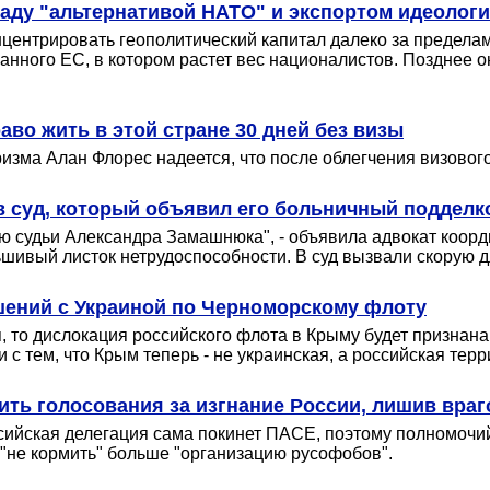
аду "альтернативой НАТО" и экспортом идеолог
центрировать геополитический капитал далеко за предела
ванного ЕС, в котором растет вес националистов. Позднее 
аво жить в этой стране 30 дней без визы
ризма Алан Флорес надеется, что после облегчения визовог
в суд, который объявил его больничный подделк
нию судьи Александра Замашнюка", - объявила адвокат коор
льшивый листок нетрудоспособности. В суд вызвали скорую 
шений с Украиной по Черноморскому флоту
, то дислокация российского флота в Крыму будет признана 
с тем, что Крым теперь - не украинская, а российская терр
ить голосования за изгнание России, лишив вра
ссийская делегация сама покинет ПАСЕ, поэтому полномочий
"не кормить" больше "организацию русофобов".