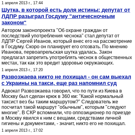
1 апреля 2013 г., 17:44
Шутка, в которой есть доля истины: депутат от
ЛДПР разыграл Госдуму "античесночным
законом"
Автором законопроекта "Об охране граждан от
последствий употребления чеснока" стал депутат от
ЛДПР Сергей Иванов, который внес его на рассмотрение
в Госдуму. Скоро он планирует его отозвать. По мнению
Иванова, первоапрельская шутка удалась. Закон
предлагал запретить употреблять чеснок в общественных
местах, так как это вредит здоровью окружающих.
1 апреля 2013 г., 17:20
Развозжаева никто не похищал - он сам выехал
с Украины на такси, еще раз напомнил суд
Адвокат Развозжаева говорил, что по пути из Киева в
Москву был сделан крюк в 360 км: "Какой нормальный
таксист вез бы таким маршрутом?" Следователь же
посчитал такой маршрут "обычным", которым "следуют
многие". В СКР вспомнили, что оппозиционер по приезде
в Москву явился к ним с вещами, средствами личной
гигиены и документами, - значит, никто его не похищал.
1 апреля 2013 г., 17:02