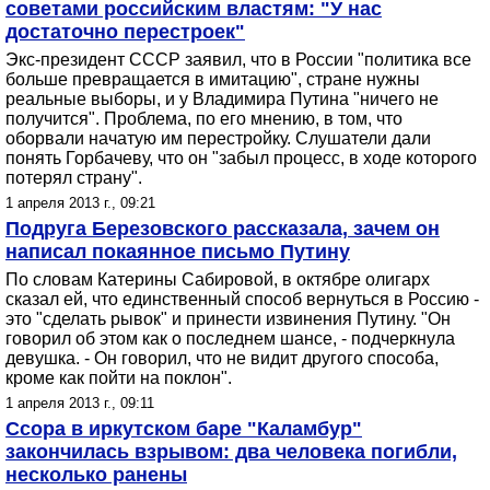
советами российским властям: "У нас
достаточно перестроек"
Экс-президент СССР заявил, что в России "политика все
больше превращается в имитацию", стране нужны
реальные выборы, и у Владимира Путина "ничего не
получится". Проблема, по его мнению, в том, что
оборвали начатую им перестройку. Слушатели дали
понять Горбачеву, что он "забыл процесс, в ходе которого
потерял страну".
1 апреля 2013 г., 09:21
Подруга Березовского рассказала, зачем он
написал покаянное письмо Путину
По словам Катерины Сабировой, в октябре олигарх
сказал ей, что единственный способ вернуться в Россию -
это "сделать рывок" и принести извинения Путину. "Он
говорил об этом как о последнем шансе, - подчеркнула
девушка. - Он говорил, что не видит другого способа,
кроме как пойти на поклон".
1 апреля 2013 г., 09:11
Ссора в иркутском баре "Каламбур"
закончилась взрывом: два человека погибли,
несколько ранены