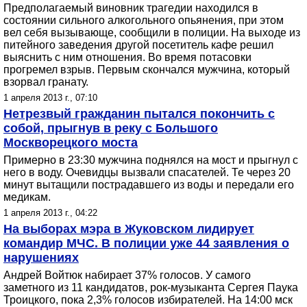
Предполагаемый виновник трагедии находился в
состоянии сильного алкогольного опьянения, при этом
вел себя вызывающе, сообщили в полиции. На выходе из
питейного заведения другой посетитель кафе решил
выяснить с ним отношения. Во время потасовки
прогремел взрыв. Первым скончался мужчина, который
взорвал гранату.
1 апреля 2013 г., 07:10
Нетрезвый гражданин пытался покончить с
собой, прыгнув в реку с Большого
Москворецкого моста
Примерно в 23:30 мужчина поднялся на мост и прыгнул с
него в воду. Очевидцы вызвали спасателей. Те через 20
минут вытащили пострадавшего из воды и передали его
медикам.
1 апреля 2013 г., 04:22
На выборах мэра в Жуковском лидирует
командир МЧС. В полиции уже 44 заявления о
нарушениях
Андрей Войтюк набирает 37% голосов. У самого
заметного из 11 кандидатов, рок-музыканта Сергея Паука
Троицкого, пока 2,3% голосов избирателей. На 14:00 мск