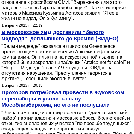
отношения к российским СМИ. "Выражения для этого
надо все-таки выбирать подобающие". Насчет истории с
матерью Максима Кузьмина Астахов заявил: "Я ее в
жизни не видел, Юлю Кузьмину".
1 апреля 2013 г., 22:19
В Московское УВД доставили "белого
медведя", доплывшего до Кремля (ВИДЕО)
"Белый медведь" оказался активистом Greenpeace,
протестующим против освоения Арктики нефтяными
компаниями. Он плыл на на искусственной льдине, на
которой были закреплены таблички "Arctica not for sale!" и
"Help!". "Медведь "спасен"! Отпущен из ОВД из-за
отсутствия нарушения. Преступления творятся в
Арктике", - сообщили экологи в Twitter.
1 апреля 2013 г., 20:13
Прохоров потребовал провести в Жуковском
перевыборы и уволить главу
Мособлизбиркома, но его не послушали
"Вчера нам продемонстрировали весь "джентльменский
набор" партии власти: и массовые вбросы бюллетеней, и
открытие внеплановых участков "по просьбе трудящихся",
ожидающих паводка, и неприкрытый подкуп