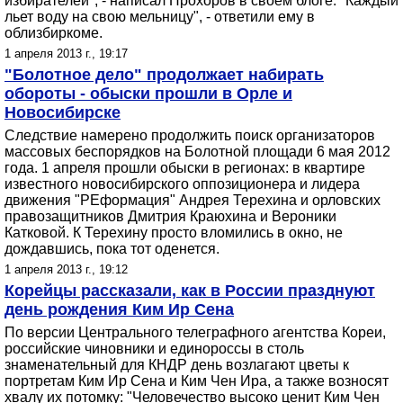
избирателей", - написал Прохоров в своем блоге. "Каждый
льет воду на свою мельницу", - ответили ему в
облизбиркоме.
1 апреля 2013 г., 19:17
"Болотное дело" продолжает набирать
обороты - обыски прошли в Орле и
Новосибирске
Следствие намерено продолжить поиск организаторов
массовых беспорядков на Болотной площади 6 мая 2012
года. 1 апреля прошли обыски в регионах: в квартире
известного новосибирского оппозиционера и лидера
движения "РЕформация" Андрея Терехина и орловских
правозащитников Дмитрия Краюхина и Вероники
Катковой. К Терехину просто вломились в окно, не
дождавшись, пока тот оденется.
1 апреля 2013 г., 19:12
Корейцы рассказали, как в России празднуют
день рождения Ким Ир Сена
По версии Центрального телеграфного агентства Кореи,
российские чиновники и единороссы в столь
знаменательный для КНДР день возлагают цветы к
портретам Ким Ир Сена и Ким Чен Ира, а также возносят
хвалу их потомку: "Человечество высоко ценит Ким Чен