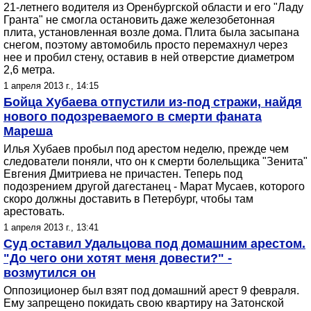
21-летнего водителя из Оренбургской области и его "Ладу
Гранта" не смогла остановить даже железобетонная
плита, установленная возле дома. Плита была засыпана
снегом, поэтому автомобиль просто перемахнул через
нее и пробил стену, оставив в ней отверстие диаметром
2,6 метра.
1 апреля 2013 г., 14:15
Бойца Хубаева отпустили из-под стражи, найдя
нового подозреваемого в смерти фаната
Мареша
Илья Хубаев пробыл под арестом неделю, прежде чем
следователи поняли, что он к смерти болельщика "Зенита"
Евгения Дмитриева не причастен. Теперь под
подозрением другой дагестанец - Марат Мусаев, которого
скоро должны доставить в Петербург, чтобы там
арестовать.
1 апреля 2013 г., 13:41
Суд оставил Удальцова под домашним арестом.
"До чего они хотят меня довести?" -
возмутился он
Оппозиционер был взят под домашний арест 9 февраля.
Ему запрещено покидать свою квартиру на Затонской