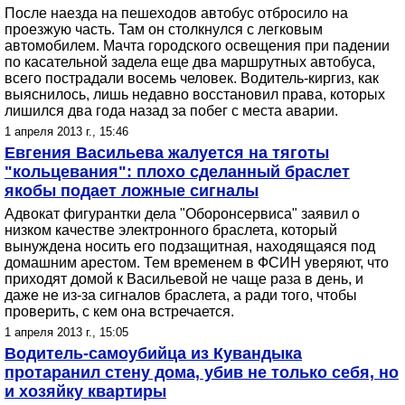
После наезда на пешеходов автобус отбросило на
проезжую часть. Там он столкнулся с легковым
автомобилем. Мачта городского освещения при падении
по касательной задела еще два маршрутных автобуса,
всего пострадали восемь человек. Водитель-киргиз, как
выяснилось, лишь недавно восстановил права, которых
лишился два года назад за побег с места аварии.
1 апреля 2013 г., 15:46
Евгения Васильева жалуется на тяготы
"кольцевания": плохо сделанный браслет
якобы подает ложные сигналы
Адвокат фигурантки дела "Оборонсервиса" заявил о
низком качестве электронного браслета, который
вынуждена носить его подзащитная, находящаяся под
домашним арестом. Тем временем в ФСИН уверяют, что
приходят домой к Васильевой не чаще раза в день, и
даже не из-за сигналов браслета, а ради того, чтобы
проверить, с кем она встречается.
1 апреля 2013 г., 15:05
Водитель-самоубийца из Кувандыка
протаранил стену дома, убив не только себя, но
и хозяйку квартиры