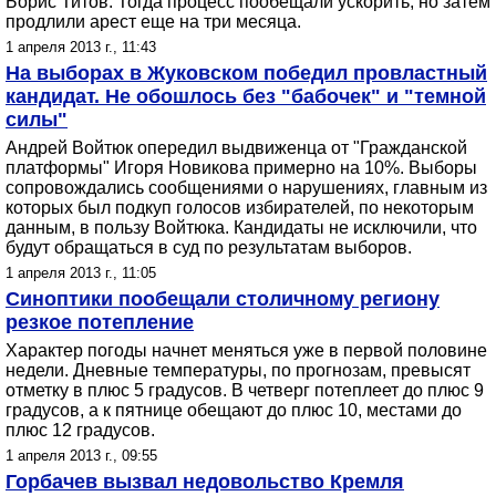
Борис Титов. Тогда процесс пообещали ускорить, но затем
продлили арест еще на три месяца.
1 апреля 2013 г., 11:43
На выборах в Жуковском победил провластный
кандидат. Не обошлось без "бабочек" и "темной
силы"
Андрей Войтюк опередил выдвиженца от "Гражданской
платформы" Игоря Новикова примерно на 10%. Выборы
сопровождались сообщениями о нарушениях, главным из
которых был подкуп голосов избирателей, по некоторым
данным, в пользу Войтюка. Кандидаты не исключили, что
будут обращаться в суд по результатам выборов.
1 апреля 2013 г., 11:05
Синоптики пообещали столичному региону
резкое потепление
Характер погоды начнет меняться уже в первой половине
недели. Дневные температуры, по прогнозам, превысят
отметку в плюс 5 градусов. В четверг потеплеет до плюс 9
градусов, а к пятнице обещают до плюс 10, местами до
плюс 12 градусов.
1 апреля 2013 г., 09:55
Горбачев вызвал недовольство Кремля