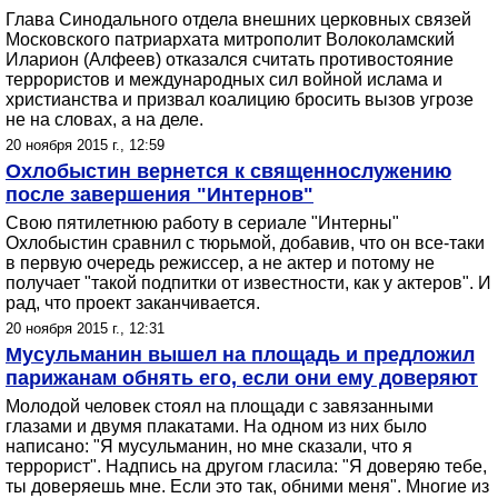
Глава Синодального отдела внешних церковных связей
Московского патриархата митрополит Волоколамский
Иларион (Алфеев) отказался считать противостояние
террористов и международных сил войной ислама и
христианства и призвал коалицию бросить вызов угрозе
не на словах, а на деле.
20 ноября 2015 г., 12:59
Охлобыстин вернется к священнослужению
после завершения "Интернов"
Свою пятилетнюю работу в сериале "Интерны"
Охлобыстин сравнил с тюрьмой, добавив, что он все-таки
в первую очередь режиссер, а не актер и потому не
получает "такой подпитки от известности, как у актеров". И
рад, что проект заканчивается.
20 ноября 2015 г., 12:31
Мусульманин вышел на площадь и предложил
парижанам обнять его, если они ему доверяют
Молодой человек стоял на площади с завязанными
глазами и двумя плакатами. На одном из них было
написано: "Я мусульманин, но мне сказали, что я
террорист". Надпись на другом гласила: "Я доверяю тебе,
ты доверяешь мне. Если это так, обними меня". Многие из