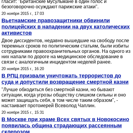
гласит: "Британские мусульмане в один голос и
безоговорочно осуждают парижские атаки".
20 ноября 2015 г., 17:03
Вьетнамские правозащитники обвинили
полицейских в нападении на двух католических
активистов
Двое диссидентов, недавно вышедшие на свободу после
тюремных сроков по политическим статьям, были избиты
сотрудниками правоохранительных органов. На одного из
них напали по дороге на медицинское обследование в
связи с аналогичным инцидентом неделей ранее.
20 ноября 2015 г., 16:20
В РПЦ призвали уничтожать террористов до
суда и допустили возвращение смертной казни
"Лучше обходиться без смертной казни, но бывают
ситуации, когда угрозы обществу слишком сильны и оно
может защищать себя, в том числе таким образом", -
настаивает протоиерей Всеволод Чаплин.
20 ноября 2015 г., 15:31
В Москве при храме Всех святых в Новокосино
появилась община страдающих рассеянным
склерозом