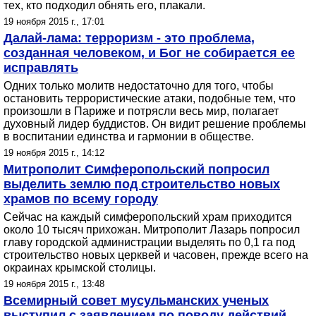
тех, кто подходил обнять его, плакали.
19 ноября 2015 г., 17:01
Далай-лама: терроризм - это проблема,
созданная человеком, и Бог не собирается ее
исправлять
Одних только молитв недостаточно для того, чтобы
остановить террористические атаки, подобные тем, что
произошли в Париже и потрясли весь мир, полагает
духовный лидер буддистов. Он видит решение проблемы
в воспитании единства и гармонии в обществе.
19 ноября 2015 г., 14:12
Митрополит Симферопольский попросил
выделить землю под строительство новых
храмов по всему городу
Сейчас на каждый симферопольский храм приходится
около 10 тысяч прихожан. Митрополит Лазарь попросил
главу городской администрации выделять по 0,1 га под
строительство новых церквей и часовен, прежде всего на
окраинах крымской столицы.
19 ноября 2015 г., 13:48
Всемирный совет мусульманских ученых
выступил с заявлением по поводу действий