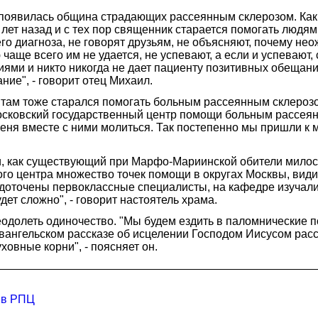
 появилась община страдающих рассеянным склерозом. Как
ет назад и с тех пор священник старается помогать людям 
его диагноза, не говорят друзьям, не объясняют, почему не
 чаще всего им не удается, не успевают, а если и успевают
ями и никто никогда не дает пациенту позитивных обещаний.
ие", - говорит отец Михаил.
там тоже старался помогать больным рассеянным склерозом
Московский государственный центр помощи больным рассея
еня вместе с ними молиться. Так постепенно мы пришли к 
щи, как существующий при Марфо-Мариинской обители мил
го центра множество точек помощи в округах Москвы, види
доточены первоклассные специалисты, на кафедре изучал
ет сложно", - говорит настоятель храма.
одолеть одиночество. "Мы будем ездить в паломнические п
евангельском рассказе об исцелении Господом Иисусом рас
ховные корни", - поясняет он.
 в РПЦ