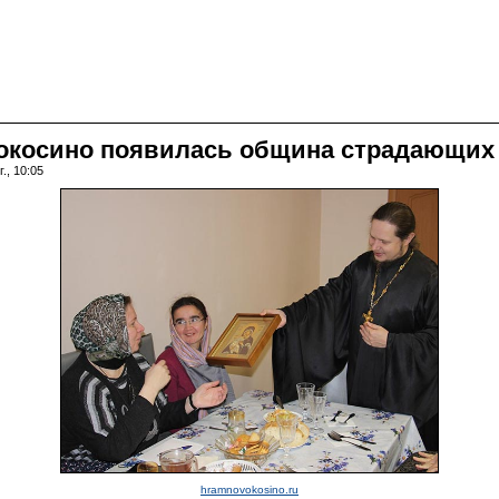
вокосино появилась община страдающих
., 10:05
hramnovokosino.ru