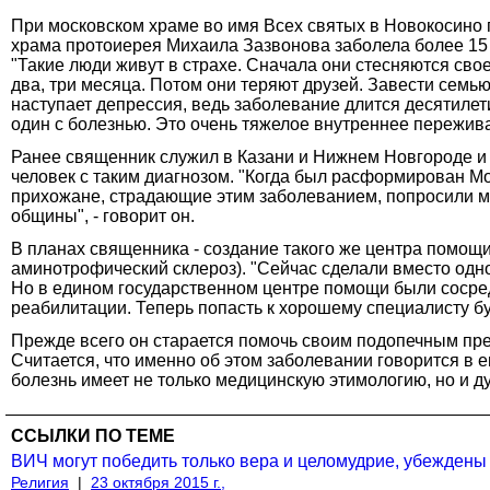
При московском храме во имя Всех святых в Новокосино
храма протоиерея Михаила Зазвонова заболела более 15 л
"Такие люди живут в страхе. Сначала они стесняются сво
два, три месяца. Потом они теряют друзей. Завести семью
наступает депрессия, ведь заболевание длится десятилети
один с болезнью. Это очень тяжелое внутреннее переживан
Ранее священник служил в Казани и Нижнем Новгороде и 
человек с таким диагнозом. "Когда был расформирован 
прихожане, страдающие этим заболеванием, попросили м
общины", - говорит он.
В планах священника - создание такого же центра помо
аминотрофический склероз). "Сейчас сделали вместо одно
Но в едином государственном центре помощи были сосре
реабилитации. Теперь попасть к хорошему специалисту буд
Прежде всего он старается помочь своим подопечным пре
Считается, что именно об этом заболевании говорится в 
болезнь имеет не только медицинскую этимологию, но и ду
ССЫЛКИ ПО ТЕМЕ
ВИЧ могут победить только вера и целомудрие, убеждены
Религия
|
23 октября 2015 г.,