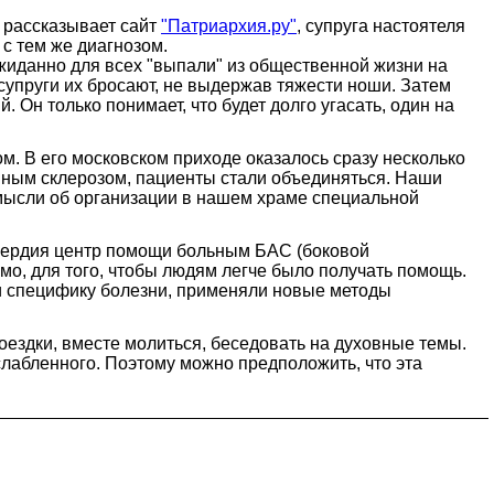
 рассказывает сайт
"Патриархия.ру"
, супруга настоятеля
с тем же диагнозом.
ожиданно для всех "выпали" из общественной жизни на
, супруги их бросают, не выдержав тяжести ноши. Затем
 Он только понимает, что будет долго угасать, один на
. В его московском приходе оказалось сразу несколько
нным склерозом, пациенты стали объединяться. Наши
мысли об организации в нашем храме специальной
осердия центр помощи больным БАС (боковой
мо, для того, чтобы людям легче было получать помощь.
и специфику болезни, применяли новые методы
оездки, вместе молиться, беседовать на духовные темы.
слабленного. Поэтому можно предположить, что эта