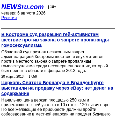
NEWSru.com
| 18+
четверг, 6 августа 2026
Религия
В Костроме суд разрешил гей-активистам
шествие против закона о запрете пропаганды
гомосексуализма
Областной суд признал незаконным запрет
администрацией Костромы шествия и двух митингов
против местного закона о запрете пропаганды
гомосексуализма среди несовершеннолетних, который
был принят в области в феврале 2012 года.
20 марта 2013 г., 17:56
Церковь Святого Бернарда в Бранденбурге
выставили на продажу через eBay: нет денег на
содержание
Начальная цена церкви площадью 250 кв.м и
прилегающего к ней участка в 10 соток - 120 тысяч евро.
Но все желающие ее приобрести должны пройти
собеседование в местной епархии на предмет будущего