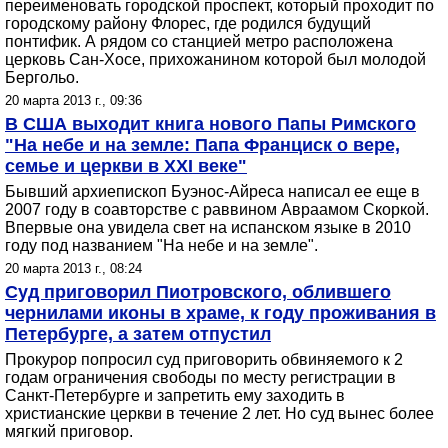
переименовать городской проспект, который проходит по
городскому району Флорес, где родился будущий
понтифик. А рядом со станцией метро расположена
церковь Сан-Хосе, прихожанином которой был молодой
Бергольо.
20 марта 2013 г., 09:36
В США выходит книга нового Папы Римского
"На небе и на земле: Папа Франциск о вере,
семье и церкви в XXI веке"
Бывший архиепископ Буэнос-Айреса написал ее еще в
2007 году в соавторстве с раввином Авраамом Скоркой.
Впервые она увидела свет на испанском языке в 2010
году под названием "На небе и на земле".
20 марта 2013 г., 08:24
Суд приговорил Пиотровского, облившего
чернилами иконы в храме, к году проживания в
Петербурге, а затем отпустил
Прокурор попросил суд приговорить обвиняемого к 2
годам ограничения свободы по месту регистрации в
Санкт-Петербурге и запретить ему заходить в
христианские церкви в течение 2 лет. Но суд вынес более
мягкий приговор.