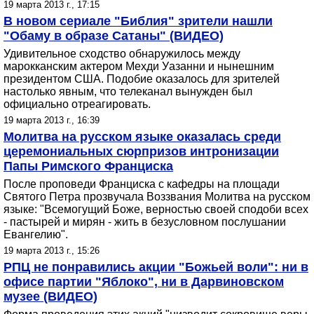
19 марта 2013 г., 17:15
В новом сериале "Библия" зрители нашли
"Обаму в образе Сатаны" (ВИДЕО)
Удивительное сходство обнаружилось между
марокканским актером Мехди Уазанни и нынешним
президентом США. Подобие оказалось для зрителей
настолько явным, что телеканал вынужден был
официально отреагировать.
19 марта 2013 г., 16:39
Молитва на русском языке оказалась среди
церемониальных сюрпризов интронизации
Папы Римского Франциска
После проповеди Франциска с кафедры на площади
Святого Петра прозвучала Воззвания Молитва на русском
языке: "Всемогущий Боже, верностью своей сподоби всех
- пастырей и мирян - жить в безусловном послушании
Евангелию".
19 марта 2013 г., 15:26
РПЦ не понравились акции "Божьей воли": ни в
офисе партии "Яблоко", ни в Дарвиновском
музее (ВИДЕО)