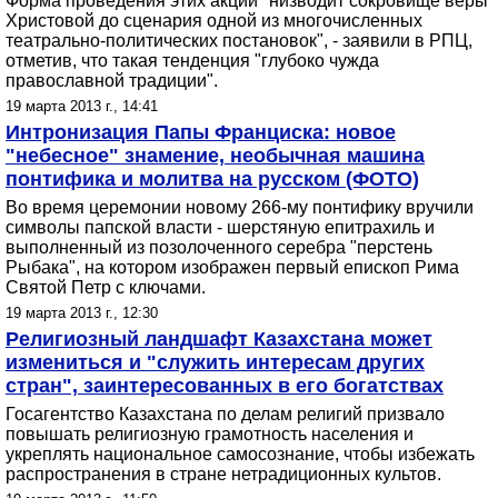
Форма проведения этих акций "низводит сокровище веры
Христовой до сценария одной из многочисленных
театрально-политических постановок", - заявили в РПЦ,
отметив, что такая тенденция "глубоко чужда
православной традиции".
19 марта 2013 г., 14:41
Интронизация Папы Франциска: новое
"небесное" знамение, необычная машина
понтифика и молитва на русском (ФОТО)
Во время церемонии новому 266-му понтифику вручили
символы папской власти - шерстяную епитрахиль и
выполненный из позолоченного серебра "перстень
Рыбака", на котором изображен первый епископ Рима
Святой Петр с ключами.
19 марта 2013 г., 12:30
Религиозный ландшафт Казахстана может
измениться и "служить интересам других
стран", заинтересованных в его богатствах
Госагентство Казахстана по делам религий призвало
повышать религиозную грамотность населения и
укреплять национальное самосознание, чтобы избежать
распространения в стране нетрадиционных культов.