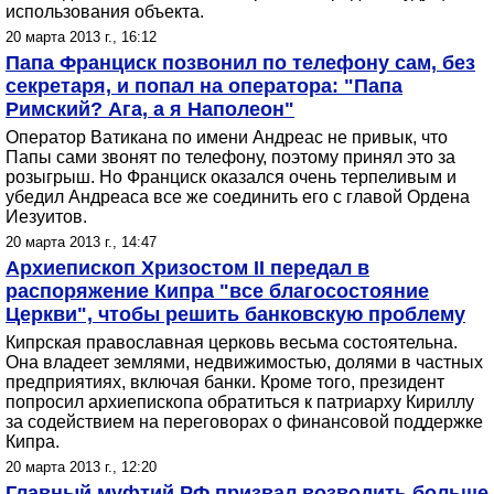
использования объекта.
20 марта 2013 г., 16:12
Папа Франциск позвонил по телефону сам, без
секретаря, и попал на оператора: "Папа
Римский? Ага, а я Наполеон"
Оператор Ватикана по имени Андреас не привык, что
Папы сами звонят по телефону, поэтому принял это за
розыгрыш. Но Франциск оказался очень терпеливым и
убедил Андреаса все же соединить его с главой Ордена
Иезуитов.
20 марта 2013 г., 14:47
Архиепископ Хризостом II передал в
распоряжение Кипра "все благосостояние
Церкви", чтобы решить банковскую проблему
Кипрская православная церковь весьма состоятельна.
Она владеет землями, недвижимостью, долями в частных
предприятиях, включая банки. Кроме того, президент
попросил архиепископа обратиться к патриарху Кириллу
за содействием на переговорах о финансовой поддержке
Кипра.
20 марта 2013 г., 12:20
Главный муфтий РФ призвал возводить больше