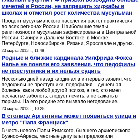
мечетей в России, не запрещать хиджабы в
школах и отметил рост количества мусульман
Процент мусульманского населения растет практически
во всех регионах России. Наибольшие темпы
религиозности мусульман зафиксированы в Центральной
России, Сибири и Дальнем Востоке, в Москве,
Петербурге, Новосибирске, Рязани, Ярославле и других.
20 марта 2013 г., 11:49
Родные и близкие кардинала Уилфрида Фокса
Напье не поняли его заявления, что педофилы
не преступники и их нельзя судить
Несколько дней назад кардинал в интервью заявил, что
педофилы не преступники, педофилия – душевная
болезнь, как и любой другой психоз, а тех, кто имел
несчастье заболеть, следует лечить, а не сажать в
тюрьмы. На его родине это вызвало негодование.
20 марта 2013 г., 10:28
В столице Аргентины может появиться улица и
метро "Папа Франциск"
В честь нового Папы Римского, бывшего архиепископа
Буэнос-Айреса, местные депутаты предложили