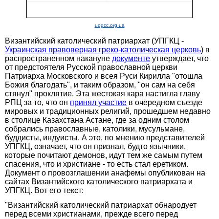
uogcc.org.ua
Византийский католический патриархат (УПГКЦ -
Украинская правоверная греко-католическая церковь
) в
распространенном накануне
документе
утверждает, что
от предстоятеля Русской православной церкви
Патриарха Московского и всея Руси Кирилла "отошла
Божия благодать", и таким образом, "он сам на себя
стянул" проклятие. Эта жестокая кара настигла главу
РПЦ за то, что он
принял участие
в очередном съезде
мировых и традиционных религий, прошедшем недавно
в столице Казахстана Астане, где за одним столом
собрались православные, католики, мусульмане,
буддисты, индуисты. А это, по мнению представителей
УПГКЦ, означает, что он признал, будто язычники,
которые почитают демонов, идут тем же самым путем
спасения, что и христиане - то есть стал еретиком.
Документ о провозглашении анафемы опубликован на
сайтах Византийского католического патриархата и
УПГКЦ. Вот его текст:
"Византийский католический патриархат обнародует
перед всеми христианами, прежде всего перед