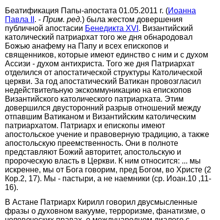
Беатификация Папы-апостата 01.05.2011 г. (
Иоанна
Павла II
. -
Прим. ред.
) была жестом довершения
публичной апостасии
Бенедикта XVI
. Византийский
католический патриархат того же дня обнародовал
Божью анафему на Папу и всех епископов и
священников, которые имеют единство с ним и с духом
Ассизи - духом антихриста. Того же дня Патриархат
отделился от апостатической структуры Католической
церкви. За год апостатический Ватикан провозгласил
недействительную экскоммуникацию на епископов
Византийского католического патриархата. Этим
довершился двусторонний разрыв отношений между
отпавшим Ватиканом и Византийским католическим
патриархатом. Патриарх и епископы имеют
апостольское учение и правоверную традицию, а также
апостольскую преемственность. Они в полноте
представляют Божий авторитет, апостольскую и
пророческую власть в Церкви. К ним относится: ... мы
искренне, мы от Бога говорим, пред Богом, во Христе (2
Кор.2, 17). Мы - пастыри, а не наемники (ср. Иоан.10 ,11-
16).
В Астане Патриарх Кирилл говорил двусмысленные
фразы о духовном вакууме, терроризме, фанатизме, о
человеческих правах, о международном диалоге с