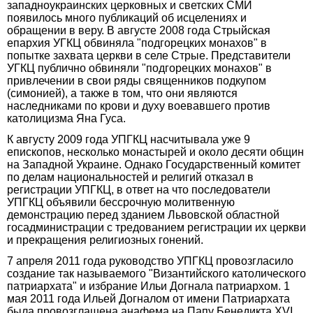
западноукраинских церковных и светских СМИ
появилось много публикаций об исцелениях и
обращении в веру. В августе 2008 года Стрыйская
епархия УГКЦ обвиняла "подгорецких монахов" в
попытке захвата церкви в селе Стрые. Представители
УГКЦ публично обвиняли "подгорецких монахов" в
привлечении в свои ряды священников подкупом
(симонией), а также в том, что они являются
наследниками по крови и духу воевавшего против
католицизма Яна Гуса.
К августу 2009 года УПГКЦ насчитывала уже 9
епископов, несколько монастырей и около десяти общин
на Западной Украине. Однако Государственный комитет
по делам национальностей и религий отказал в
регистрации УПГКЦ, в ответ на что последователи
УПГКЦ объявили бессрочную молитвенную
демонстрацию перед зданием Львовской областной
госадминистрации с тредованием регистрации их церкви
и прекращения религиозных гонений.
7 апреля 2011 года руководство УПГКЦ провозгласило
создание так называемого "Византийского католического
патриархата" и избрание Ильи Догнала патриархом. 1
мая 2011 года Ильей Догналом от имени Патриархата
была провозглашена анафема на Папу Бенедикта XVI,