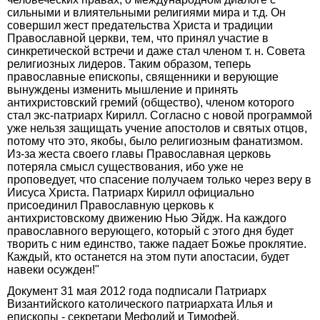
сильными и влиятельными религиями мира и т.д. Он
совершил жест предательства Христа и традиции
Православной церкви, тем, что принял участие в
синкретической встречи и даже стал членом т. н. Совета
религиозных лидеров. Таким образом, теперь
православные епископы, священники и верующие
вынуждены изменить мышление и принять
антихристовский гремий (общество), членом которого
стал экс-патриарх Кирилл. Согласно с новой программой
уже нельзя защищать учение апостолов и святых отцов,
потому что это, якобы, было религиозным фанатизмом.
Из-за жеста своего главы Православная церковь
потеряла смысл существования, ибо уже не
проповедует, что спасение получаем только через веру в
Иисуса Христа. Патриарх Кирилл официально
присоединил Православную церковь к
антихристовскому движению Нью Эйдж. На каждого
православного верующего, который с этого дня будет
творить с ним единство, также падает Божье проклятие.
Каждый, кто останется на этом пути апостасии, будет
навеки осужден!"
Документ 31 мая 2012 года подписали Патриарх
Византийского католического патриархата Илья и
епископы - секретари Мефодий и Тимофей.