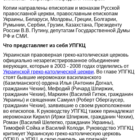
Копии направлены епископам и монахам Русской
православной церкви, православным епископам
Украины, Беларуси, Молдовы, Греции, Болгарии,
Румынии, Сербии, Грузии, Казахстана, Президенту
России В.В. Путину, депутатам Государственной Думы
РФ и СМИ.
Что представляет из себя УПГКЦ
Украинская правоверная греко-католическая церковь
официально незарегистрированное объединение
верующих, которые в 2003 - 2008 годах отделились от
Украинской греко-католической церкви
. Во главе УПГКЦ
стоят бывшие иеромонахи василианского
(базилианского) ордена Илья (Антонин Догнал,
гражданин Чехии), Мефодий (Ричард Шпиржик,
гражданин Чехии), Маркиян (Василий Гитюк, гражданин
Украины) и священник Самуил (Роберт Обергаусер,
гражданин Чехии), заявившие о своем рукоположении
во епископов. К руководству УПГКЦ также принадлежат
иеромонахи Кирилл (Иржи Шпиржик, гражданин Чехии),
Роман (Василий Шелепко, гражданин Украины),
Тимофей Сойка и Василий Колоди. Руководство УПГКЦ
критикует Украинскую греко-католическую церковь
(УГКЦ), а УГКЦ, в свою очередь, не признаёт