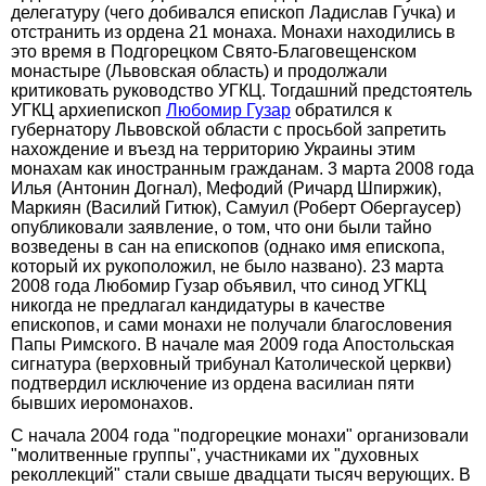
делегатуру (чего добивался епископ Ладислав Гучка) и
отстранить из ордена 21 монаха. Монахи находились в
это время в Подгорецком Свято-Благовещенском
монастыре (Львовская область) и продолжали
критиковать руководство УГКЦ. Тогдашний предстоятель
УГКЦ архиепископ
Любомир Гузар
обратился к
губернатору Львовской области с просьбой запретить
нахождение и въезд на территорию Украины этим
монахам как иностранным гражданам. 3 марта 2008 года
Илья (Антонин Догнал), Мефодий (Ричард Шпиржик),
Маркиян (Василий Гитюк), Самуил (Роберт Обергаусер)
опубликовали заявление, о том, что они были тайно
возведены в сан на епископов (однако имя епископа,
который их рукоположил, не было названо). 23 марта
2008 года Любомир Гузар объявил, что синод УГКЦ
никогда не предлагал кандидатуры в качестве
епископов, и сами монахи не получали благословения
Папы Римского. В начале мая 2009 года Апостольская
сигнатура (верховный трибунал Католической церкви)
подтвердил исключение из ордена василиан пяти
бывших иеромонахов.
С начала 2004 года "подгорецкие монахи" организовали
"молитвенные группы", участниками их "духовных
реколлекций" стали свыше двадцати тысяч верующих. В