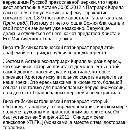
верующими Русской православной церкви, что через
жест апостасии в Астане 30.05.2012 г. Патриарх Кирилл
сам на себя стянул Божию анафему - проклятие
согласно Гал. 1,8-9 (послание апостола Павла галатам. -
Прим. ред.
). Поэтому от него отошла Божия благодать и
свой пост он занимает уже незаконно. Верующие
должны отделиться от него, как от предателя Христа и
Его Мистического Тела - Церкви.
Византийский католический патриархат перед этой
анафемой его трижды публично предостерегал.
Жестом в Астане экс-патриарх Кирилл выразил ересь,
что язычники, которые почитают демонов, есть на той
самой дороге спасения, как и христиане, которые
признают Христову искупительную смерть на кресте за
наши грехи. Это ересь максима, а кроме того, большой
соблазн не только для православных верующих России,
но и для всех Православных церквей и всех христиан.
Византийский католический патриархат, который
обнародует анафему, в современном христианском мире
является духовным и нравственным авторитетом. Он
был установлен 5 апреля 2011г. Синодом семи
епископов УП ГКЦ (монахами, а вместе с тем, докторами
теологии).