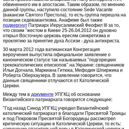
обвиненного им в апостасии. Таким образом, по мнению
данной группы, наступило состояние Sede Vacante
(вакансии Святого Престола), то есть группа перешла на
позиции седевакантизма. Анафеме был также
подвергнут
Патриарх Иерусалимский Феофил ІІІ за то,
что своим "жестом в Киеве 25-26.04.2012 он духовно
открыл Восточную церковь ересям синкретизма и
проклятию за принятие духа Ассизи - духа антихриста.
30 марта 2012 года ватиканская Конгрегация
вероучения выпустила официальное заявление о
каноническом статусе так называемых "подгорецких
грекокатолических епископов" на Украине: священников
Ильи Догнала, Маркиана Гитюка, Мефодия Шпиржика и
Роберта Оберхаузера. В заявлении говорится, что
данные священники отлучаются от Католической
Церкви.
Между тем в
документе
УПГКЦ об основании
Византийского патриархата говорится следующее:
"Год назад Синод УПГКЦ учредил Византийчский
католический патриархат в благодати Пресвятой Троицы
и под Покровом Пресвятой Богородицы рассмотрел
критическую ситуацию в Католической Церкви, то есть:
нарушение спасительной веры в Католической церкви и