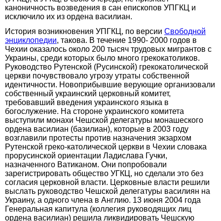
каноничность возведения в сан епископов УПГКЦ и
исключило их из ордена василиан.
История возникновения УПГКЦ, по версии
Свободной
энциклопедии
, такова. В течение 1990- 2000 годов в
Чехии оказалось около 200 тысяч трудовых мигрантов с
Украины, среди которых было много грекокатоликов.
Руководство Рутенской (Русинской) грекокатолической
церкви почувствовало угрозу утраты собственной
идентичности. Новоприбывшие верующие организовали
собственный украинский церковный комитет,
требовавший введения украинского языка в
богослужение. На стороне украинского комитета
выступили монахи Чешской делегатуры монашеского
ордена василиан (базилиан), которые в 2003 году
возглавили протесты против назначения экзархом
Рутенской греко-католической церкви в Чехии словака
прорусинской ориентации Ладислава Гучки,
назначенного Ватиканом. Они попробовали
зарегистрировать общество УГКЦ, но сделали это без
согласия церковной власти. Церковные власти решили
выслать руководство Чешской делегатуры василиян на
Украину, а одного члена в Англию. 13 июня 2004 года
Генеральная капитула (коллегия руководящих лиц
ордена василиан) решила ликвидировать Чешскую