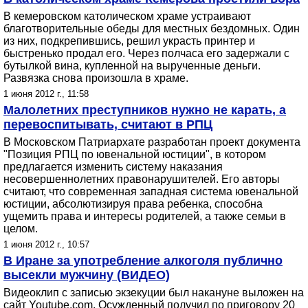
В кемеровском католическом храме устраивают
благотворительные обеды для местных бездомных. Один
из них, подкрепившись, решил украсть принтер и
быстренько продал его. Через полчаса его задержали с
бутылкой вина, купленной на вырученные деньги.
Развязка снова произошла в храме.
1 июня 2012 г., 11:58
Малолетних преступников нужно не карать, а
перевоспитывать, считают в РПЦ
В Московском Патриархате разработан проект документа
"Позиция РПЦ по ювенальной юстиции", в котором
предлагается изменить систему наказания
несовершеннолетних правонарушителей. Его авторы
считают, что современная западная система ювенальной
юстиции, абсолютизируя права ребенка, способна
ущемить права и интересы родителей, а также семьи в
целом.
1 июня 2012 г., 10:57
В Иране за употребление алкоголя публично
высекли мужчину (ВИДЕО)
Видеоклип с записью экзекуции был накануне выложен на
сайт Youtube.com. Осужденный получил по приговору 20