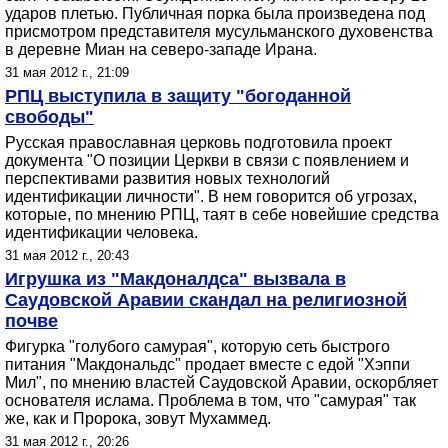
ударов плетью. Публичная порка была произведена под
присмотром представителя мусульманского духовенства
в деревне Миан на северо-западе Ирана.
31 мая 2012 г., 21:09
РПЦ выступила в защиту "богоданной
свободы"
Русская православная церковь подготовила проект
документа "О позиции Церкви в связи с появлением и
перспективами развития новых технологий
идентификации личности". В нем говорится об угрозах,
которые, по мнению РПЦ, таят в себе новейшие средства
идентификации человека.
31 мая 2012 г., 20:43
Игрушка из "Макдоналдса" вызвала в
Саудовской Аравии скандал на религиозной
почве
Фигурка "голубого самурая", которую сеть быстрого
питания "Макдональдс" продает вместе с едой "Хэппи
Мил", по мнению властей Саудовской Аравии, оскорбляет
основателя ислама. Проблема в том, что "самурая" так
же, как и Пророка, зовут Мухаммед.
31 мая 2012 г., 20:26