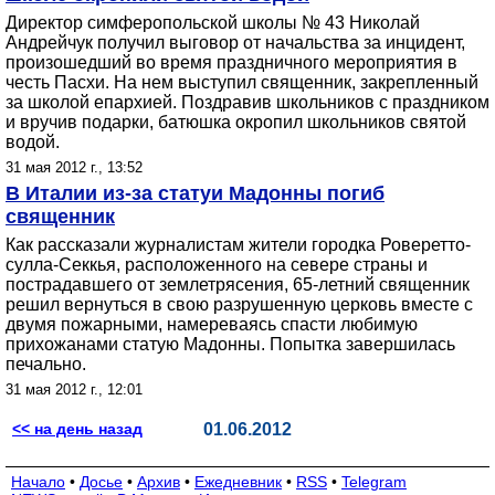
Директор симферопольской школы № 43 Николай
Андрейчук получил выговор от начальства за инцидент,
произошедший во время праздничного мероприятия в
честь Пасхи. На нем выступил священник, закрепленный
за школой епархией. Поздравив школьников с праздником
и вручив подарки, батюшка окропил школьников святой
водой.
31 мая 2012 г., 13:52
В Италии из-за статуи Мадонны погиб
священник
Как рассказали журналистам жители городка Роверетто-
сулла-Секкья, расположенного на севере страны и
пострадавшего от землетрясения, 65-летний священник
решил вернуться в свою разрушенную церковь вместе с
двумя пожарными, намереваясь спасти любимую
прихожанами статую Мадонны. Попытка завершилась
печально.
31 мая 2012 г., 12:01
<< на день назад
01.06.2012
Начало
•
Досье
•
Архив
•
Ежедневник
•
RSS
•
Telegram