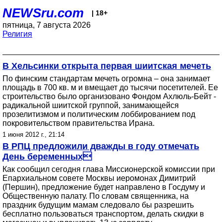
NEWSru.com
| 18+
пятница, 7 августа 2026
Религия
В Хельсинки открыта первая шиитская мечеть
По финским стандартам мечеть огромна – она занимает
площадь в 700 кв. м и вмещает до тысячи посетителей. Ее
строительство было организовано Фондом Ахлюль-Бейт -
радикальной шиитской группой, занимающейся
прозелитизмом и политическим лоббированием под
покровительством правительства Ирана.
1 июня 2012 г., 21:14
В РПЦ предложили дважды в году отмечать
День беременных
Как сообщил сегодня глава Миссионерской комиссии при
Епархиальном совете Москвы иеромонах Димитрий
(Першин), предложение будет направлено в Госдуму и
Общественную палату. По словам священника, на
праздник будущим мамам следовало бы разрешить
бесплатно пользоваться транспортом, делать скидки в