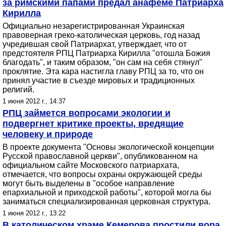
за римскими папами предал анафеме Патриарха
Кирилла
Официально незарегистрированная Украинская
правоверная греко-католическая церковь, год назад
учредившая свой Патриархат, утверждает, что от
предстоятеля РПЦ Патриарха Кирилла "отошла Божия
благодать", и таким образом, "он сам на себя стянул"
проклятие. Эта кара настигла главу РПЦ за то, что он
принял участие в съезде мировых и традиционных
религий.
1 июня 2012 г., 14:37
РПЦ займется вопросами экологии и
подвергнет критике проекты, вредящие
человеку и природе
В проекте документа "Основы экологической концепции
Русской православной церкви", опубликованном на
официальном сайте Московского патриархата,
отмечается, что вопросы охраны окружающей среды
могут быть выделены в "особое направление
епархиальной и приходской работы", которой могла бы
заниматься специализированная церковная структура.
1 июня 2012 г., 13:22
В католическом храме Кемерова простили вора