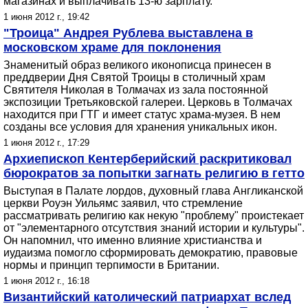
магазинах и выплачивать 13-ю зарплату.
1 июня 2012 г., 19:42
"Троица" Андрея Рублева выставлена в
московском храме для поклонения
Знаменитый образ великого иконописца принесен в
преддверии Дня Святой Троицы в столичный храм
Святителя Николая в Толмачах из зала постоянной
экспозиции Третьяковской галереи. Церковь в Толмачах
находится при ГТГ и имеет статус храма-музея. В нем
созданы все условия для хранения уникальных икон.
1 июня 2012 г., 17:29
Архиепископ Кентерберийский раскритиковал
бюрократов за попытки загнать религию в гетто
Выступая в Палате лордов, духовный глава Англиканской
церкви Роуэн Уильямс заявил, что стремление
рассматривать религию как некую "проблему" проистекает
от "элементарного отсутствия знаний истории и культуры".
Он напомнил, что именно влияние христианства и
иудаизма помогло сформировать демократию, правовые
нормы и принцип терпимости в Британии.
1 июня 2012 г., 16:18
Византийский католический патриархат вслед