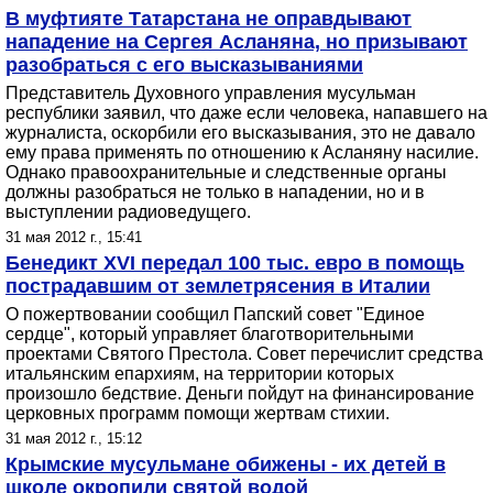
В муфтияте Татарстана не оправдывают
нападение на Сергея Асланяна, но призывают
разобраться с его высказываниями
Представитель Духовного управления мусульман
республики заявил, что даже если человека, напавшего на
журналиста, оскорбили его высказывания, это не давало
ему права применять по отношению к Асланяну насилие.
Однако правоохранительные и следственные органы
должны разобраться не только в нападении, но и в
выступлении радиоведущего.
31 мая 2012 г., 15:41
Бенедикт XVI передал 100 тыс. евро в помощь
пострадавшим от землетрясения в Италии
О пожертвовании сообщил Папский совет "Единое
сердце", который управляет благотворительными
проектами Святого Престола. Совет перечислит средства
итальянским епархиям, на территории которых
произошло бедствие. Деньги пойдут на финансирование
церковных программ помощи жертвам стихии.
31 мая 2012 г., 15:12
Крымские мусульмане обижены - их детей в
школе окропили святой водой