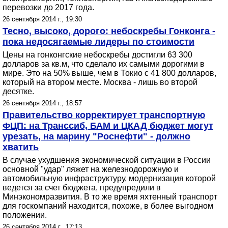
перевозки до 2017 года.
26 сентября 2014 г., 19:30
Тесно, высоко, дорого: небоскребы Гонконга -
пока недосягаемые лидеры по стоимости
Цены на гонконгские небоскребы достигли 63 300
долларов за кв.м, что сделало их самыми дорогими в
мире. Это на 50% выше, чем в Токио с 41 800 долларов,
который на втором месте. Москва - лишь во второй
десятке.
26 сентября 2014 г., 18:57
Правительство корректирует транспортную
ФЦП: на Транссиб, БАМ и ЦКАД бюджет могут
урезать, на марину "Роснефти" - должно
хватить
В случае ухудшения экономической ситуации в России
основной "удар" ляжет на железнодорожную и
автомобильную инфраструктуру, модернизация которой
ведется за счет бюджета, предупредили в
Минэкономразвития. В то же время яхтенный транспорт
для госкомпаний находится, похоже, в более выгодном
положении.
26 сентября 2014 г., 17:13