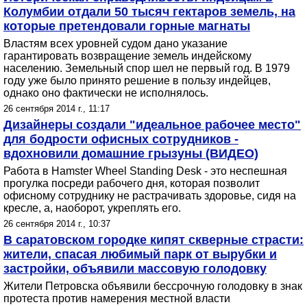
Колумбии отдали 50 тысяч гектаров земель, на
которые претендовали горные магнаты
Властям всех уровней судом дано указание
гарантировать возвращение земель индейскому
населению. Земельный спор шел не первый год. В 1979
году уже было принято решение в пользу индейцев,
однако оно фактически не исполнялось.
26 сентября 2014 г., 11:17
Дизайнеры создали "идеальное рабочее место"
для бодрости офисных сотрудников -
вдохновили домашние грызуны (ВИДЕО)
Работа в Hamster Wheel Standing Desk - это неспешная
прогулка посреди рабочего дня, которая позволит
офисному сотруднику не растрачивать здоровье, сидя на
кресле, а, наоборот, укреплять его.
26 сентября 2014 г., 10:37
В саратовском городке кипят скверные страсти:
жители, спасая любимый парк от вырубки и
застройки, объявили массовую голодовку
Жители Петровска объявили бессрочную голодовку в знак
протеста против намерения местной власти