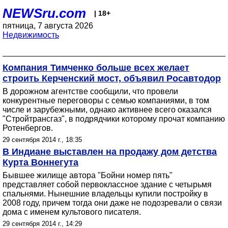
NEWSru.com
| 18+
пятница, 7 августа 2026
Недвижимость
Компания Тимченко больше всех желает
строить Керченский мост, объявил Росавтодор
В дорожном агентстве сообщили, что провели
конкурентные переговоры с семью компаниями, в том
числе и зарубежными, однако активнее всего оказался
"Стройтрансгаз", в подрядчики которому прочат компанию
Ротенбергов.
29 сентября 2014 г., 18:35
В Индиане выставлен на продажу дом детства
Курта Воннегута
Бывшее жилище автора "Бойни номер пять"
представляет собой первоклассное здание с четырьмя
спальнями. Нынешние владельцы купили постройку в
2008 году, причем тогда они даже не подозревали о связи
дома с именем культового писателя.
29 сентября 2014 г., 14:29