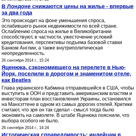
В Лондоне снижаются цены на жилье - впервые
за два года
Это происходит на фоне уменьшения спроса,
ослабившего рынок недвижимости по всей стране.
Ослаблению спроса на жилье в Великобритании
способствуют, в частности, ужесточение условий
кредитования, перспективы подъема базовой ставки
Банком Англии, а также внутриполитическая
неопределенность.
26 сентября 2014 г., 15:24
Яценюка, сэкономившего на перелете в Нью-
Йорк, поселили в дорогом и знаменитом отеле,
как Beatles
Глава украинского Кабмина отправившийся в США, чтобы
выступить в ООН и представить американским властям и
инвесторам план восстановления Украины, остановился
на Манхэттене в одном из самых дорогих отелей. Критики
считают, что зря он так сделал - смысл тогда было
экономить на самолете. В штабе Яценюка пояснили, что
выбора особого не было.
26 сентября 2014 г., 14:24
Историческая справедливость: индейцам в