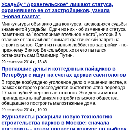
Усадьбу "Архангельское" лишают статуса,
охранявшего ее от застройщиков, узнала
"Новая газета"
Минкультуры объявило два конкурса, касающихся судьбы
знаменитой усадьбы. Один из них - об изменении статуса
памятника на "достопримечательное место", который в
отличие от "ансамбля" снимает фактический запрет на
строительство. Один из главных лоббистов застройки - по-
прежнему Виктор Вексельберг, хотя его пытался
остановить сам Владимир Путин.
29 сентября 2014 г., 13:48
Пропавшие деньги коттеджных пайщиков в
Петербурге ищут на счетах церкви саентологов
В городе возбуждено уголовное дело о мошенничестве, в
рамках которого расследуются обстоятельства перевода
17 млн рублей церкви саентологов. Эти деньги могли
принадлежать пайщикам потребительского общества,
обещавшего построить малоэтажные дома.
29 сентября 2014 г., 10:00
Журналисты раскрыли новую технологию
строительства парков в Москве: сначала
построить - потом провести конкурс по выбору