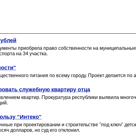
рублей
кументы приобрела право собственности на муниципальные
порта на 34 участка.
ности"
ственного питания по всему городу. Проект делается по а
овать служебную квартиру отца
авлением квартир. Прокуратура республики выявила много
ций.
ользу "Интеко"
енные при проектировании и строительстве "под ключ" детс
сяч долларов, но суд его отклонил.