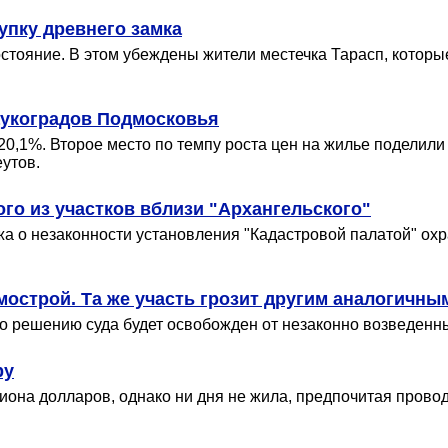
упку древнего замка
стояние. В этом убеждены жители местечка Тарасп, которы
наукоградов Подмосковья
а 20,1%. Второе место по темпу роста цен на жилье подели
утов.
ого из участков вблизи "Архангельского"
о незаконности установления "Кадастровой палатой" охра
мострой. Та же участь грозит другим аналогичны
о решению суда будет освобожден от незаконно возведенны
ру
ллиона долларов, однако ни дня не жила, предпочитая пров