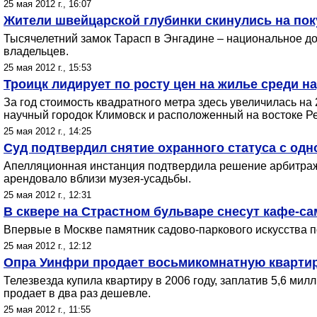
25 мая 2012 г., 16:07
Жители швейцарской глубинки скинулись на пок
Тысячелетний замок Тарасп в Энгадине – национальное до
владельцев.
25 мая 2012 г., 15:53
Троицк лидирует по росту цен на жилье среди 
За год стоимость квадратного метра здесь увеличилась н
научный городок Климовск и расположенный на востоке Ре
25 мая 2012 г., 14:25
Суд подтвердил снятие охранного статуса с одн
Апелляционная инстанция подтвердила решение арбитража 
арендовало вблизи музея-усадьбы.
25 мая 2012 г., 12:31
В сквере на Страстном бульваре снесут кафе-са
Впервые в Москве памятник садово-паркового искусства п
25 мая 2012 г., 12:12
Опра Уинфри продает восьмикомнатную кварти
Телезвезда купила квартиру в 2006 году, заплатив 5,6 ми
продает в два раз дешевле.
25 мая 2012 г., 11:55