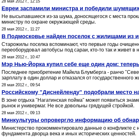
28 мая 2012 г., 12:15
Евреи заспамили министра и победили шумящих
Не высыпавшиеся из-за шума, доносящегося с места прок
министру по охране окружающей среды.
28 мая 2012 г., 11:27
В Подмосковье найден поселок с жилищами из 
Старожилы поселка вспоминают, что первые годы очищенн
переоборудовал автобусы под сараи, кто-то так и живет в 
28 мая 2012 г., 10:47
Мэр Нью-Йорка купил себе еще один дом: теперь 
Последнее приобретение Майкла Блумберга - ранчо "Севе
зарплату в один доллар и отказался от государственного ж
28 мая 2012 г., 09:54
Российскому "Диснейленду" подобрали место н
В зоне отдыха "Нагатинская пойма" может появиться знаме
рынок и универмаг. Не все довольны грядущей стройкой.
28 мая 2012 г., 09:13
Минкультуры опровергло информацию об обнар
Министерство прокомментировало данные о конфликте с н
фундамента дворца века и иных исторических ценностей.