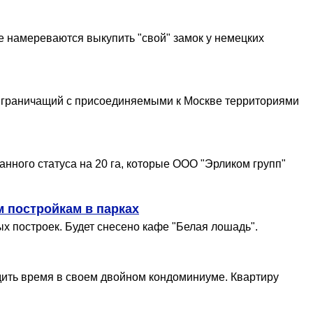
е намереваются выкупить "свой" замок у немецких
ли граничащий с присоединяемыми к Москве территориями
нного статуса на 20 га, которые ООО "Эрликом групп"
м постройкам в парках
х построек. Будет снесено кафе "Белая лошадь".
одить время в своем двойном кондоминиуме. Квартиру