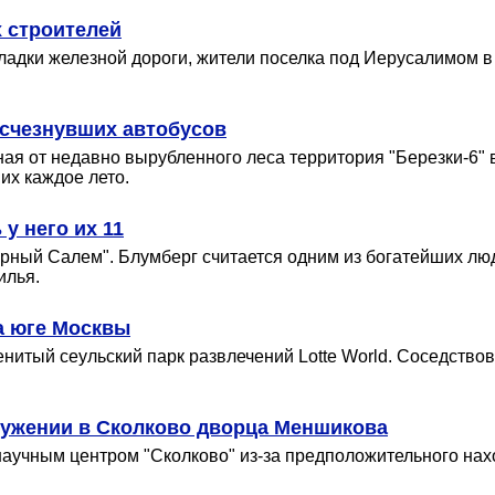
 строителей
ладки железной дороги, жители поселка под Иерусалимом 
исчезнувших автобусов
ая от недавно вырубленного леса территория "Березки-6" 
них каждое лето.
у него их 11
рный Салем". Блумберг считается одним из богатейших лю
илья.
а юге Москвы
нитый сеульский парк развлечений Lotte World. Соседствов
ужении в Сколково дворца Меншикова
аучным центром "Сколково" из-за предположительного нах