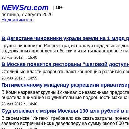
NEWSru.com
| 18+
пятница, 7 августа 2026
Недвижимость
В Дагестане чиновники украли земли на 1 млрд 
Группа чиновников Росреестра, используя поддельные до
задержанных проведены обыски и изъяты кадастровые пас
28 мая 2012 г., 15:40
В Москве появятся рестораны "шаговой доступ
Столичные власти разрабатывают концепцию развития обще
28 мая 2012 г., 14:55
Пятимесячному младенцу разрешили приватизир
В Коми назревает крупный скандал с незаконным предост
обратила внимание на удивительные подробности махина
28 мая 2012 г., 14:46
Суд взыскал с мэрии Москвы 130 млн рублей в п
В своем иске "Интеко" требовало взыскать затраты, понес
заявило встречный иск к девелоперу на сумму около 800 ты