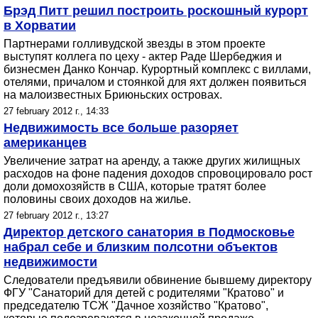
Брэд Питт решил построить роскошный курорт
в Хорватии
Партнерами голливудской звезды в этом проекте
выступят коллега по цеху - актер Раде Шербеджия и
бизнесмен Данко Кончар. Курортный комплекс с виллами,
отелями, причалом и стоянкой для яхт должен появиться
на малоизвестных Бриюньских островах.
27 february 2012 г., 14:33
Недвижимость все больше разоряет
американцев
Увеличение затрат на аренду, а также других жилищных
расходов на фоне падения доходов спровоцировало рост
доли домохозяйств в США, которые тратят более
половины своих доходов на жилье.
27 february 2012 г., 13:27
Директор детского санатория в Подмосковье
набрал себе и близким полсотни объектов
недвижимости
Следователи предъявили обвинение бывшему директору
ФГУ "Санаторий для детей с родителями "Кратово" и
председателю ТСЖ "Дачное хозяйство "Кратово",