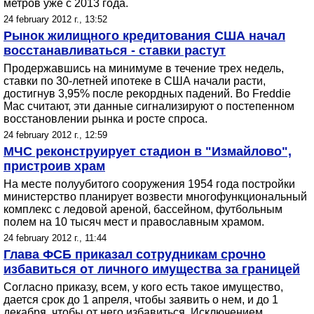
метров уже с 2013 года.
24 february 2012 г., 13:52
Рынок жилищного кредитования США начал
восстанавливаться - ставки растут
Продержавшись на минимуме в течение трех недель,
ставки по 30-летней ипотеке в США начали расти,
достигнув 3,95% после рекордных падений. Во Freddie
Mac считают, эти данные сигнализируют о постепенном
восстановлении рынка и росте спроса.
24 february 2012 г., 12:59
МЧС реконструирует стадион в "Измайлово",
пристроив храм
На месте полуубитого сооружения 1954 года постройки
министерство планирует возвести многофункциональный
комплекс с ледовой ареной, бассейном, футбольным
полем на 10 тысяч мест и православным храмом.
24 february 2012 г., 11:44
Глава ФСБ приказал сотрудникам срочно
избавиться от личного имущества за границей
Согласно приказу, всем, у кого есть такое имущество,
дается срок до 1 апреля, чтобы заявить о нем, и до 1
декабря, чтобы от него избавиться. Исключением