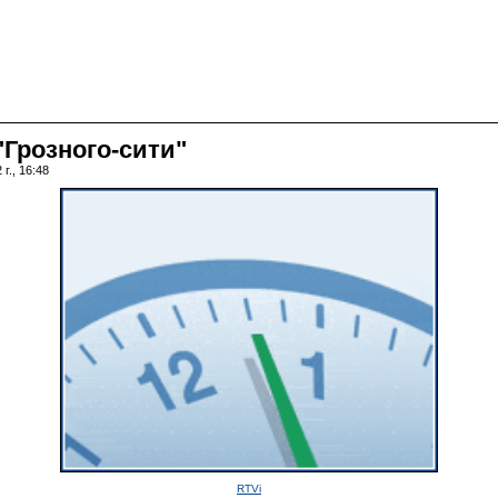
"Грозного-сити"
г., 16:48
RTVi