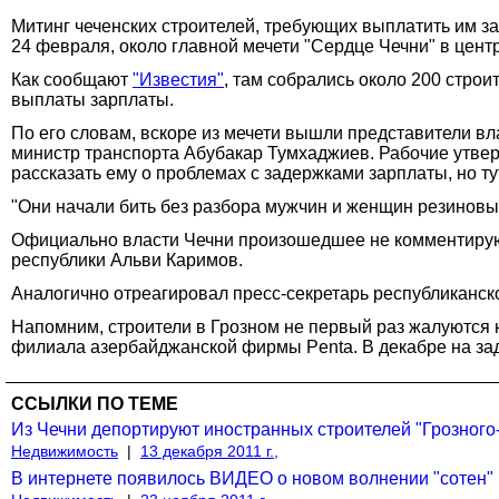
Митинг чеченских строителей, требующих выплатить им за
24 февраля, около главной мечети "Сердце Чечни" в центр
Как сообщают
"Известия"
, там собрались около 200 строи
выплаты зарплаты.
По его словам, вскоре из мечети вышли представители в
министр транспорта Абубакар Тумхаджиев. Рабочие утверж
рассказать ему о проблемах с задержками зарплаты, но т
"Они начали бить без разбора мужчин и женщин резиновым
Официально власти Чечни произошедшее не комментируют.
республики Альви Каримов.
Аналогично отреагировал пресс-секретарь республиканс
Напомним, строители в Грозном не первый раз жалуются 
филиала азербайджанской фирмы Penta. В декабре на зад
ССЫЛКИ ПО ТЕМЕ
Из Чечни депортируют иностранных строителей "Грозного-
Недвижимость
|
13 декабря 2011 г.,
В интернете появилось ВИДЕО о новом волнении "сотен" г