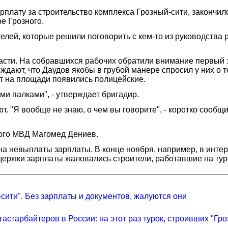
рплату за строительство комплекса Грозный-сити, закончил
е Грозного.
телей, которые решили поговорить с кем-то из руководства
ласти. На собравшихся рабочих обратили внимание первый
дают, что Даудов якобы в грубой манере спросил у них о т
ут на площади появились полицейские.
и палками", - утверждает бригадир.
 "Я вообще не знаю, о чем вы говорите", - коротко сооб
кого МВД Магомед Дениев.
на невыплаты зарплаты. В конце ноября, например, в инте
ержки зарплаты жаловались строители, работавшие на туре
сити". Без зарплаты и документов, жалуются они
астарбайтеров в России: на этот раз турок, строивших "Гро