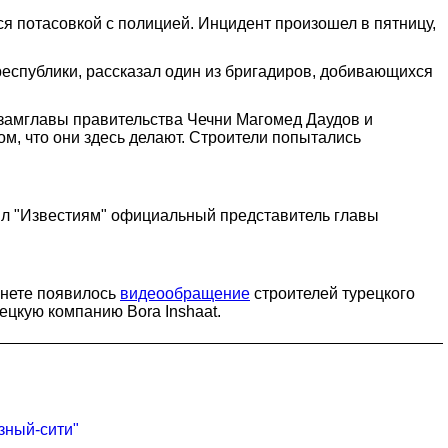
ся потасовкой с полицией. Инцидент произошел в пятницу,
 республики, рассказал один из бригадиров, добивающихся
 замглавы правительства Чечни Магомед Даудов и
ом, что они здесь делают. Строители попытались
щил "Известиям" официальный представитель главы
рнете появилось
видеообращение
строителей турецкого
цкую компанию Bora Inshaat.
зный-сити"