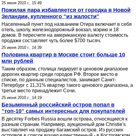
25 июня 2010 г., 15:49
Пожилая пара избавляется от городка в Новой
Зеландии, купленного "из жалости"
Населенный пункт под названием Отира включает в себя
отель, школу, железнодорожный вокзал, мэрию и 18
домов. В пересчете на американскую валюту стоимость
продажи составляет чуть более $700 тысяч.
25 июня 2010 г., 14:39
Половина квартир в Москве стоит больше 10
млн рублей
Таким образом, столица лидирует в ценовом диапазоне
дорогих квартир среди городов РФ. Второе место в
списке, по данным специалистов, занимает Санкт-
Петербург с 11,31% квартир такого ценового диапазона, а
третье место принадлежит Сочи.
25 июня 2010 г., 14:19
Безымянный российский остров попал в
"топ-10" самых интересных для покупателей
В десятку Forbes Russia вошли острова, относящиеся к
разным странам. Например, аукционный дом Christie's
выставляет на продажу багамский остров. Из русских
островов в список вошел единственный - в Костромском