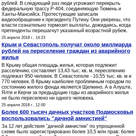
рублей. В следующий раз люди угрожают перекрыть
федеральную трассу Р-404, соединяющую Тюмень и
Ханты-Мансийск​. Протестующие записали
видеообращение к президенту Путину. Они уверены, что
власти сознательно тормозят выплаты, дожидаясь, когда
претенденты перешагнут указанный возрастной рубеж.
25 апреля 2018 г., 14:23
Крым и Севастополь получат около миллиарда
рублей на переселение граждан из аварийного
жилья
В Крыму общая площадь жилья, которая подлежит
расселению, составляет 13,43 тыс. кв. м, переселению
подлежат 950 человек. В Севастополе - 10,55 тыс. кв. м и
770 человек. В Крыму наиболее проблемным городом по
состоянию жилого фонда является Щелкино. А в Алуште,
Ялте и Керчи за предыдущие годы из аварийного жилья
не было переселено ни одного человека.
25 апреля 2018 г., 12:00
Более 600 тысяч дачных участков Подмосковья
воспользовались "дачной амнистией"
За 12 лет действия "дачной амнистии" по упрощенной
схеме было зарегистрировано более 10,5 млн прав: более