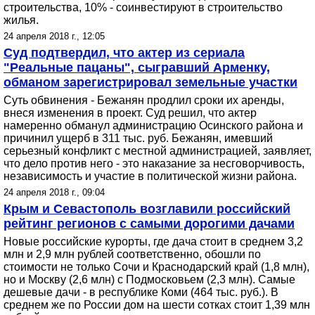
строительства, 10% - соинвестируют в строительство
жилья.
24 апреля 2018 г., 12:05
Суд подтвердил, что актер из сериала
"Реальные пацаны", сыгравший Арменку,
обманом зарегистрировал земельные участки
Суть обвинения - Бежанян продлил сроки их аренды,
внеся изменения в проект. Суд решил, что актер
намеренно обманул администрацию Осинского района и
причинил ущерб в 311 тыс. руб. Бежанян, имевший
серьезный конфликт с местной администрацией, заявляет,
что дело против него - это наказание за несговорчивость,
независимость и участие в политической жизни района.
24 апреля 2018 г., 09:04
Крым и Севастополь возглавили российский
рейтинг регионов с самыми дорогими дачами
Новые российские курорты, где дача стоит в среднем 3,2
млн и 2,9 млн рублей соответственно, обошли по
стоимости не только Сочи и Краснодарский край (1,8 млн),
но и Москву (2,6 млн) с Подмосковьем (2,3 млн). Самые
дешевые дачи - в республике Коми (464 тыс. руб.). В
среднем же по России дом на шести сотках стоит 1,39 млн