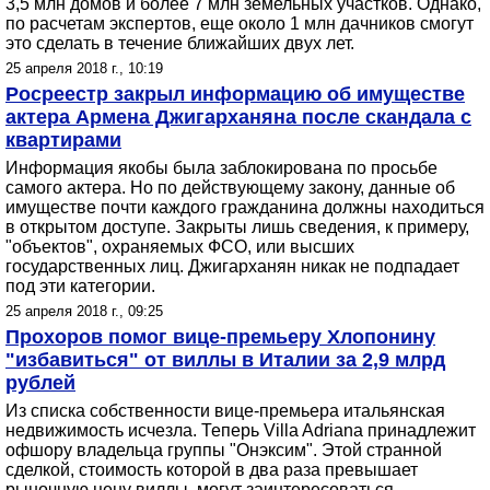
3,5 млн домов и более 7 млн земельных участков. Однако,
по расчетам экспертов, еще около 1 млн дачников смогут
это сделать в течение ближайших двух лет.
25 апреля 2018 г., 10:19
Росреестр закрыл информацию об имуществе
актера Армена Джигарханяна после скандала с
квартирами
Информация якобы была заблокирована по просьбе
самого актера. Но по действующему закону, данные об
имуществе почти каждого гражданина должны находиться
в открытом доступе. Закрыты лишь сведения, к примеру,
"объектов", охраняемых ФСО, или высших
государственных лиц. Джигарханян никак не подпадает
под эти категории.
25 апреля 2018 г., 09:25
Прохоров помог вице-премьеру Хлопонину
"избавиться" от виллы в Италии за 2,9 млрд
рублей
Из списка собственности вице-премьера итальянская
недвижимость исчезла. Теперь Villa Adriana принадлежит
офшору владельца группы "Онэксим". Этой странной
сделкой, стоимость которой в два раза превышает
рыночную цену виллы, могут заинтересоваться