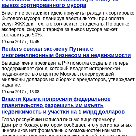
вывоз сортированного мусора
Власти не оставляют идею приучить граждан к сортировке
бытового мусора, планируя ввести льготы при оплате
услуг ЖКХ для тех, кто согласится это делать. По оценке
экспертов, скидка с тарифа за вывоз мусора может
составить до 50%.
19 мая 2017 г., 14:45
Reuters связал экс-жену Путина с
многомиллионным бизнесом на недвижимости
Бывшая жена президента РФ помогла создать и теперь
поддерживает фонд, который владеет исторической
недвижимостью в центре Москвы, генерирующей
миллионы долларов на сборах с арендаторов, утверждает
издание.
19 мая 2017 г., 13:08
Власти Крыма попросили федеральное
правительство разрешить им изъять
недвижимость и участки на 1 млрд долларов
Глава республики написал письмо вице-премьеру
Дмитрию Козаку, в котором сообщает, что у региональных
чиновников нет формальных возможностей изымать
имущество, оформленное при украинской власти, если