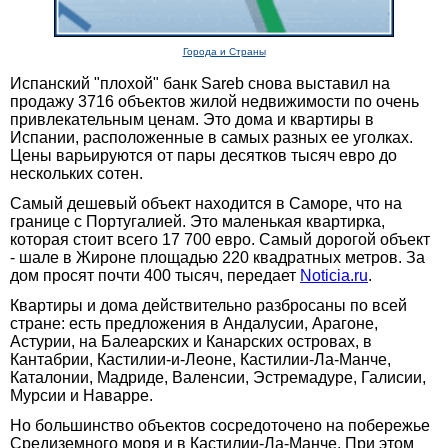
Города и Страны
Испанский "плохой" банк Sareb снова выставил на
продажу 3716 объектов жилой недвижимости по очень
привлекательным ценам. Это дома и квартиры в
Испании, расположенные в самых разных ее уголках.
Цены варьируются от пары десятков тысяч евро до
нескольких сотен.
Самый дешевый объект находится в Саморе, что на
границе с Португалией. Это маленькая квартирка,
которая стоит всего 17 700 евро. Самый дорогой объект
- шале в Жироне площадью 220 квадратных метров. За
дом просят почти 400 тысяч, передает
Noticia.ru
.
Квартиры и дома действительно разбросаны по всей
стране: есть предложения в Андалусии, Арагоне,
Астурии, на Балеарских и Канарских островах, в
Кантабрии, Кастилии-и-Леоне, Кастилии-Ла-Манче,
Каталонии, Мадриде, Валенсии, Эстремадуре, Галисии,
Мурсии и Наварре.
Но большинство объектов сосредоточено на побережье
Средиземного моря и в Кастилии-Ла-Манче. При этом