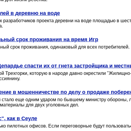
лей в деревню на воде
 разработчиков проекта деревни на воде площадью в шесть
а.
ьный срок проживания на время Игр
ный срок проживания, одинаковый для всех потребителей.
пардье спасти их от гнета застройщика и местн
 Трехгорки, которую в народе давно окрестили "Жилищно-
ссиянину.
ение в мошенничестве по делу о продаже побереж
й стало еще одним ударом по бывшему министру обороны,
 материалы для двух уголовных дел.
, как в Сеуле
о пилотных офисов. Если переговорные будут пользоватьс