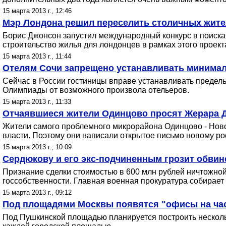
15 марта 2013 г., 12:46
Мэр Лондона решил переселить столичных жите
Борис Джонсон запустил международный конкурс в поисках
строительство жилья для лондонцев в рамках этого проект
15 марта 2013 г., 11:44
Отелям Сочи запрещено устанавливать минимал
Сейчас в России гостиницы вправе устанавливать предель
Олимпиады от возможного произвола отельеров.
15 марта 2013 г., 11:33
Отчаявшиеся жители Одинцово просят Жерара Де
Жители самого проблемного микрорайона Одинцово - Новой
власти. Поэтому они написали открытое письмо новому ро
15 марта 2013 г., 10:09
Сердюкову и его экс-подчиненным грозит обвин
Признание сделки стоимостью в 600 млн рублей ничтожно
госсобственности. Главная военная прокуратура собирает
15 марта 2013 г., 09:12
Под площадями Москвы появятся "офисы на час"
Под Пушкинской площадью планируется построить нескольк