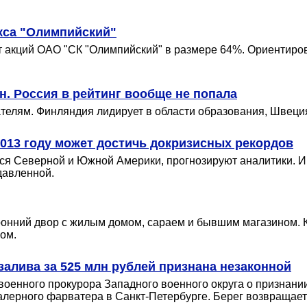
кса "Олимпийский"
 акций ОАО "СК "Олимпийский" в размере 64%. Ориентирово
н. Россия в рейтинг вообще не попала
ателям. Финляндия лидирует в области образования, Швец
013 году может достичь докризисных рекордов
ется Северной и Южной Америки, прогнозируют аналитики.
давленной.
онний двор с жилым домом, сараем и бывшим магазином. Кр
ом.
залива за 525 млн рублей признана незаконной
военного прокурора Западного военного округа о признани
лерного фарватера в Санкт-Петербурге. Берег возвращаетс