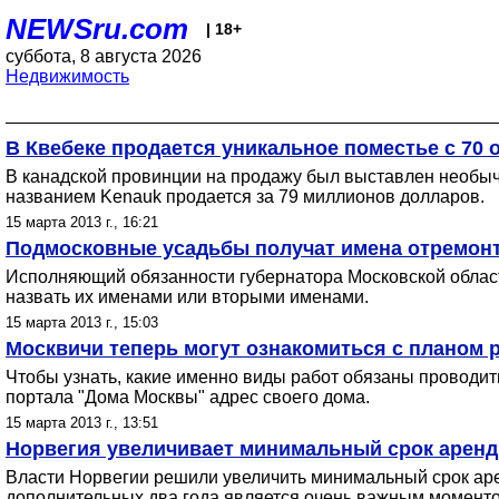
NEWSru.com
| 18+
суббота, 8 августа 2026
Недвижимость
В Квебеке продается уникальное поместье с 70 
В канадской провинции на продажу был выставлен необычн
названием Kenauk продается за 79 миллионов долларов.
15 марта 2013 г., 16:21
Подмосковные усадьбы получат имена отремон
Исполняющий обязанности губернатора Московской област
назвать их именами или вторыми именами.
15 марта 2013 г., 15:03
Москвичи теперь могут ознакомиться с планом р
Чтобы узнать, какие именно виды работ обязаны проводитьс
портала "Дома Москвы" адрес своего дома.
15 марта 2013 г., 13:51
Норвегия увеличивает минимальный срок аренд
Власти Норвегии решили увеличить минимальный срок арен
дополнительных два года является очень важным моменто