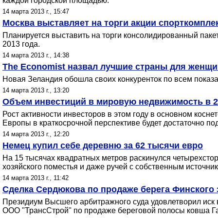
каждой городской площадью.
14 марта 2013 г., 15:47
Москва выставляет на торги акции спорткомпле
Планируется выставить на торги консолидированный пакет
2013 года.
14 марта 2013 г., 14:38
The Economist назвал лучшие страны для женщи
Новая Зеландия обошла своих конкуренток по всем показ
14 марта 2013 г., 13:20
Объем инвестиций в мировую недвижимость в 2
Рост активности инвесторов в этом году в основном косн
Европы в краткосрочной перспективе будет достаточно по
14 марта 2013 г., 12:20
Немец купил себе деревню за 62 тысячи евро
На 15 тысячах квадратных метров раскинулся четырехстор
хозяйского поместья и даже ручей с собственным источник
14 марта 2013 г., 11:42
Сделка Сердюкова по продаже берега Финского 
Президиум Высшего арбитражного суда удовлетворил иск 
ООО "ТрансСтрой" по продаже береговой полосы ковша Га